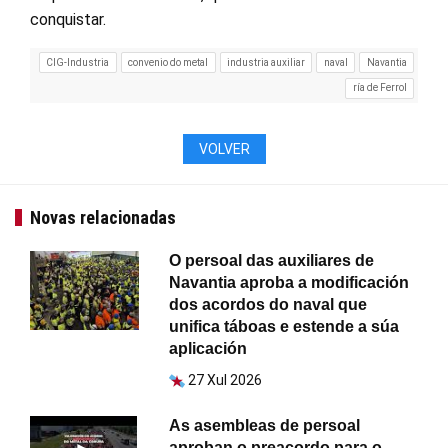
conquistar.
CIG-Industria
convenio do metal
industria auxiliar
naval
Navantia
ría de Ferrol
VOLVER
Novas relacionadas
O persoal das auxiliares de
Navantia aproba a modificación
dos acordos do naval que
unifica táboas e estende a súa
aplicación
27 Xul 2026
As asembleas de persoal
aproban o preacordo para o