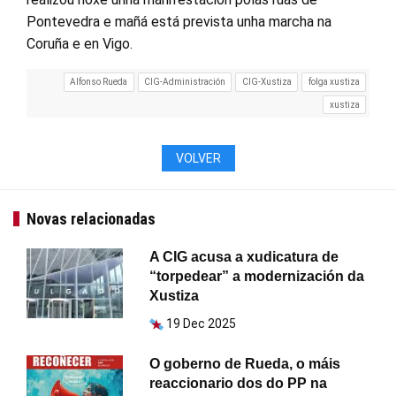
Pontevedra e mañá está prevista unha marcha na
Coruña e en Vigo.
Alfonso Rueda
CIG-Administración
CIG-Xustiza
folga xustiza
xustiza
VOLVER
Novas relacionadas
A CIG acusa a xudicatura de
“torpedear” a modernización da
Xustiza
19 Dec 2025
O goberno de Rueda, o máis
reaccionario dos do PP na