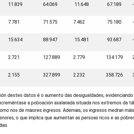
11.839
64.069
11.648
67.189
7.781
71.575
7.462
75.180
15.634
88.947
15.481
93.687
2.721
127.889
2.779
134.179
2.155
327.899
2.232
358.726
sión destes datos é o aumento das desigualdades, evidenciand
 increméntase a poboación asalariada situada nos extremos da tá
mo nos de maiores ingresos. Ademais, os ingresos medran mái
nores, o que implica que aumentan as persoas ricos e as pobres
ias.