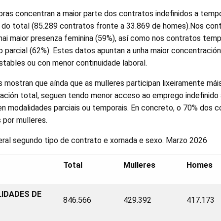
oras concentran a maior parte dos contratos indefinidos a tempo
do total (85.289 contratos fronte a 33.869 de homes).Nos cont
ai maior presenza feminina (59%), así como nos contratos temp
parcial (62%). Estes datos apuntan a unha maior concentración
stables ou con menor continuidade laboral.
 mostran que aínda que as mulleres participan lixeiramente mái
ación total, seguen tendo menor acceso ao emprego indefinido
en modalidades parciais ou temporais. En concreto, o 70% dos c
 por mulleres.
xeral segundo tipo de contrato e xornada e sexo. Marzo 2026
Total
Mulleres
Homes
IDADES DE
846.566
429.392
417.173