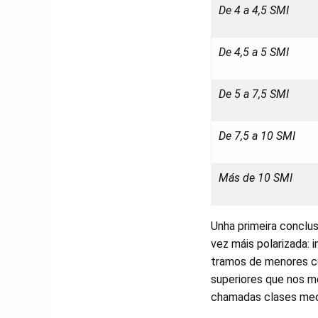
De 4 a 4,5 SMI
De 4,5 a 5 SMI
De 5 a 7,5 SMI
De 7,5 a 10 SMI
Más de 10 SMI
Unha primeira conclu
vez máis polarizada:
tramos de menores co
superiores que nos me
chamadas clases med