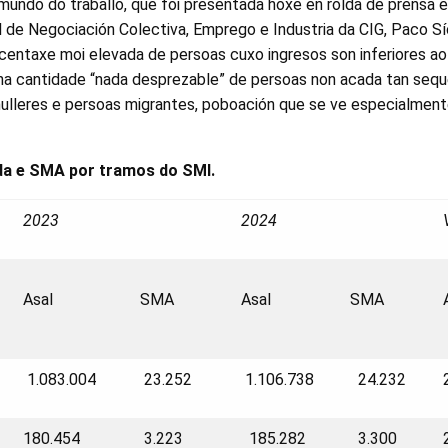
mundo do traballo, que foi presentada hoxe en rolda de prensa e
 de Negociación Colectiva, Emprego e Industria da CIG, Paco Sí
rcentaxe moi elevada de persoas cuxo ingresos son inferiores ao
unha cantidade “nada desprezable” de persoas non acada tan seq
mulleres e persoas migrantes, poboación que se ve especialment
da e SMA por tramos do SMI.
2023
2024
Asal
SMA
Asal
SMA
1.083.004
23.252
1.106.738
24.232
180.454
3.223
185.282
3.300