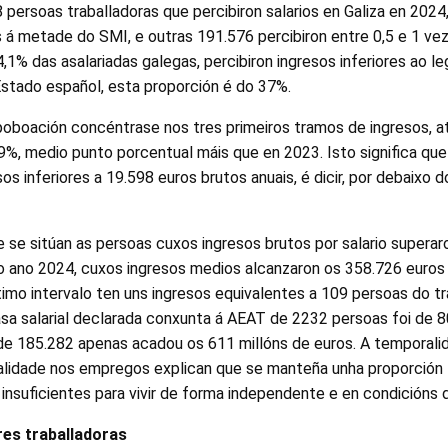
 persoas traballadoras que percibiron salarios en Galiza en 2024
es á metade do SMI, e outras 191.576 percibiron entre 0,5 e 1 ve
,1% das asalariadas galegas, percibiron ingresos inferiores ao 
Estado español, esta proporción é do 37%.
poboación concéntrase nos tres primeiros tramos de ingresos, a
%, medio punto porcentual máis que en 2023. Isto significa qu
sos inferiores a 19.598 euros brutos anuais, é dicir, por debaixo d
 se sitúan as persoas cuxos ingresos brutos por salario supera
o ano 2024, cuxos ingresos medios alcanzaron os 358.726 euros 
timo intervalo ten uns ingresos equivalentes a 109 persoas do 
a salarial declarada conxunta á AEAT de 2232 persoas foi de 80
e 185.282 apenas acadou os 611 millóns de euros. A temporalida
cialidade nos empregos explican que se manteña unha proporción
insuficientes para vivir de forma independente e en condicións d
res traballadoras