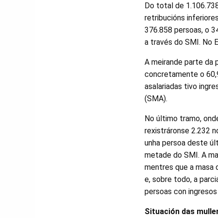
Do total de 1.106.738
retribucións inferior
376.858 persoas, o 34
a través do SMI. No 
A meirande parte da 
concretamente o 60,9
asalariadas tivo ingre
(SMA).
No último tramo, onde
rexistráronse 2.232 n
unha persoa deste úl
metade do SMI. A mas
mentres que a masa d
e, sobre todo, a par
persoas con ingresos 
Situación das mulle