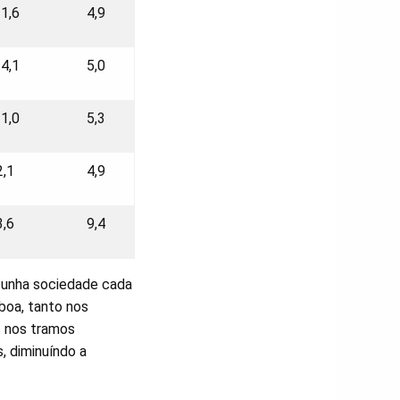
-1,6
4,9
-4,1
5,0
-1,0
5,3
2,1
4,9
3,6
9,4
o unha sociedade cada
boa, tanto nos
s nos tramos
, diminuíndo a