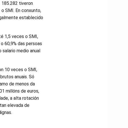
, 185.282 tiveron
z o SMI. En conxunto,
legalmente establecido
té 1,5 veces o SMI,
e o 60,9% das persoas
o salario medio anual
ron 10 veces o SMI,
brutos anuais. Só
tramo de menos da
1 millóns de euros,
de, a alta rotación
 tan elevada de
ignas.