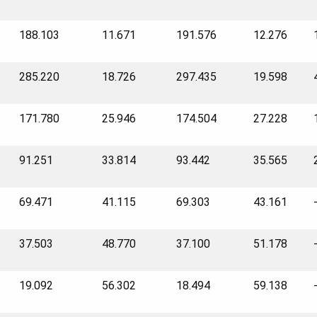
188.103
11.671
191.576
12.276
285.220
18.726
297.435
19.598
171.780
25.946
174.504
27.228
91.251
33.814
93.442
35.565
69.471
41.115
69.303
43.161
37.503
48.770
37.100
51.178
19.092
56.302
18.494
59.138