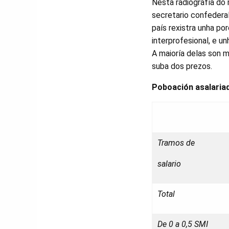
Nesta radiografía do 
secretario confederal
país rexistra unha po
interprofesional, e 
A maioría delas son 
suba dos prezos.
Poboación asalaria
Tramos de
salario
Total
De 0 a 0,5 SMI