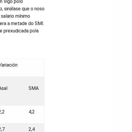
n Vigo polo
o, sinálase que o noso
 salario mínimo
uera a metade do SMI.
e prexudicada pola
Variación
Asal
SMA
2,2
4,2
2,7
2,4