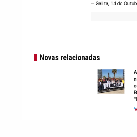
— Galiza, 14 de Outub
Novas relacionadas
A
n
c
B
“