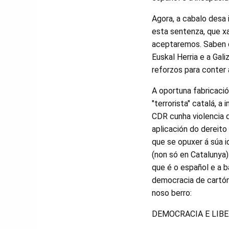
Agora, a cabalo desa
esta sentenza, que x
aceptaremos. Saben q
Euskal Herria e a Gal
reforzos para conter 
A oportuna fabricaci
"terrorista" catalá, a 
CDR cunha violencia q
aplicación do dereito
que se opuxer á súa 
(non só en Catalunya
que é o español e a b
democracia de cartón.
noso berro:
DEMOCRACIA E LIB