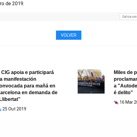
ro de 2019.
Galiza con
VOLVER
 CIG apoia e participará
Miles de 
a manifestación
proclaman
onvocada para mañá en
a "Autode
arcelona en demanda de
é delito"
Llibertat”
16 Mar 
25 Out 2019