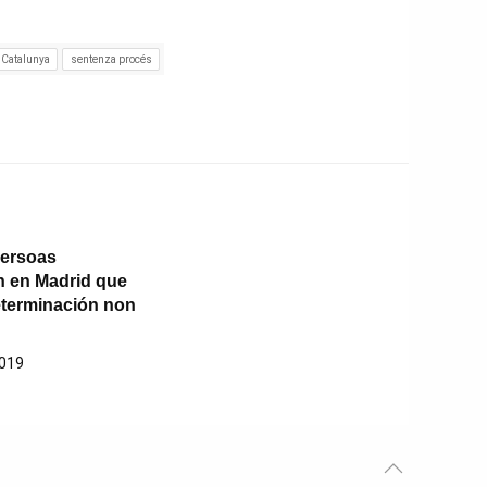
 Catalunya
sentenza procés
persoas
 en Madrid que
terminación non
2019