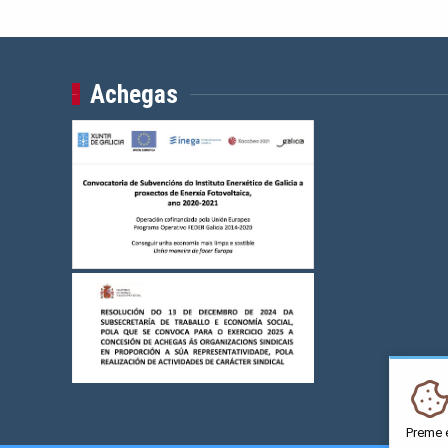
Achegas
Preme 