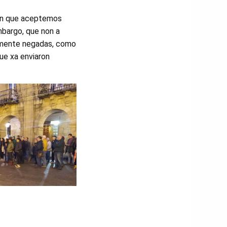
den que aceptemos
mbargo, que non a
almente negadas, como
ue xa enviaron