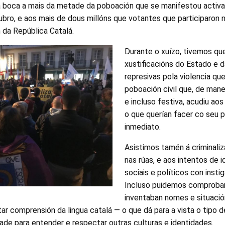
 a boca a mais da metade da poboación que se manifestou activ
bro, e aos mais de dous millóns que votantes que participaron 
 da República Catalá.
Durante o xuízo, tivemos que 
xustificacións do Estado e d
represivas pola violencia qu
poboación civil que, de mane
e incluso festiva, acudiu aos
o que querían facer co seu p
inmediato.
Asistimos tamén á criminali
nas rúas, e aos intentos de id
sociais e políticos con insti
Incluso puidemos comproba
inventaban nomes e situació
ar comprensión da lingua catalá — o que dá para a vista o tipo 
ade para entender e respectar outras culturas e identidades.