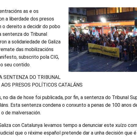
ntracións as e os
on a liberdade dos presos
 o dereito a decidir do pobo
a sentenza do Tribunal
on a solidariedade de Galiza
remate das mobilizacións
nifesto, subscrito pola CIG,
o seu contido.
A SENTENZA DO TRIBUNAL
 AOS PRESOS POLÍTICOS CATALÁNS
 no dia de hoxe foi publicada, por fin, a sentenza do Tribunal S
aláns. Esta sentenza condena o conxunto a penas de 100 anos de
e o de malversación.
aliza con Catalunya levamos tempo a denunciar este xuízo com
udicial que o réxime español pretende dar a unha decisión que é 