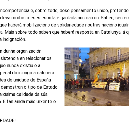
 incompetencia e, sobre todo, dese pensamento único, preten
a leva moitos meses escrita e gardada nun caixón. Saben, sen e
ue haberá mobilizacións de solidariedade noutras nacións igu
iza. Mais sobre todo saben que haberá resposta en Catalunya, á q
a indignación.
ón dunha organización
insistencia en relacionar os
ue nunca existiu e a
 penal do inimigo a calquera
idea de unidade de España
) demostran o tipo de Estado
aixísima calidade da súa
 E fan aínda máis urxente o
ERDADE!