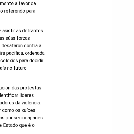
amente a favor da
no referendo para
asistir ás delirantes
as súas forzas
e desataron contra a
ira pacífica, ordenada
 colexios para decidir
aís no futuro
zación das protestas
entificar líderes
gadores da violencia.
r como os xuíces
ns por ser incapaces
de Estado que é o