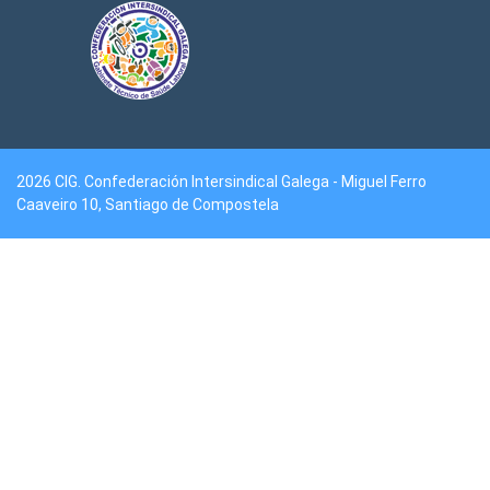
2026 CIG. Confederación Intersindical Galega - Miguel Ferro
Caaveiro 10, Santiago de Compostela