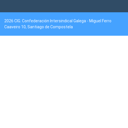
2026 CIG. Confederación Intersindical Galega - Miguel Ferro
Caaveiro 10, Santiago de Compostela