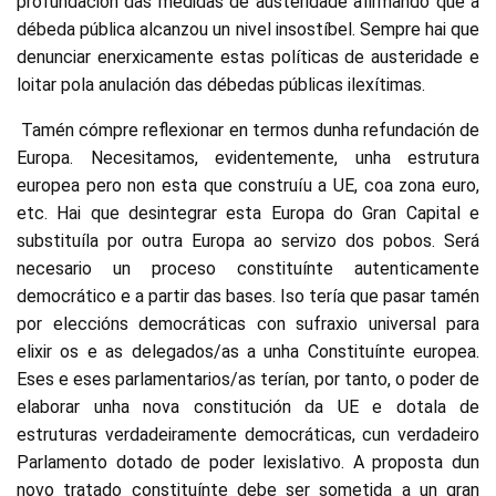
profundación das medidas de austeridade afirmando que a
débeda pública alcanzou un nivel insostíbel. Sempre hai que
denunciar enerxicamente estas políticas de austeridade e
loitar pola anulación das débedas públicas ilexítimas.
Tamén cómpre reflexionar en termos dunha refundación de
Europa. Necesitamos, evidentemente, unha estrutura
europea pero non esta que construíu a UE, coa zona euro,
etc. Hai que desintegrar esta Europa do Gran Capital e
substituíla por outra Europa ao servizo dos pobos. Será
necesario un proceso constituínte autenticamente
democrático e a partir das bases. Iso tería que pasar tamén
por eleccións democráticas con sufraxio universal para
elixir os e as delegados/as a unha Constituínte europea.
Eses e eses parlamentarios/as terían, por tanto, o poder de
elaborar unha nova constitución da UE e dotala de
estruturas verdadeiramente democráticas, cun verdadeiro
Parlamento dotado de poder lexislativo. A proposta dun
novo tratado constituínte debe ser sometida a un gran