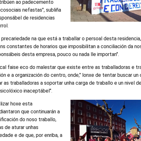
tribúen ao padecemento
cosociais nefastas", subliña
esponsábel de residencias
rol.
precariedade na que está a traballar o persoal desta residencia
ns constantes de horarios que imposibilitan a conciliación da nosa
ponsábeis desta empresa, pouco ou nada lle importan".
cal faise eco do malestar que existe entre as traballadoras e tr
ión e a organización do centro, onde," lonxe de tentar buscar un
ar as traballadoras a soportar unha carga de traballo e un nivel 
sicolóxico inaceptábel".
alizar hoxe esta
diantaron que continuarán a
ificación do noso traballo,
s de aturar unhas
edade e de que, por enriba, a