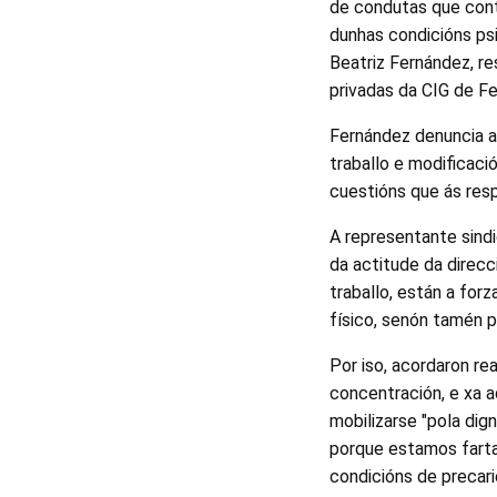
de condutas que con
dunhas condicións psi
Beatriz Fernández, r
privadas da CIG de Fer
Fernández denuncia a 
traballo e modificació
cuestións que ás res
A representante sindi
da actitude da direcc
traballo, están a forz
físico, senón tamén p
Por iso, acordaron re
concentración, e xa a
mobilizarse "pola dign
porque estamos farta
condicións de precari