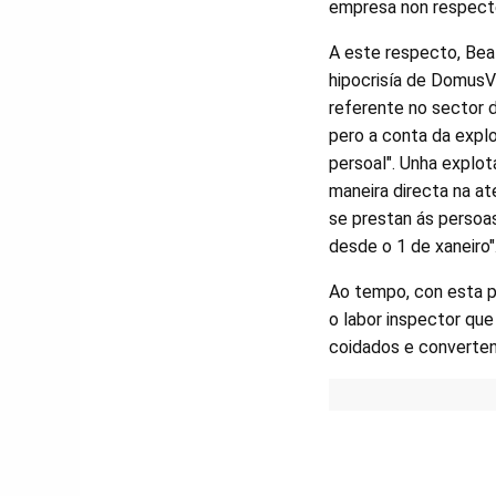
empresa non respecte
A este respecto, Beat
hipocrisía de DomusV
referente no sector d
pero a conta da explo
persoal". Unha explo
maneira directa na a
se prestan ás persoa
desde o 1 de xaneiro"
Ao tempo, con esta p
o labor inspector que
coidados e converten 