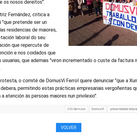
 os nosos dereitos".
riz Fernández, critica a
i "que pretende ser un
as residencias de maiores,
tación laboral do seu
tación que repercute de
tención e nos coidados que
s usuarias, que ademais "viron incrementado o custe da factura
.
rotesta, o comité de DomusVi Ferrol quere denunciar "que a Xun
 debera, permitindo estas prácticas empresariais vergoñentas q
a atención ás persoas maiores nun privilexio".
CIG-Servizos
DomusVi
precariedade labora
VOLVER