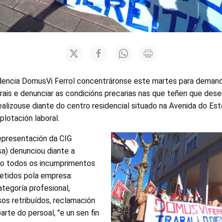
idencia DomusVi Ferrol concentráronse este martes para deman
rais e denunciar as condicións precarias nas que teñen que dese
realizouse diante do centro residencial situado na Avenida do Es
lotación laboral.
representación da CIG
sa) denunciou diante a
lo todos os incumprimentos
metidos pola empresa:
egoría profesional,
os retribuídos, reclamación
arte do persoal, "e un sen fin