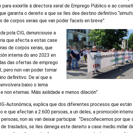
 para exixirlle á directora xeral de Emprego Público e ao conse
que garanta o dereito a que se lles dea destino definitivo “simu
s de corpos xerais que van poder facelo en breve”.
da pola CIG, denunciouse a
oria que afecta a estas case
ias de corpos xerais, que
ión interna do ano 2023 en
das das ofertas de emprego
, pero non van poder tomar
no definitivo. De aí que a
envolvera baixo o lema
e non eternas. Máis axilidade e menos dilación”.
CIG-Autonómica, explica que dos diferentes procesos que está
o e que afectan a 2.600 persoas, a un deles, a promoción inter
 persoas, non as van deixar participar. “Descoñecemos por que 
e traslados, se lles denega este dereito a case medio millar de