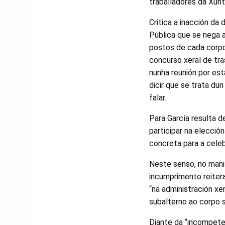
traballadores da Xunt
Critica a inacción da 
Pública que se nega a
postos de cada corpo
concurso xeral de tra
nunha reunión por est
dicir que se trata du
falar.
Para García resulta d
participar na elecció
concreta para a celeb
Neste senso, no mani
incumprimento reiter
“na administración xe
subalterno ao corpo s
Diante da “incompeten