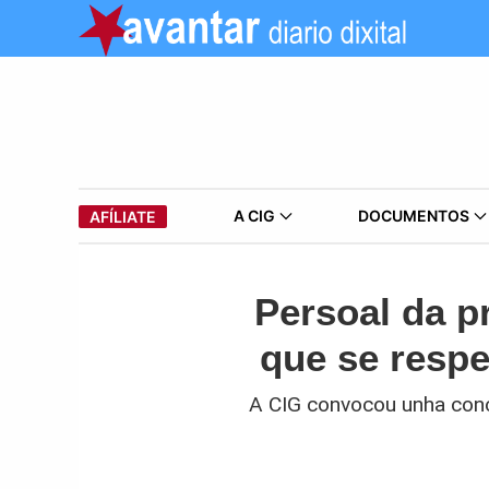
A CIG
DOCUMENTOS
AFÍLIATE
Persoal da p
que se respec
A CIG convocou unha conce