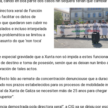
a, cando en boa parte dos casos nin sequera terían que cambiar
directora xeral de Función
 facilitar os datos de
 que quedaron sen cubrir no
slados e incluso interpelada
a problemática se limitou a
n asunto do que ‘non toca’
e especial gravidade que a Xunta non só impida a estes funcionar
n de destino e toma de posesión, senón que as deixan nun limbo a
ración de tales actos.
festo lido ao remate da concentración denunciouse que a duraci
ado nos prazos estabelecidos para os procesos de mobilidade i
ral da Xunta de Galiza se necesiten máis de 25 anos para chega
uperior”.
cia demostrada pola directora xeral”, a CIG xa se dirixiu por esc