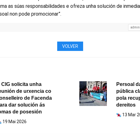
ma as súas responsabilidades e ofreza unha solución de inmedi
soal non pode promocionar”.
admini
VOLVER
 CIG solicita unha
Persoal d
eunión de urxencia co
pública c
onselleiro de Facenda
pola recu
ara dar solución ás
dereitos
omas de posesión
13 Mar 
19 Mai 2026