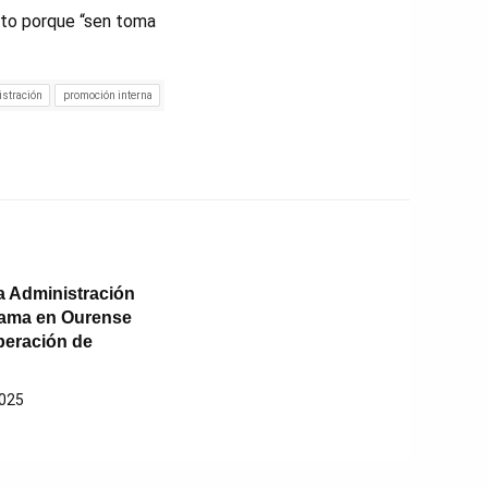
ato porque “sen toma
stración
promoción interna
a Administración
lama en Ourense
peración de
2025