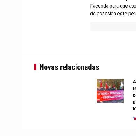
Facenda para que asu
de posesión este per
Novas relacionadas
A
r
c
p
t