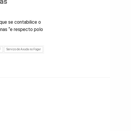
ras
que se contabilice o
nas “e respecto polo
F
Servizo de Axuda no Fogar