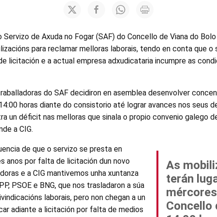
o Servizo de Axuda no Fogar (SAF) do Concello de Viana do Bolo 
izacións para reclamar melloras laborais, tendo en conta que o 
 de licitación e a actual empresa adxudicataria incumpre as condi
traballadoras do SAF decidiron en asemblea desenvolver concen
4:00 horas diante do consistorio até lograr avances nos seus der
ra un déficit nas melloras que sinala o propio convenio galego d
nde a CIG.
ncia de que o servizo se presta en
es anos por falta de licitación dun novo
As mobili
ladoras e a CIG mantivemos unha xuntanza
terán lug
PP, PSOE e BNG, que nos trasladaron a súa
mércores
vindicacións laborais, pero non chegan a un
Concello 
ar adiante a licitación por falta de medios