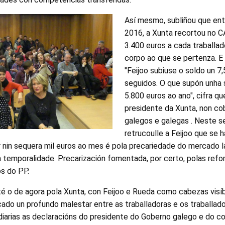
Así mesmo, subliñou que ent
2016, a Xunta recortou no C
3.400 euros a cada traballad
corpo ao que se pertenza. E
"Feijoo subiuse o soldo un 7
seguidos. O que supón unha s
5.800 euros ao ano", cifra q
presidente da Xunta, non co
galegos e galegas . Neste s
retrucoulle a Feijoo que se 
 nin sequera mil euros ao mes é pola precariedade do mercado l
a temporalidade. Precarización fomentada, por certo, polas refo
s do PP.
é o de agora pola Xunta, con Feijoo e Rueda como cabezas visíbe
ado un profundo malestar entre as traballadoras e os traballad
ndiarias as declaracións do presidente do Goberno galego e do co