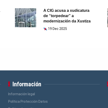
a
A CIG acusa a xudicatura
de “torpedear” a
modernización da Xustiza
19 Dec 2025
Información
Información legal
Política Protección Datos