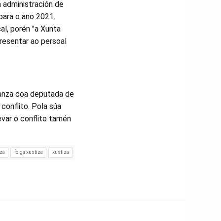
 administración de
para o ano 2021.
al, porén "a Xunta
presentar ao persoal
tanza coa deputada de
conflito. Pola súa
evar o conflito tamén
za
folga xustiza
xustiza