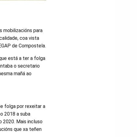
s mobilizacións para
 calidade, coa vista
na EGAP de Compostela.
e está a ter a folga
untaba o secretario
 mesma mañá ao
e folga por rexeitar a
no 2018 a suba
o 2020. Mais incluso
bucións que xa teñen