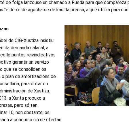
ité de folga lanzouse un chamado a Rueda para que compareza
ns "e deixe de agocharse detrás da prensa, á que utiliza para con
azas
ábel de CIG-Xustiza insistiu
én da demanda salarial, a
ecolle puntos reivindicativos
tivo garantir un servizo
no que se consoliden os
e o plan de amortizacións de
onsellaría, para dotar co
administración de Xustiza.
013, a Xunta propuxo a
prazas, pero só ten
minar 10, non obstante, os
saen a concurso nin se ofertan.