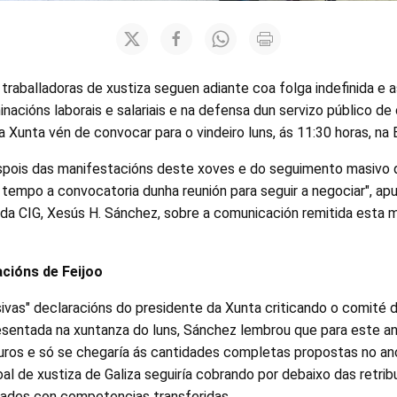
 traballadoras de xustiza seguen adiante coa folga indefinida e a
iminacións laborais e salariais e na defensa dun servizo público de
a Xunta vén de convocar para o vindeiro luns, ás 11:30 horas, 
ois das manifestacións deste xoves e do seguimento masivo qu
 tempo a convocatoria dunha reunión para seguir a negociar", ap
 da CIG, Xesús H. Sánchez, sobre a comunicación remitida esta
cións de Feijoo
sivas" declaracións do presidente da Xunta criticando o comité d
sentada na xuntanza do luns, Sánchez lembrou que para este a
uros e só se chegaría ás cantidades completas propostas no an
oal de xustiza de Galiza seguiría cobrando por debaixo das retri
ades con competencias transferidas.