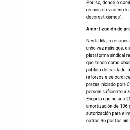
Por iso, dende o com
reunión do vindeiro lu
desprestixiarnos".
Amortización de pr
Nesta liña, o respons
unha vez máis que, al
plataforma sindical r
que teñen como obxec
público de calidade, 
reforzos e se paralic
prazas iniciado pola C
persoal suficiente á 
Engadiu que no ano 2
amortización de 106 
autorización para eli
outros 96 postos nin 