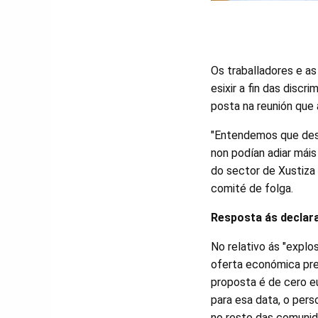
Os traballadores e as
esixir a fin das discr
posta na reunión que 
"Entendemos que desp
non podían adiar máis
do sector de Xustiza
comité de folga.
Resposta ás declara
No relativo ás "explo
oferta económica pre
proposta é de cero e
para esa data, o pers
no resto das comunid