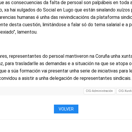
e as consecuencias da falta de persoal son palpábeis en toda a
o, xa hai xulgados do Social en Lugo que están sinalando xuízos 
encias humanas é unha das reivindicacións da plataforma sindic
nte desta cuestión, limitándose a falar só do tema salarial e a 
lexiado", lamentou.
res, representantes do persoal mantiveron na Coruña unha xun
z, para trasladarlle as demandas e a situación na que se atopa o 
que a súa formación vai presentar unha serie de iniciativas para l
onvidou a asistir a unha delegación de representantes sindicais.
CIG-Administración
CIG-Xusti
VOLVER