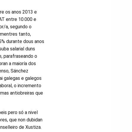
re os anos 2013 e
AT entre 10.000 e
or/a, segundo o
 mentres tanto,
,5% durante dous anos
uba salarial duns
ue, parafraseando o
bran a maioría dos
enso, Sánchez
hai galegas e galegos
aboral, o incremento
rmas antiobreiras que
is pero só a nivel
ores, que non dubidan
nselleiro de Xustiza.