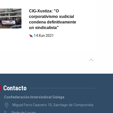
CIG-Xustiza: "O
corporativismo xudicial
condena definitivamente
un sindicalista"
14 Xun 2021
Contacto
Confederación Intersindical Galega
Miguel Ferro Caaveiro 10, Santiago de Compostela
Rede de Locais