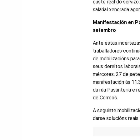
custe real do serviz
salarial xenerada ago
Manifestación en P
setembro
Ante estas incertezas
traballadores continu
de mobilizacións para
seus dereitos laborais
mércores, 27 de set
manifestación ás 11:
da rúa Pasantería e r
de Correos.
A seguinte mobilizac
darse solucións reais