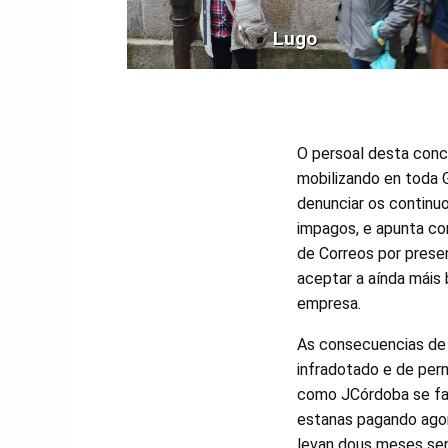
Lugo
O persoal desta conc
mobilizando en toda 
denunciar os continuo
impagos, e apunta co
de Correos por presen
aceptar a aínda máis
empresa.
As consecuencias de
infradotado e de perm
como JCórdoba se fa
estanas pagando agor
levan dous meses sen