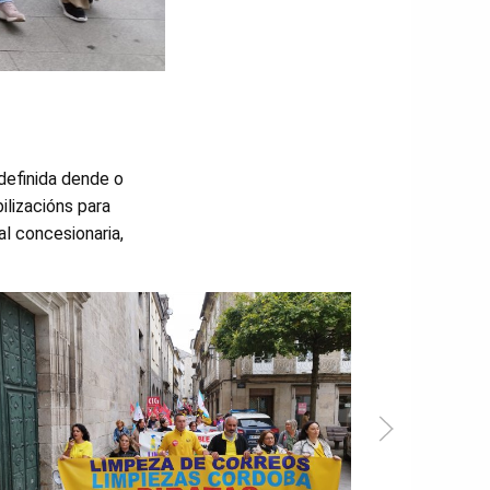
ndefinida dende o
lizacións para
l concesionaria,