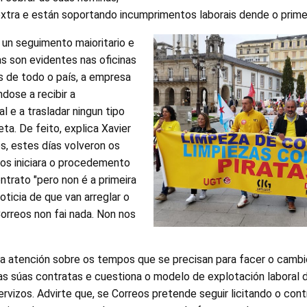
 extra e están soportando incumprimentos laborais dende o prim
 un seguimento maioritario e
s son evidentes nas oficinas
s de todo o país, a empresa
dose a recibir a
l e a trasladar ningun tipo
ta. De feito, explica Xavier
s, estes días volveron os
os iniciara o procedemento
ntrato "pero non é a primeira
oticia de que van arreglar o
orreos non fai nada. Non nos
 atención sobre os tempos que se precisan para facer o cambi
as súas contratas e cuestiona o modelo de explotación laboral 
ervizos. Advirte que, se Correos pretende seguir licitando o con