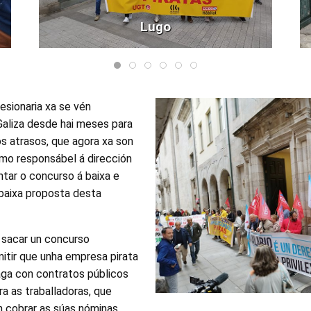
Lugo
esionaria xa se vén
Galiza desde hai meses para
s atrasos, que agora xa son
mo responsábel á dirección
tar o concurso á baixa e
 baixa proposta desta
 sacar un concurso
itir que unha empresa pirata
ga con contratos públicos
a as traballadoras, que
 cobrar as súas nóminas,