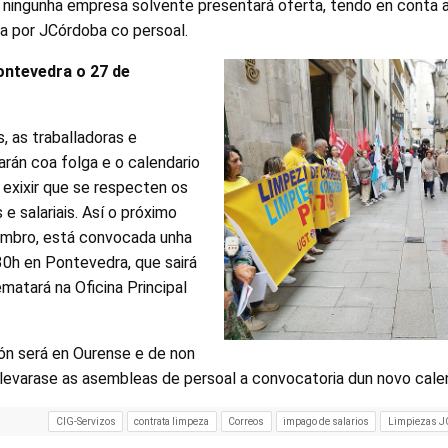
o, ningunha empresa solvente presentará oferta, tendo en conta
ra por JCórdoba co persoal.
ontevedra o 27 de
, as traballadoras e
arán coa folga e o calendario
 exixir que se respecten os
 e salariais. Así o próximo
embro, está convocada unha
30h en Pontevedra, que sairá
ematará na Oficina Principal
ión será en Ourense e de non
 levarase as asembleas de persoal a convocatoria dun novo cale
CIG-Servizos
contrata limpeza
Correos
impago de salarios
Limpiezas J