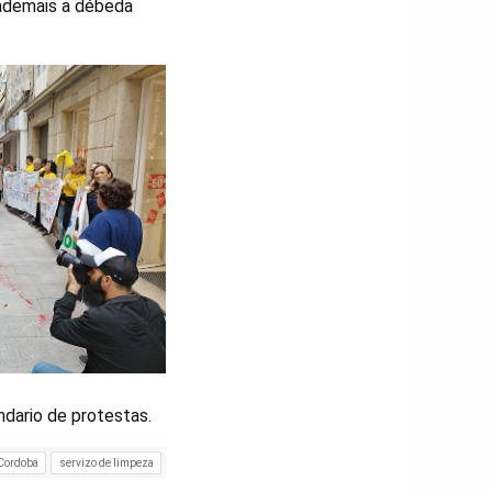
 ademais a débeda
ndario de protestas.
Cordoba
servizo de limpeza