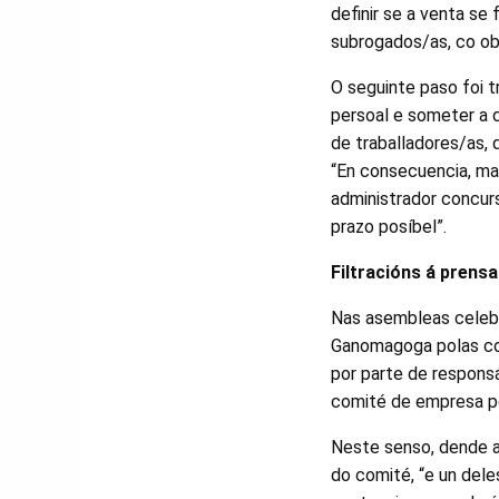
definir se a venta s
subrogados/as, co ob
O seguinte paso foi t
persoal e someter a d
de traballadores/as, 
“En consecuencia, m
administrador concur
prazo posíbel”.
Filtracións á prensa
Nas asembleas celebr
Ganomagoga polas con
por parte de respons
comité de empresa po
Neste senso, dende a
do comité, “e un dele