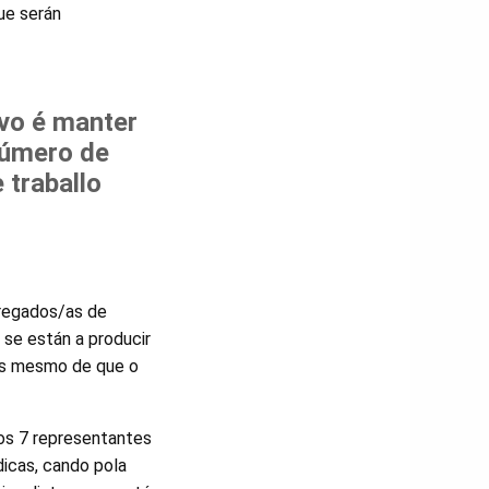
ue serán
vo é manter
número de
 traballo
pregados/as de
se están a producir
es mesmo de que o
os 7 representantes
dicas, cando pola