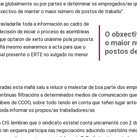
e fai globalmente ou por partes e determinar os empregados/as q
xectivo de manter o maior número de postos de traballo”.
rasladarlle toda a información ao cadro de
ecisión de iniciar o proceso ás asembleas
O obxecti
que optaron de xeito unánime pola proposta.
o maior 
añá mesmo asinaremos a acta para que o
postos de
sal presente o ERTE no xulgado no menor
adas esta mañá saíu a relucir o malestar de boa parte dos em
tinuas filtracións a determinados medios de comunicación que 
ábeis de CCOO, sobre todo tendo en conta que teñen lugar ant
ida informar os propios/as traballadores/as.
 CIG lembran que o sindicato estatal conta unicamente con 2 d
s nin sequera participa nas negociacións aducindo cuestións mé