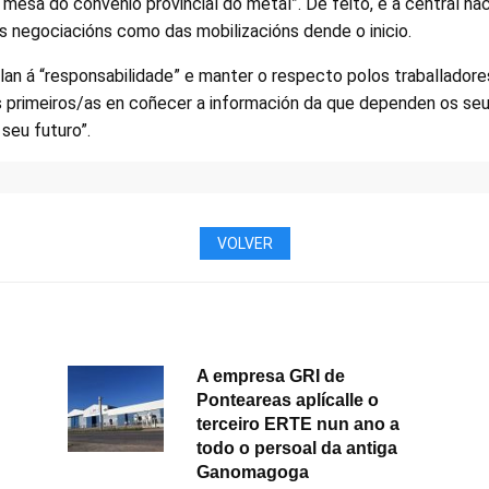
 mesa do convenio provincial do metal”. De feito, é a central nac
s negociacións como das mobilizacións dende o inicio.
lan á “responsabilidade” e manter o respecto polos traballador
s primeiros/as en coñecer a información da que dependen os se
 seu futuro”.
VOLVER
A empresa GRI de
Ponteareas aplícalle o
terceiro ERTE nun ano a
todo o persoal da antiga
Ganomagoga