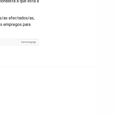
ionalista a que está a
es/as afectados/as,
us empregos para
Ganomagoga