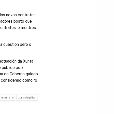
 dos novos contratos
ladores posto que
contratos, e mentres
ta cuestión pero o
 actuación da Xunta
o público pola
ama do Goberno galego
 consideralo como "o
te sanitario
xunta de galiza