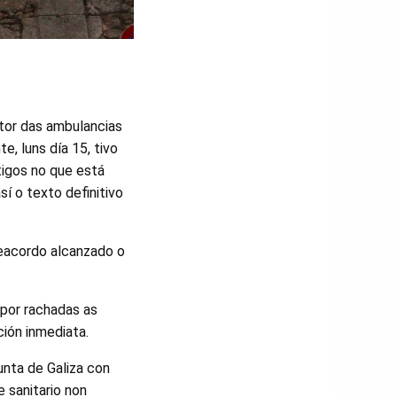
tor das ambulancias
, luns día 15, tivo
rtigos no que está
í o texto definitivo
reacordo alcanzado o
 por rachadas as
ción inmediata.
unta de Galiza con
 sanitario non