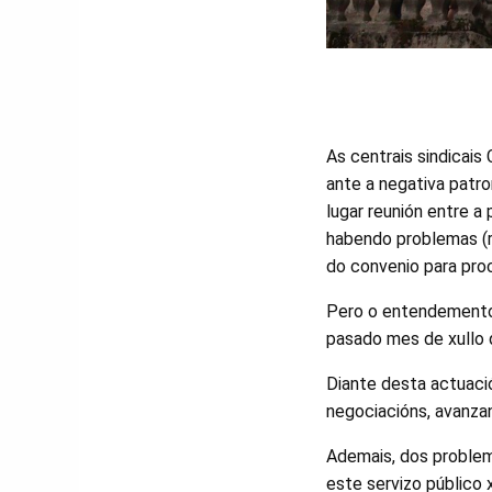
As centrais sindicai
ante a negativa patro
lugar reunión entre a
habendo problemas (re
do convenio para proc
Pero o entendemento 
pasado mes de xullo q
Diante desta actuació
negociacións, avanzan
Ademais, dos problema
este servizo público 