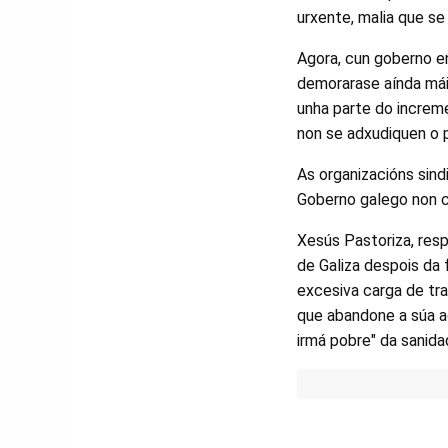
urxente, malia que s
Agora, cun goberno e
demorarase aínda mái
unha parte do increm
non se adxudiquen o p
As organizacións sind
Goberno galego non c
Xesús Pastoriza, resp
de Galiza despois da 
excesiva carga de tr
que abandone a súa a
irmá pobre" da sanida