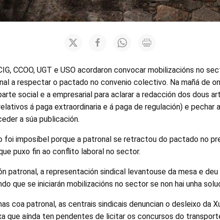
s CIG, CCOO, UGT e USO acordaron convocar mobilizacións no sec
nal a respectar o pactado no convenio colectivo. Na mañá de onte
 parte social e a empresarial para aclarar a redacción dos dous a
lativos á paga extraordinaria e á paga de regulación) e pechar as
eder a súa publicación.
foi imposíbel porque a patronal se retractou do pactado no p
ue puxo fin ao conflito laboral no sector.
n patronal, a representación sindical levantouse da mesa e deu
do que se iniciarán mobilizacións no sector se non hai unha solu
s coa patronal, as centrais sindicais denuncian o desleixo da X
xa que aínda ten pendentes de licitar os concursos do transporte