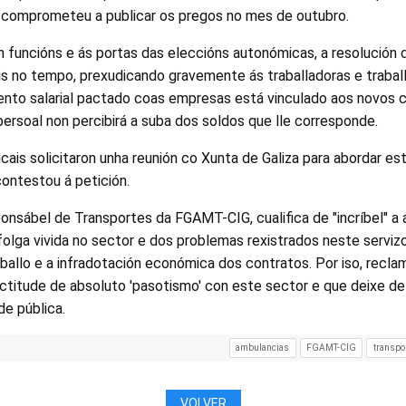
e comprometeu a publicar os pregos no mes de outubro.
n funcións e ás portas das eleccións autonómicas, a resolución
s no tempo, prexudicando gravemente ás traballadoras e trabal
ento salarial pactado coas empresas está vinculado aos novos 
ersoal non percibirá a suba dos soldos que lle corresponde.
icais solicitaron unha reunión co Xunta de Galiza para abordar es
ontestou á petición.
onsábel de Transportes da FGAMT-CIG, cualifica de "incríbel" a
folga vivida no sector e dos problemas rexistrados neste serviz
aballo e a infradotación económica dos contratos. Por iso, recl
ctitude de absoluto 'pasotismo' con este sector e que deixe de
de pública.
ambulancias
FGAMT-CIG
transpor
VOLVER