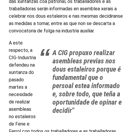
das xuntanzas coa patronal, os traballadores e as
traballadoras serán informadas en asemblea xerais a
celebrar nos dous estaleiros e nas mesmas decidiranse
as medidas a tomar, entre as que non se descarta a
convocatoria de folga na industria auxiliar.
A este
respecto, a
A CIG propuxo realizar
CIG-Industria
asembleas previas nos
defendeu na
dous estaleiros porque é
xuntanza do
fundamental que o
pasado
persoal estea informado
martes a
e, sobre todo, que teña a
necesidade
oportunidade de opinar e
de realizar
asembleas
decidir"
no estaleiros
de Fene e
Ferrol con todos os traballadores e as traballadoras