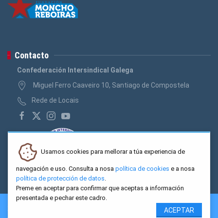
Contacto
Confederación Intersindical Galega
Miguel Ferro Caaveiro 10, Santiago de Compostela
Rede de Locais
Usamos cookies para mellorar a túa experiencia de
navegación e uso. Consulta a nosa
política de cookies
e a nosa
política de protección de datos
.
Preme en aceptar para confirmar que aceptas a información
presentada e pechar este cadro.
2026 CIG. Confederación Intersindical Galega - Miguel Ferro
ACEPTAR