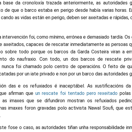
a base da cronoloxía trazada anteriormente, as autoridades 
 de que o barco estaba en perigo desde había varias horas. En
 cando as vidas están en perigo, deben ser axeitadas e rápidas, 
a intervención foi, como mínimo, errónea e demasiado tardía. O
e axeitados, capaces de rescatar inmediatamente as persoas 
sto sobre todo porque os barcos da Garda Costeira viran a e
to do naufraxio. Con todo, un dos barcos de rescate pri
 nunca foi chamado polo centro de operacións. O feito de 
atadas por un iate privado e non por un barco das autoridades g
ción das e os refuxiados é inaceptábel. As xustificacións d
 que afirman que
un rescate foi tentado pero rexeitado
polas 
, as imaxes que se difundiron mostran os refuxiados pedi
mas imaxes foron gravadas polo activista Nawal Soufi, que es
.
te fose o caso, as autoridades tiñan unha responsabilidade in