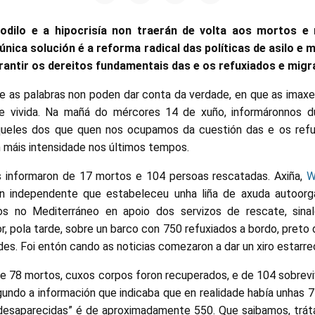
dilo e a hipocrisía non traerán de volta aos mortos e
única solución é a reforma radical das políticas de asilo e
arantir os dereitos fundamentais das e os refuxiados e mig
 as palabras non poden dar conta da verdade, en que as imaxe
de vivida. Na mañá do mércores 14 de xuño, informáronnos d
queles dos que quen nos ocupamos da cuestión das e os refux
máis intensidade nos últimos tempos.
s informaron de 17 mortos e 104 persoas rescatadas. Axiña,
W
ión independente que estabeleceu unha liña de axuda autoorg
os no Mediterráneo en apoio dos servizos de rescate, sinal
r, pola tarde, sobre un barco con 750 refuxiados a bordo, pret
des. Foi entón cando as noticias comezaron a dar un xiro estarre
 de 78 mortos, cuxos corpos foron recuperados, e de 104 sobrev
egundo a información que indicaba que en realidade había unhas 
desaparecidas” é de aproximadamente 550. Que saibamos, tráta