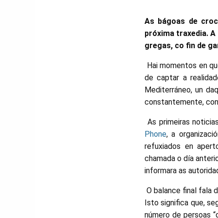
As bágoas de croco
próxima traxedia. A 
gregas, co fin de g
Hai momentos en que
de captar a realida
Mediterráneo, un da
constantemente, con 
As primeiras noticia
Phone
, a organizac
refuxiados en apert
chamada o día anterio
informara as autorida
O balance final fala
Isto significa que, s
número de persoas “