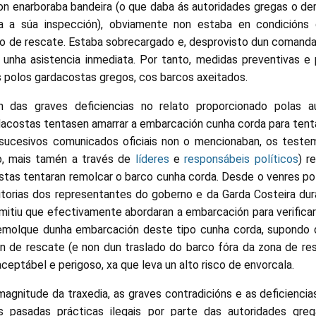
non enarboraba bandeira (o que daba ás autoridades gregas o de
a a súa inspección), obviamente non estaba en condicións 
ipo de rescate. Estaba sobrecargado e, desprovisto dun comandan
 unha asistencia inmediata. Por tanto, medidas preventivas e 
 polos gardacostas gregos, cos barcos axeitados.
 das graves deficiencias no relato proporcionado polas a
dacostas tentasen amarrar a embarcación cunha corda para tent
s sucesivos comunicados oficiais non o mencionaban, os test
o, mais tamén a través de
líderes
e
responsábeis políticos
) r
stas tentaran remolcar o barco cunha corda. Desde o venres p
itorias dos representantes do goberno e da Garda Costeira dura
mitiu que efectivamente abordaran a embarcación para verificar
 remolque dunha embarcación deste tipo cunha corda, supondo
n de rescate (e non dun traslado do barco fóra da zona de res
ceptábel e perigoso, xa que leva un alto risco de envorcala.
agnitude da traxedia, as graves contradicións e as deficiencia
as pasadas prácticas ilegais por parte das autoridades gre