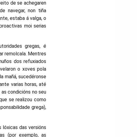
reito de se achegaren
de navegar, non tiña
te, estaba á valga, o
proactivas moi serias
utoridades gregas, é
ar remolcala. Mentres
emuños dos refuxiados
evelaron o xoves pola
ola mañá, sucedéronse
nte varias horas, até
 as condicións no seu
 que se realizou como
ponsabilidade grega),
s lóxicas das versións
gas (por exemplo, as