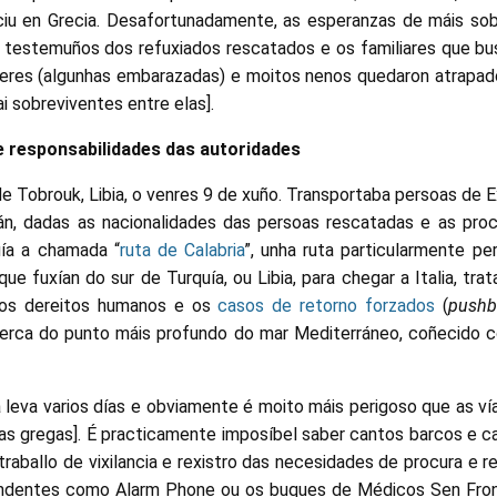
iu en Grecia. Desafortunadamente, as esperanzas de máis sob
 testemuños dos refuxiados rescatados e os familiares que bu
leres (algunhas embarazadas) e moitos nenos quedaron atrapa
ai sobreviventes entre elas].
e responsabilidades das autoridades
 Tobrouk, Libia, o venres 9 de xuño. Transportaba persoas de Exi
án, dadas as nacionalidades das persoas rescatadas e as proc
uía a chamada “
ruta de Calabria
”, unha ruta particularmente pe
e fuxían do sur de Turquía, ou Libia, para chegar a Italia, trat
dos dereitos humanos e os
casos de retorno forzados
(
pushb
 cerca do punto máis profundo do mar Mediterráneo, coñecido
 leva varios días e obviamente é moito máis perigoso que as ví
as gregas]. É practicamente imposíbel saber cantos barcos e c
 traballo de vixilancia e rexistro das necesidades de procura e r
endentes como Alarm Phone ou os buques de Médicos Sen Front