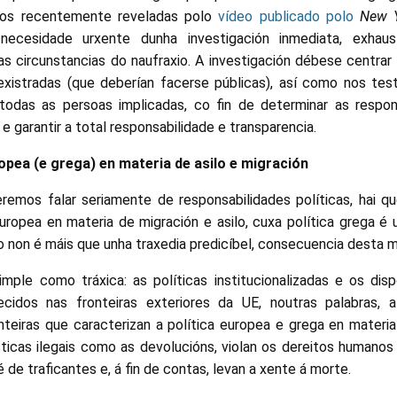
bos recentemente reveladas polo
vídeo publicado polo
New 
 necesidade urxente dunha investigación inmediata, exhaus
s circunstancias do naufraxio. A investigación débese centra
existradas (que deberían facerse públicas), así como nos te
odas as persoas implicadas, co fin de determinar as respons
s e garantir a total responsabilidade e transparencia.
ropea (e grega) en materia de asilo e migración
emos falar seriamente de responsabilidades políticas, hai qu
europea en materia de migración e asilo, cuxa política grega é 
o non é máis que unha traxedia predicíbel, consecuencia desta m
mple como tráxica: as políticas institucionalizadas e os disp
ecidos nas fronteiras exteriores da UE, noutras palabras, a
onteiras que caracterizan a política europea e grega en materia
icas ilegais como as devolucións, violan os dereitos humanos
 de traficantes e, á fin de contas, levan a xente á morte.