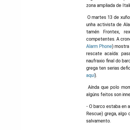
zona ampliada de Itali
O martes 13 de xuño 
unha activista de Al
tamén Frontex, rex
competentes. A crono
Alarm Phone
) mostra
rescate acaída: pas
naufraxio final do ba
grega ten serias def
aquí
).
Aínda que polo mome
algúns feitos son inn
- O barco estaba en 
Rescue) grega, algo 
salvamento.