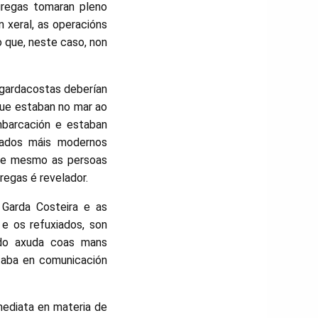
gregas tomaran pleno
 xeral, as operacións
o que, neste caso, non
s gardacostas deberían
que estaban no mar ao
mbarcación e estaban
vados máis modernos
que mesmo as persoas
regas é revelador.
a Garda Costeira e as
e os refuxiados, son
ndo axuda coas mans
taba en comunicación
mediata en materia de