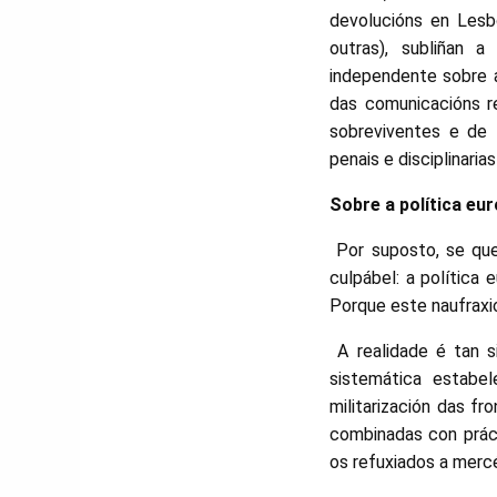
devolucións en Les
outras), subliñan a
independente sobre a
das comunicacións r
sobreviventes e de t
penais e disciplinaria
Sobre a política eu
Por suposto, se quer
culpábel: a política 
Porque este naufraxi
A realidade é tan si
sistemática estabel
militarización das fr
combinadas con práct
os refuxiados a mercé