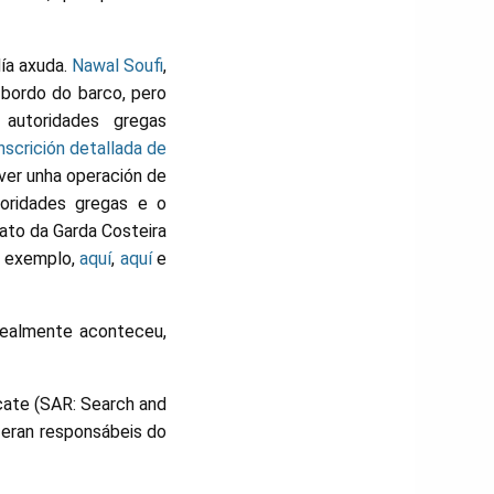
ía axuda.
Nawal Soufi
,
 bordo do barco, pero
 autoridades gregas
nscrición detallada de
lver unha operación de
toridades gregas e o
lato da Garda Costeira
r exemplo,
aquí
,
aquí
e
realmente aconteceu,
cate (SAR: Search and
 eran responsábeis do