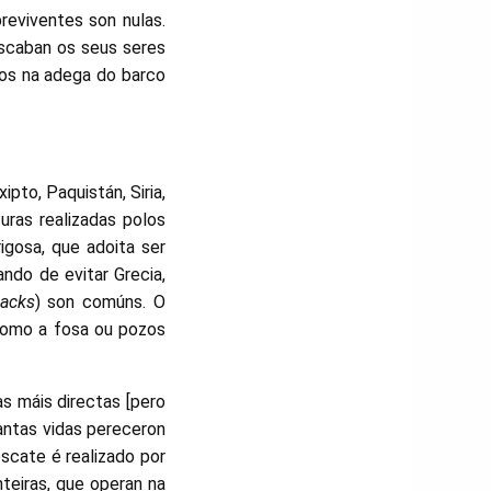
reviventes son nulas.
scaban os seus seres
dos na adega do barco
pto, Paquistán, Siria,
uras realizadas polos
rigosa, que adoita ser
ando de evitar Grecia,
acks
) son comúns. O
 como a fosa ou pozos
as máis directas [pero
antas vidas pereceron
escate é realizado por
eiras, que operan na