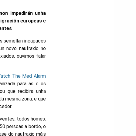
 non impedirán unha
 migración europeas e
rantes
s semellan incapaces
un novo naufraxio no
iados, ouvimos falar
atch The Med Alarm
anizada para as e os
ou que recibira unha
o da mesma zona, e que
cedor.
iventes, todos homes.
750 persoas a bordo, o
se do naufraxio máis