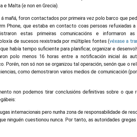
a e Malta (e non en Grecia).
á mañá, foron contactados por primeira vez polo barco que ped
arm Phone, que estaba en contacto coas persoas refuxiadas a
istraron estas primeiras comunicacións e informaron as
loxía de sucesos rexistrada por múltiples fontes (
véxase a tra
 que había tempo suficiente para planificar, organizar e desenvo
aron polo menos 16 horas entre a notificación inicial ás au
rco. Porén, non só non se organizou tal operación, senón que o re
iciencias, como demostraron varios medios de comunicación (po
nto non podemos tirar conclusións definitivas sobre o que 
egábeis:
augas internacionais pero nunha zona de responsabilidade de res
que ninguén cuestionou nunca. Por tanto, as autoridades gregas