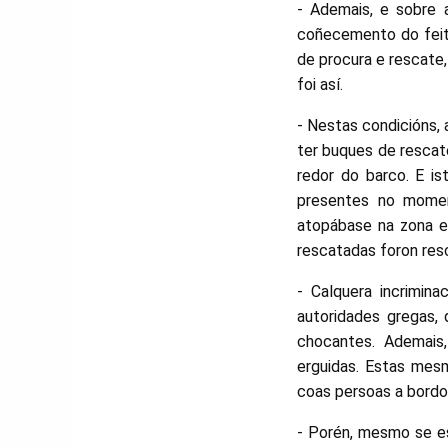
- Ademais, e sobre 
coñecemento do feito
de procura e rescate,
foi así.
- Nestas condicións, 
ter buques de rescat
redor do barco. E i
presentes no momen
atopábase na zona e
rescatadas foron resc
- Calquera incrimina
autoridades gregas,
chocantes. Ademais
erguidas. Estas mes
coas persoas a bordo
- Porén, mesmo se es