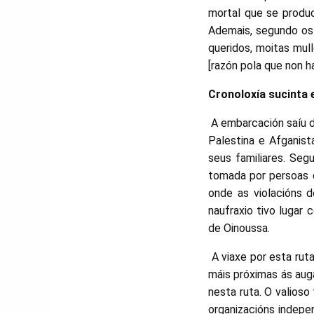
mortal que se produc
Ademais, segundo os
queridos, moitas mul
[razón pola que non h
Cronoloxía sucinta 
A embarcación saíu de
Palestina e Afganist
seus familiares. Seg
tomada por persoas qu
onde as violacións 
naufraxio tivo lugar
de Oinoussa.
A viaxe por esta ruta
máis próximas ás aug
nesta ruta. O valioso
organizacións indep