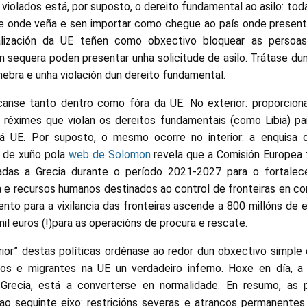
violados está, por suposto, o dereito fundamental ao asilo: tod
a de onde veña e sen importar como chegue ao país onde presente
alización da UE teñen como obxectivo bloquear as persoas
n sequera poden presentar unha solicitude de asilo. Trátase dun
ebra e unha violación dun dereito fundamental.
canse tanto dentro como fóra da UE. No exterior: proporciona
 a réximes que violan os dereitos fundamentais (como Libia) pa
á UE. Por suposto, o mesmo ocorre no interior: a enquisa d
5 de xuño pola
web de Solomon
revela que a Comisión Europea f
adas a Grecia durante o período 2021-2027 para o fortale
ia e recursos humanos destinados ao control de fronteiras en c
mento para a vixilancia das fronteiras ascende a 800 millóns de
il euros (!)para as operacións de procura e rescate.
or” destas políticas ordénase ao redor dun obxectivo simple 
dos e migrantes na UE un verdadeiro inferno. Hoxe en día, a 
o Grecia, está a converterse en normalidade. En resumo, as 
 ao seguinte eixo: restricións severas e atrancos permanentes