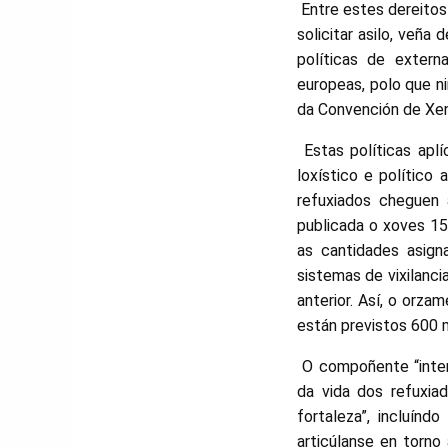
Entre estes dereitos 
solicitar asilo, veñ
políticas de extern
europeas, polo que ni
da Convención de Xen
Estas políticas aplí
loxístico e político
refuxiados cheguen 
publicada o xoves 1
as cantidades asign
sistemas de vixilanc
anterior. Así, o orza
están previstos 600 m
O compoñente “interi
da vida dos refuxia
fortaleza”, incluínd
articúlanse en torno