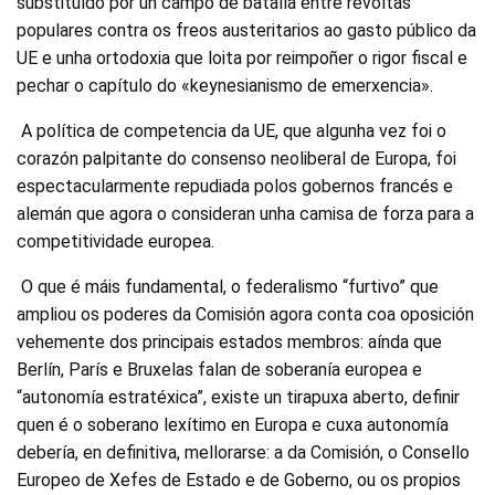
substituído por un campo de batalla entre revoltas
populares contra os freos austeritarios ao gasto público da
UE e unha ortodoxia que loita por reimpoñer o rigor fiscal e
pechar o capítulo do «keynesianismo de emerxencia».
A política de competencia da UE, que algunha vez foi o
corazón palpitante do consenso neoliberal de Europa, foi
espectacularmente repudiada polos gobernos francés e
alemán que agora o consideran unha camisa de forza para a
competitividade europea.
O que é máis fundamental, o federalismo “furtivo” que
ampliou os poderes da Comisión agora conta coa oposición
vehemente dos principais estados membros: aínda que
Berlín, París e Bruxelas falan de soberanía europea e
“autonomía estratéxica”, existe un tirapuxa aberto, definir
quen é o soberano lexítimo en Europa e cuxa autonomía
debería, en definitiva, mellorarse: a da Comisión, o Consello
Europeo de Xefes de Estado e de Goberno, ou os propios