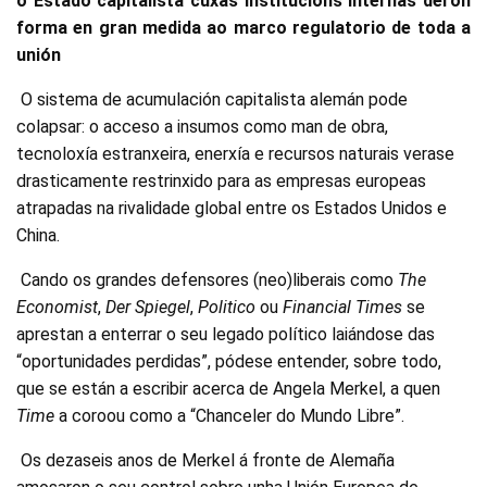
o Estado capitalista cuxas institucións internas deron
forma en gran medida ao marco regulatorio de toda a
unión
O sistema de acumulación capitalista alemán pode
colapsar: o acceso a insumos como man de obra,
tecnoloxía estranxeira, enerxía e recursos naturais verase
drasticamente restrinxido para as empresas europeas
atrapadas na rivalidade global entre os Estados Unidos e
China.
Cando os grandes defensores (neo)liberais como
The
Economist
,
Der Spiegel
,
Politico
ou
Financial Times
se
aprestan a enterrar o seu legado político laiándose das
“oportunidades perdidas”, pódese entender, sobre todo,
que se están a escribir acerca de Angela Merkel, a quen
Time
a coroou como a “Chanceler do Mundo Libre”.
Os dezaseis anos de Merkel á fronte de Alemaña