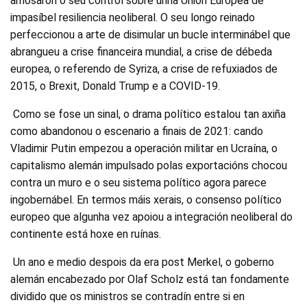
amosaron o seu control sobre unha Unión Europea de
impasíbel resiliencia neoliberal. O seu longo reinado
perfeccionou a arte de disimular un bucle interminábel que
abrangueu a crise financeira mundial, a crise de débeda
europea, o referendo de Syriza, a crise de refuxiados de
2015, o Brexit, Donald Trump e a COVID-19.
Como se fose un sinal, o drama político estalou tan axiña
como abandonou o escenario a finais de 2021: cando
Vladimir Putin empezou a operación militar en Ucraína, o
capitalismo alemán impulsado polas exportacións chocou
contra un muro e o seu sistema político agora parece
ingobernábel. En termos máis xerais, o consenso político
europeo que algunha vez apoiou a integración neoliberal do
continente está hoxe en ruínas.
Un ano e medio despois da era post Merkel, o goberno
alemán encabezado por Olaf Scholz está tan fondamente
dividido que os ministros se contradín entre si en