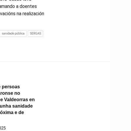
chamando a doentes
vacións na realización
sanidade pública
SERGAS
 persoas
áronse no
de Valdeorras en
unha sanidade
róxima e de
025