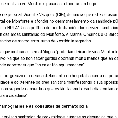
se realizan en Monforte pasarían a facerse en Lugo.
 de persoal, Vicente Vázquez (CIG), denuncia que este decisión
ital de Monforte e afondar no desmantelamento da sanidade pú
do o HULA”. Unha política de centralización dos servizo sanitario
n das áreas sanitarias de Monforte, A Mariña, O Salnés e O Barco,
eación de macro estruturas de xestión integradas.
ra que incluso as hematólogas “poderían deixar de vir a Monforte
tivo, xa que ao non facer gardas cobrarán moito menos que en c
ode acontecer que “as xa están aquí marchen”.
o progresivo e o desmantelamento do hospital, a xunta de perso
idade e ao Xerente da área sanitaria manifestando a súa oposici
e non se pode consentir o que están facendo: cada día contamo
ra á cidadanía”.
amografías e as consultas de dermatoloxía
 servizos sanitarios de proximidade, súmase as denuncias que a