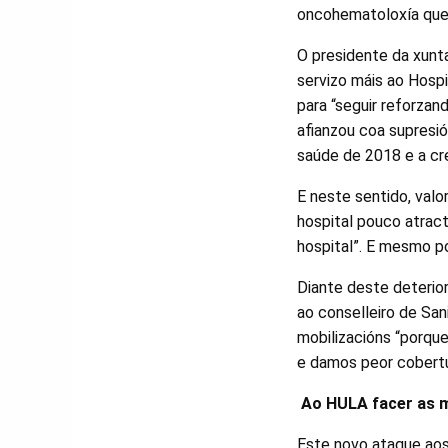
oncohematoloxía que 
O presidente da xunta
servizo máis ao Hosp
para “seguir reforzan
afianzou coa supresió
saúde de 2018 e a cr
E neste sentido, valo
hospital pouco atrac
hospital”. E mesmo p
Diante deste deterior
ao conselleiro de San
mobilizacións “porqu
e damos peor cobertu
Ao HULA facer as m
Este novo ataque aos