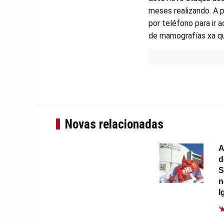
meses realizando. A 
por teléfono para ir 
de mamografías xa q
Novas relacionadas
A
d
S
n
I