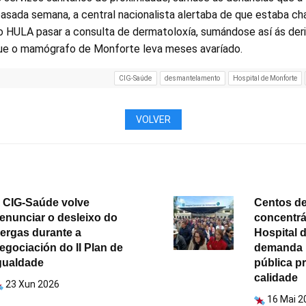
pasada semana, a central nacionalista alertaba de que estaba 
ao HULA pasar a consulta de dermatoloxía, sumándose así ás deri
ue o mamógrafo de Monforte leva meses avaríado.
CIG-Saúde
desmantelamento
Hospital de Monforte
VOLVER
 CIG-Saúde volve
Centos de
enunciar o desleixo do
concentr
ergas durante a
Hospital 
egociación do II Plan de
demanda 
gualdade
pública p
calidade
23 Xun 2026
16 Mai 2