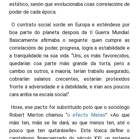
estático, senón que evolucionaba coas correlacións de
poder de cada época.
O contrato social xorde en Europa e esténdese por
boa parte do planeta despois da II Guerra Mundial.
Basicamente afirmaba o seguinte: quen cumpre as
correlacións de poder, progresa, logra a estabilidade e
a tranquilidade na súa vida. “Uns, os máis favorecidos,
quedarían coa parte máis grande da torta, pero a
cambio os outros, a maioría, terían traballo asegurado,
cobrarían salarios crecentes, estarían protexidos
fronte á adversidade e a debilidade, e irían aos poucos
cara arriba na escala social”.
Hoxe, ese pacto foi substituído polo que o sociólogo
Robert Merton chamou “
o efecto Mateo
”: «Ao que
máis ten, máis se lle dará; ao que menos ten, até o
pouco que ten quitaráselle». Esta lóxica define o
capitalismo financeirizado do século XXI, un sistema