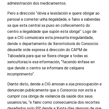
administración dos medicamentos.
Pero a dirección “obvia a lexislación e quere obrigar ao
persoal a cometer unha ilegalidade; e faino a sabendas
xa que esta central xa puxo en coñecemento do
centro a ilegalidade que supón esta obriga”. Logo de
que a CIG comunicara esta presunta irregularidade,
dende o departamento de Xerontoloxía do Consorcio
déuselle orde expresa á dirección do CAPM de
Taboadela para que se fixera chegar a todas as
xericultoras/e esa información, “facendo énfase en
que dende o centro se informara de calquera
incumprimento”.
Diante disto, dende a CIG amosan a súa preocupación e
denuncian publicamente que o Consorcio non está a
cumprir coa obriga de vixilancia da saúde dos seus
usuarios/as, “e faino como consecuencia dos recortes
deseñados polo PP dende a Xunta días despois de que