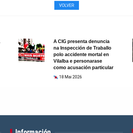
VOLVER
a
A CIG presenta denuncia
na Inspección de Traballo
polo accidente mortal en
Vilalba e personarase
como acusación particular
18 Mai 2026
Información