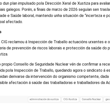
 dun plan impulsado pola Dirección Xeral de Xustiza para avalia
ciais galegos. Porén, a finais de marzo de 2026 seguían sen trasl
de e Saúde laboral, mantendo unha situación de “incerteza e pos
oal afectado.
s
 a CIG reclamou á Inspección de Traballo actuacións urxentes e
eria de prevención de riscos laborais e protección da saúde do 
tiza.
o propio Consello de Seguridade Nuclear vén de confirmar a rec
da pola Inspección de Traballo, quedando agora o sindicato á e
oidan derivarse da intervención do organismo competente, dada 
sible afectación á saúde das traballadoras e traballadores da A
administración de xustiza
CIG-Xustiza
Consello Nuclear
gas