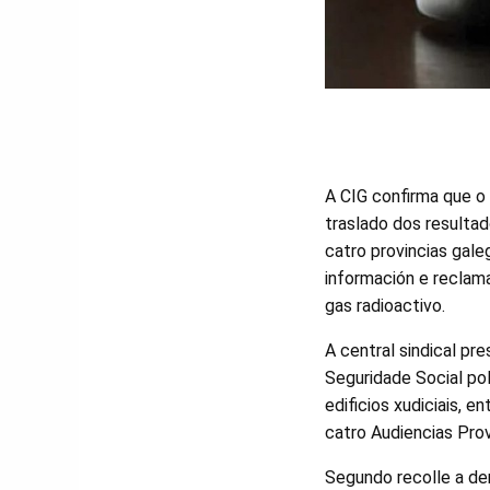
A CIG confirma que o
traslado dos resultad
catro provincias gale
información e reclam
gas radioactivo.
A central sindical p
Seguridade Social po
edificios xudiciais, e
catro Audiencias Provi
Segundo recolle a de