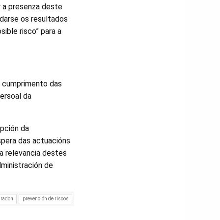
r a presenza deste
adarse os resultados
ible risco” para a
 o cumprimento das
persoal da
epción da
spera das actuacións
a relevancia destes
dministración de
 radon
prevención de riscos