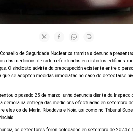
 Consello de Seguridade Nuclear xa tramita a denuncia presenta
os das medicións de radón efectuadas en distintos edificios xud
gas. O sindicato advirte da preocupación existente entre o perso
a que se adopten medidas inmediatas no caso de detectarse niv
resentou o pasado 25 de marzo unha denuncia diante da Inspecció
la demora na entrega das medicións efectuadas en setembro de
ntre eles os de Marín, Ribadavia e Noia, así como no Tribunal Supe
nciais.
nuncia, os detectores foron colocados en setembro de 2024 e f