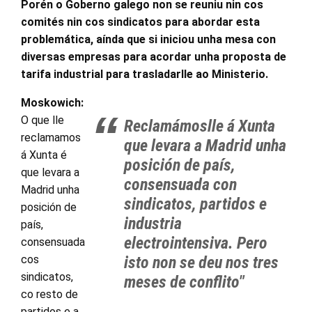
Porén o Goberno galego non se reuniu nin cos
comités nin cos sindicatos para abordar esta
problemática, aínda que si iniciou unha mesa con
diversas empresas para acordar unha proposta de
tarifa industrial para trasladarlle ao Ministerio.
Moskowich:
O que lle
Reclamámoslle á Xunta
reclamamos
que levara a Madrid unha
á Xunta é
posición de país,
que levara a
consensuada con
Madrid unha
sindicatos, partidos e
posición de
industria
país,
electrointensiva. Pero
consensuada
cos
isto non se deu nos tres
sindicatos,
meses de conflito"
co resto de
partidos e a