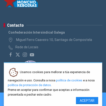
Contacto
Confederación Intersindical Galega
Miguel Ferro Caaveiro 10, Santiago de Compostela
Rede de Locais
Usamos cookies para mellorar a túa experiencia de
navegación e uso. Consulta a nosa
política de cookies
e a nosa
política de protección de datos
.
Preme en aceptar para confirmar que aceptas a información
presentada e pechar este cadro.
2026 CIG. Confederación Intersindical Galega - Miguel Ferro
ACEPTAR
Caaveiro 10, Santiago de Compostela