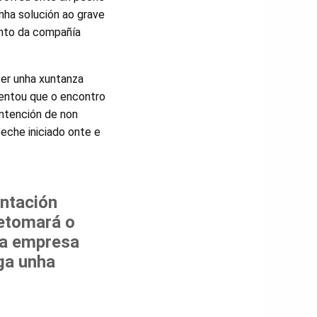
unha solución ao grave
tento da compañía
ter unha xuntanza
tentou que o encontro
intención de non
eche iniciado onte e
ntación
retomará o
 a empresa
ga unha