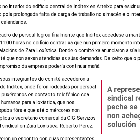
no interior do edificio central de Inditex en Arteixo para esixir 
to pola prolongada falta de carga de traballo no almacén e o in
 calendarios.
cadro de persoal logrou finalmente que Inditex accedese a man
11:00 horas no edificio central, xa que nun primeiro momento in
alacións de Zara Loxística. Dende o comité xa anunciaron a súa 
 até que non sexan atendidas as súas demandas. De xeito que o p
ompromiso da empresa podería continuar mañá.
rsoas integrantes do comité accederon á
 de Inditex, onde foron rodeadas por persoal
A represe
n puxéronnos en contacto telefónico coa
sindical 
 humanos para a loxística, que nos
peche se
paba fóra e que até o mércores non
non ache
xplica o secretario comarcal da CIG-Servizos
solución
 sindical en Zara Loxística, Roberto Pérez.
veron un encontro con dúas representantes