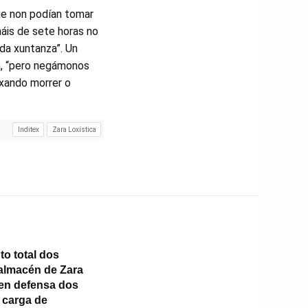
ue non podían tomar
máis de sete horas no
da xuntanza”. Un
ca, “pero negámonos
ixando morrer o
Inditex
Zara Loxística
o total dos
almacén de Zara
 en defensa dos
e carga de