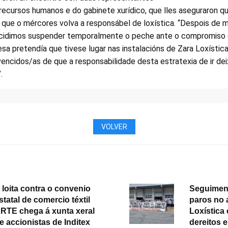
ecursos humanos e do gabinete xurídico, que lles aseguraron q
 que o mércores volva a responsábel de loxística. “Despois de 
 decidimos suspender temporalmente o peche ante o compromiso 
sa pretendía que tivese lugar nas instalacións de Zara Loxísti
ncidos/as de que a responsabilidade desta estratexia de ir de
.
VOLVER
 loita contra o convenio
Seguiment
statal de comercio téxtil
paros no 
RTE chega á xunta xeral
Loxística
e accionistas de Inditex
dereitos 