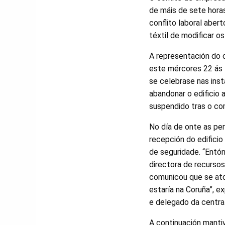
de máis de sete horas 
conflito laboral aber
téxtil de modificar os
A representación do 
este mércores 22 ás 
se celebrase nas inst
abandonar o edificio
suspendido tras o c
No día de onte as pe
recepción do edificio
de seguridade. “Entó
directora de recursos
comunicou que se ato
estaría na Coruña”, e
e delegado da central
A continuación manti