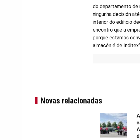
do departamento de r
ningunha decisión até
interior do edificio
encontro que a empre
porque estamos conve
almacén é de Inditex”
Novas relacionadas
A
e
A
d