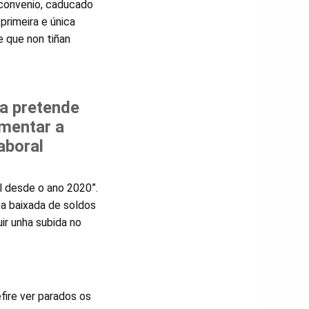
o convenio, caducado
primeira e única
e que non tiñan
a pretende
mentar a
aboral
al desde o ano 2020”.
 a baixada de soldos
ir unha subida no
fire ver parados os