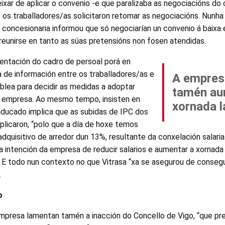
deixar de aplicar o convenio -e que paralizaba as negociacións d
 os traballadores/as solicitaron retomar as negociacións. Nunha 
a concesionaria informou que só negociarían un convenio á baixa 
 reunirse en tanto as súas pretensións non fosen atendidas.
sentación do cadro de persoal porá en
de información entre os traballadores/as e
A empres
lea para decidir as medidas a adoptar
tamén au
a empresa. Ao mesmo tempo, insisten en
xornada l
aducado implica que as subidas de IPC dos
plicaron, “polo que a día de hoxe temos
dquisitivo de arredor dun 13%, resultante da conxelación salari
 a intención da empresa de reducir salarios e aumentar a xornada
 E todo nun contexto no que Vitrasa “xa se asegurou de consegu
.
o
presa lamentan tamén a inacción do Concello de Vigo, “que pre