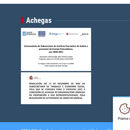
Achegas
Preme 