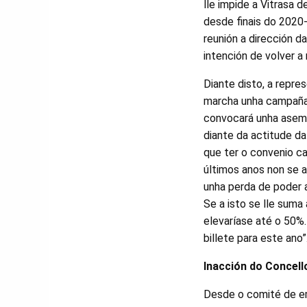
lle impide a Vitrasa 
desde finais do 2020-
reunión a dirección d
intención de volver a
Diante disto, a repre
marcha unha campaña 
convocará unha asemb
diante da actitude d
que ter o convenio c
últimos anos non se a
unha perda de poder a
Se a isto se lle suma
elevaríase até o 50%.
billete para este ano”
Inacción do Concell
Desde o comité de em