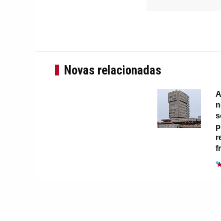
Novas relacionadas
A
n
s
p
r
f