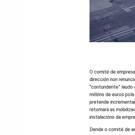
O comité de empresa 
dirección non renuncia
“contundente” laudo a
millóns de euros pol
pretende incrementar 
retomará as mobiliza
instalacións da empre
Dende o comité de emp