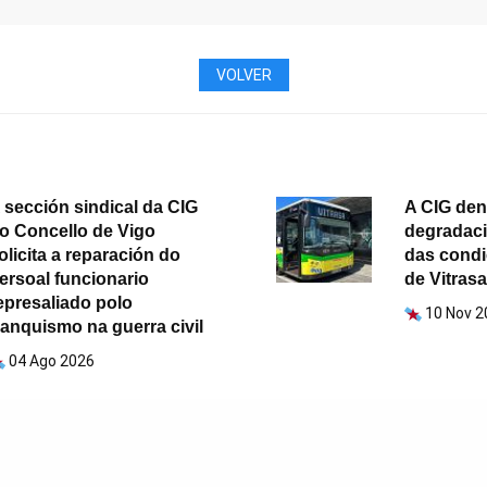
VOLVER
 sección sindical da CIG
A CIG den
o Concello de Vigo
degradaci
olicita a reparación do
das condi
ersoal funcionario
de Vitrasa
epresaliado polo
10 Nov 2
ranquismo na guerra civil
04 Ago 2026