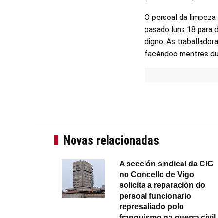
O persoal da limpeza 
pasado luns 18 para 
digno. As traballador
facéndoo mentres dure
Novas relacionadas
A sección sindical da CIG
no Concello de Vigo
solicita a reparación do
persoal funcionario
represaliado polo
franquismo na guerra civil