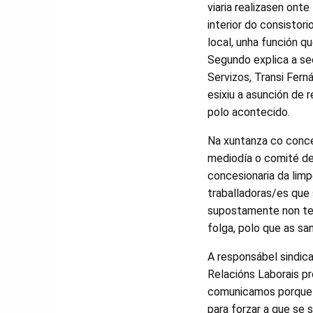
viaria realizasen ont
interior do consistor
local, unha función q
Segundo explica a sec
Servizos, Transi Fern
esixiu a asunción de 
polo acontecido.
Na xuntanza co conce
mediodía o comité de
concesionaria da lim
traballadoras/es que
supostamente non ter
folga, polo que as sa
A responsábel sindic
Relacións Laborais pr
comunicamos porque e
para forzar a que se 