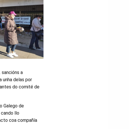
 sancións a
a unha delas por
rantes do comité de
lo Galego de
 cando llo
tacto coa compañía