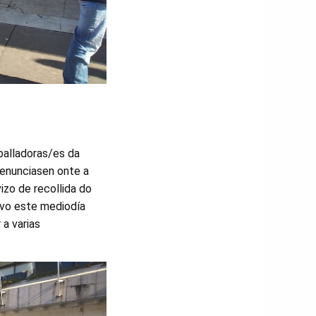
balladoras/es da
denunciasen onte a
izo de recollida do
ivo este mediodía
a varias