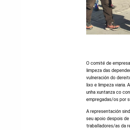
O comité de empresa d
limpeza das dependen
vulneración do dereit
lixo e limpeza viari
unha xuntanza co con
empregadas/os por su
A representación sind
seu apoio despois de
traballadores/as da re