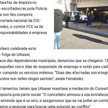
e tarefas de limpeza no
io escoltados/as pola Policía
ue non lles compete.
retaria nacional da CIG-
ández, o comité FCC xa lle
responsabilidades á empresa
lleiro celebrada este
 folga de Urbaser,
peza das dependencias municipais, denunciou que xa chegaron 12
 supoñen cinco días de suspensión de emprego e soldo para cad
 cumprido os servizos mínimos. “Dúas das afectadas son integ
ncións non teñen ningún sentido”, sinala Fernández.
al lamentou tamén que Urbaser rexeitase a mediación do Consel
oposta pola parte social. “O concelleiro amosou a súa estrañeza
ntende que é un erro, e asegurounos que se vai poñer en con
sente a negociar para buscar unha solución ao conflito”.