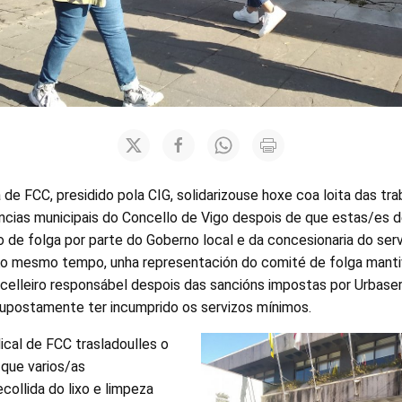
e FCC, presidido pola CIG, solidarizouse hoxe coa loita das tra
cias municipais do Concello de Vigo despois de que estas/es 
o de folga por parte do Goberno local e da concesionaria do serv
a. Ao mesmo tempo, unha representación do comité de folga mant
celleiro responsábel despois das sancións impostas por Urbaser 
postamente ter incumprido os servizos mínimos.
ical de FCC trasladoulles o
 que varios/as
collida do lixo e limpeza