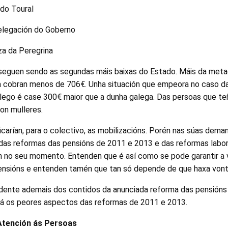
 do Toural
delegación do Goberno
za da Peregrina
seguen sendo as segundas máis baixas do Estado. Máis da met
za cobran menos de 706€. Unha situación que empeora no caso d
lego é case 300€ maior que a dunha galega. Das persoas que te
on mulleres.
icarían, para o colectivo, as mobilizacións. Porén nas súas deman
 das reformas das pensións de 2011 e 2013 e das reformas labo
no seu momento. Entenden que é así como se pode garantir a v
ensións e entenden tamén que tan só depende de que haxa vonta
dente ademais dos contidos da anunciada reforma das pensións
ará os peores aspectos das reformas de 2011 e 2013.
Atención ás Persoas