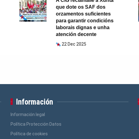
A CIG reclámalle á Xunta
que dote os SAF dos
orzamentos suficientes
para garantir condicións
laborais dignas e unha
atención decente
22 Dec 2025
Información
Información legal
Política Protección Datos
Política de cookies