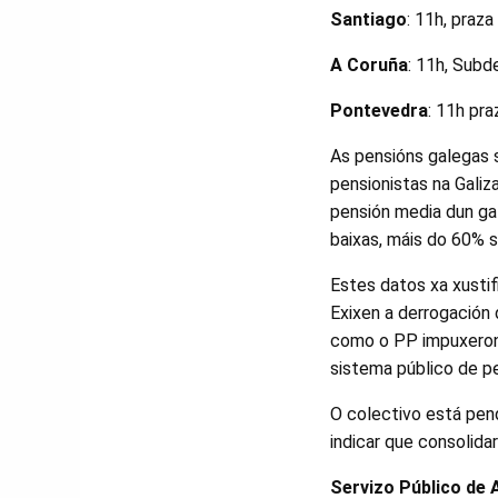
Santiago
: 11h, praza
A Coruña
: 11h, Sub
Pontevedra
: 11h pra
As pensións galegas 
pensionistas na Gali
pensión media dun ga
baixas, máis do 60% s
Estes datos xa xustif
Exixen a derrogación
como o PP impuxeron 
sistema público de p
O colectivo está pen
indicar que consolid
Servizo Público de 