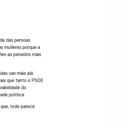
ade das persoas
as mulleres porque a
ñen as pensións máis
das van máis alá.
rais que tanto o PSOE
iabilidade do
de política.
 que, todo parece