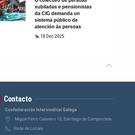
O colectivo de persoas
xubiladas e pensionistas
da CIG demanda un
sistema público de
atención ás persoas
18 Dec 2025
Contacto
Confederación Intersindical Galega
Miguel Ferro Caaveiro 10, Santiago de Compostela
Rede de Locais