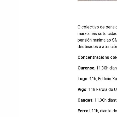
O colectivo de pensio
marzo, nas sete cida
pensión mínima ao SM
destinados á atenció
Concentracións cole
Ourense
: 11.30h dia
Lugo
: 11h, Edificio X
Vigo
: 11h Farola de U
Cangas
: 11.30h dian
Ferrol
: 11h, diante d