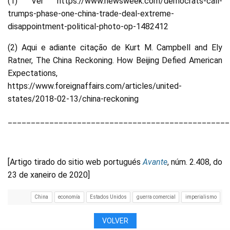
(1) Ver https://www.newsweek.com/democrats-call-
trumps-phase-one-china-trade-deal-extreme-
disappointment-political-photo-op-1482412
(2) Aqui e adiante citação de Kurt M. Campbell and Ely
Ratner, The China Reckoning. How Beijing Defied American
Expectations,
https://www.foreignaffairs.com/articles/united-
states/2018-02-13/china-reckoning
________________________________________________
[Artigo tirado do sitio web portugués
Avante
, núm. 2.408, do
23 de xaneiro de 2020]
China
economía
Estados Unidos
guerra comercial
imperialismo
VOLVER