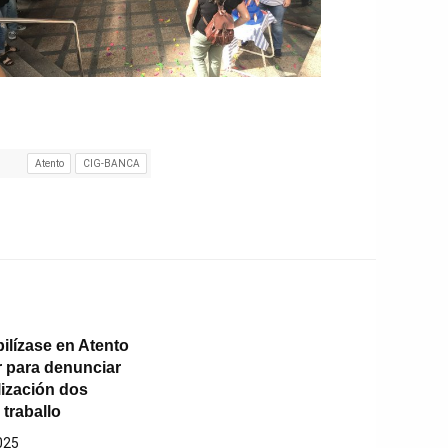
Atento
CIG-BANCA
ilízase en Atento
r para denunciar
lización dos
traballo
025