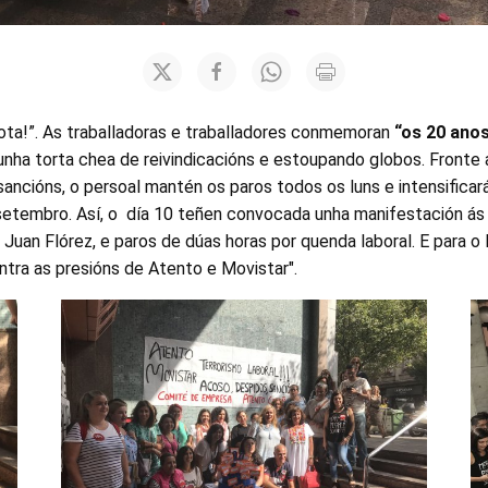
lota!”. As traballadoras e traballadores conmemoran
“os 20 anos
nha torta chea de reivindicacións e estoupando globos. Fronte 
ncións, o persoal mantén os paros todos os luns e intensificará
etembro. Así, o día 10 teñen convocada unha manifestación ás
 Juan Flórez, e paros de dúas horas por quenda laboral. E para o
ntra as presións de Atento e Movistar".