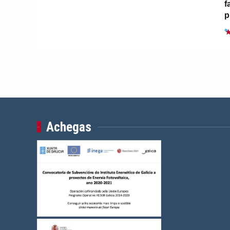
f
p
Achegas