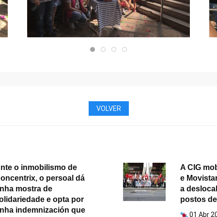
VOLVER
nte o inmobilismo de
A CIG mob
oncentrix, o persoal dá
e Movista
nha mostra de
a desloca
olidariedade e opta por
postos de 
nha indemnización que
01 Abr 2