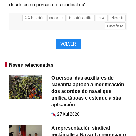
desde as empresas e os sindicatos".
CIG-Industria
estaleiros
industria auxiliar
naval
Navantia
ría de Ferrol
VOLVER
Novas relacionadas
O persoal das auxiliares de
Navantia aproba a modificación
dos acordos do naval que
unifica táboas e estende a súa
aplicación
27 Xul 2026
A representación sindical
reclámalle a Navantia negociar o