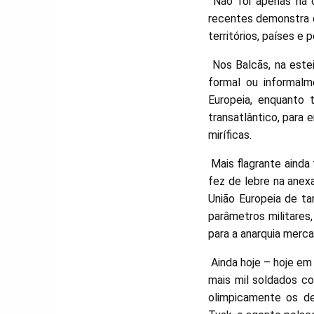
Não foi apenas na or
recentes demonstra 
territórios, países e 
Nos Balcãs, na esteir
formal ou informalm
Europeia, enquanto 
transatlântico, para 
miríficas.
Mais flagrante ainda 
fez de lebre na anex
União Europeia de ta
parâmetros militares
para a anarquia merc
Ainda hoje – hoje em
mais mil soldados c
olimpicamente os de