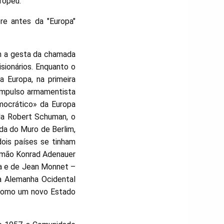
ropeu.
re antes da "Europa"
m a gesta da chamada
sionários. Enquanto o
 Europa, na primeira
impulso armamentista
emocrático» da Europa
nda Robert Schuman, o
da do Muro de Berlim,
dois países se tinham
lemão Konrad Adenauer
nça e de Jean Monnet –
a Alemanha Ocidental
 como um novo Estado