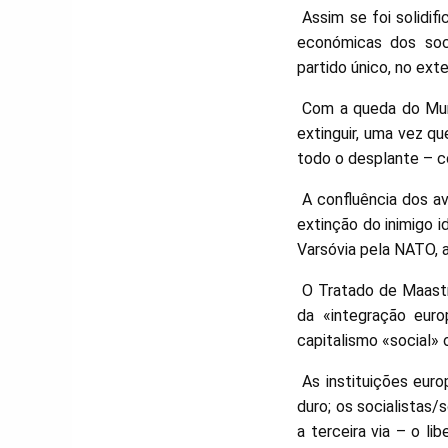
Assim se foi solidif
económicas dos soci
partido único, no ext
Com a queda do Muro
extinguir, uma vez q
todo o desplante – c
A confluência dos av
extinção do inimigo 
Varsóvia pela NATO, 
O Tratado de Maastri
da «integração euro
capitalismo «social»
As instituições euro
duro; os socialista
a terceira via – o l