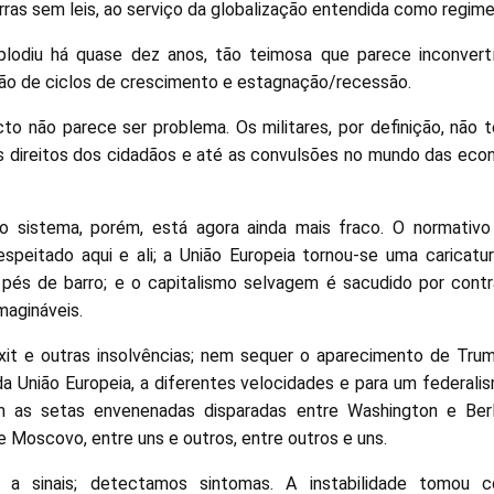
as sem leis, ao serviço da globalização entendida como regime 
lodiu há quase dez anos, tão teimosa que parece inconvert
são de ciclos de crescimento e estagnação/recessão.
to não parece ser problema. Os militares, por definição, não
 direitos dos cidadãos e até as convulsões no mundo das econ
 sistema, porém, está agora ainda mais fraco. O normativo
speitado aqui e ali; a União Europeia tornou-se uma caricatu
és de barro; e o capitalismo selvagem é sacudido por contr
magináveis.
it e outras insolvências; nem sequer o aparecimento de Trum
da União Europeia, a diferentes velocidades e para um federali
 as setas envenenadas disparadas entre Washington e Berl
 e Moscovo, entre uns e outros, entre outros e uns.
a sinais; detectamos sintomas. A instabilidade tomou c