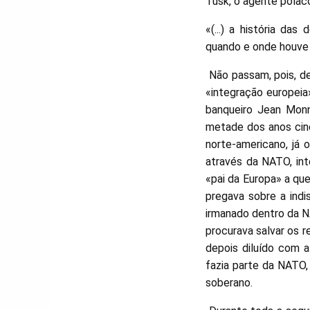
Tusk, o agente polac
«(...) a história d
quando e onde houve m
Não passam, pois, d
«integração europeia
banqueiro Jean Monn
metade dos anos cin
norte-americano, já 
através da NATO, int
«pai da Europa» a qu
pregava sobre a indi
irmanado dentro da N
procurava salvar os r
depois diluído com 
fazia parte da NATO
soberano.