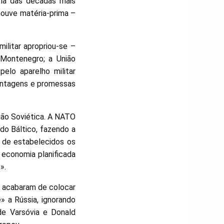
ória das décadas mais
ouve matéria-prima –
militar apropriou-se –
 Montenegro; a União
elo aparelho militar
chantagens e promessas
nião Soviética. A NATO
do Báltico, fazendo a
s de estabelecidos os
 economia planificada
».
s acabaram de colocar
 a Rússia, ignorando
de Varsóvia e Donald