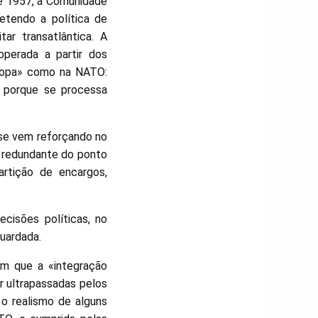
e 1957, a Comunidade
tendo a política de
ar transatlântica. A
operada a partir dos
uropa» como na NATO:
o porque se processa
 se vem reforçando no
 redundante do ponto
artição de encargos,
cisões políticas, no
guardada.
em que a «integração
er ultrapassadas pelos
o realismo de alguns