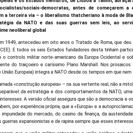
opeias e os Estados membros, de Lisboa a Tallinn, abraça
ocialistas/sociais-democratas, antes de começarem a 
a terceira via – o liberalismo thatcheriano à moda de Bla
atégia da NATO e das suas guerras sem leis, ao servi
me neoliberal global
em 1949, antecedeu em oito anos o Tratado de Roma, que deu
CEE). E todos os seis Estados fundadores desta tinham parti
ob o controlo militar norte-americano da Europa Ocidental e 
ente do traiçoeiro e caríssimo Plano Marshall. Nos prosaicos
je União Europeia) integra a NATO desde os tempos em que nem 
amada «construção europeia» – na sua vertente real, não a mito
nseparável da estratégia e dos comportamentos da NATO, uma
teresses. A versão oficial assegura que são a democracia e os
bem, por experiência própria, que a «Europa» e a autoproclamad
 impunidade do mercado, do casino da finança, da austeridade
as guerras expansionistas e de rapina sempre que esses interes