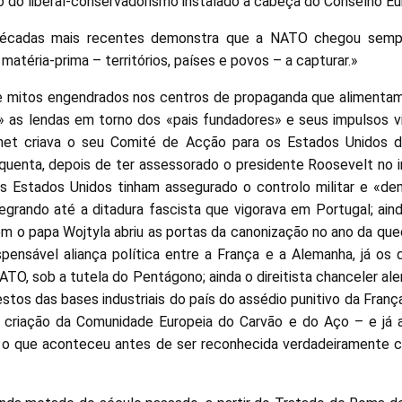
o do liberal-conservadorismo instalado à cabeça do Conselho Eu
as décadas mais recentes demonstra que a NATO chegou semp
atéria-prima – territórios, países e povos – a capturar.»
e mitos engendrados nos centros de propaganda que alimenta
» as lendas em torno dos «pais fundadores» e seus impulsos vi
et criava o seu Comité de Acção para os Estados Unidos da
quenta, depois de ter assessorado o presidente Roosevelt no 
os Estados Unidos tinham assegurado o controlo militar e «d
egrando até a ditadura fascista que vigorava em Portugal; ai
em o papa Wojtyla abriu as portas da canonização no ano da que
spensável aliança política entre a França e a Alemanha, já os 
ATO, sob a tutela do Pentágono; ainda o direitista chanceler a
estos das bases industriais do país do assédio punitivo da Fra
a criação da Comunidade Europeia do Carvão e do Aço – e já 
, o que aconteceu antes de ser reconhecida verdadeiramente