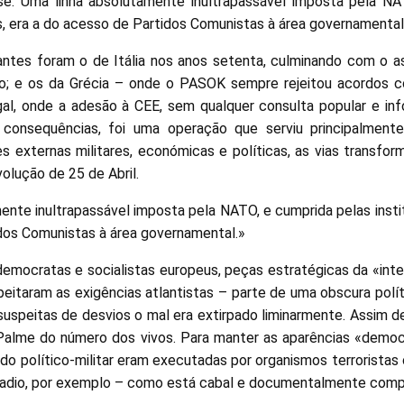
asse. Uma linha absolutamente inultrapassável imposta pela N
s, era a do acesso de Partidos Comunistas à área governamental
ntes foram o de Itália nos anos setenta, culminando com o as
; e os da Grécia – onde o PASOK sempre rejeitou acordos c
al, onde a adesão à CEE, sem qualquer consulta popular e in
consequências, foi uma operação que serviu principalmente p
s externas militares, económicas e políticas, as vias transfo
olução de 25 de Abril.
ente inultrapassável imposta pela NATO, e cumprida pelas instit
dos Comunistas à área governamental.»
democratas e socialistas europeus, peças estratégicas da «int
eitaram as exigências atlantistas – parte de uma obscura polít
uspeitas de desvios o mal era extirpado liminarmente. Assim d
Palme do número dos vivos. Para manter as aparências «democ
 político-militar eram executadas por organismos terroristas
Gladio, por exemplo – como está cabal e documentalmente comp