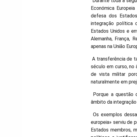
Durante toda a segu
Económica Europeia
defesa dos Estados 
integração política
Estados Unidos e en
Alemanha, França, R
apenas na União Europ
A transferência de t
século em curso, no
de vista militar po
naturalmente em prej
Porque a questão de
âmbito da integração 
Os exemplos dessa r
europeia» serviu de p
Estados membros, me