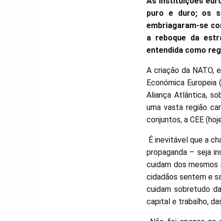
As instituições eur
puro e duro; os s
embriagaram-se com 
a reboque da estr
entendida como regi
A criação da NATO, 
Económica Europeia (
Aliança Atlântica, s
uma vasta região car
conjuntos, a CEE (ho
É inevitável que a ch
propaganda – seja i
cuidam dos mesmos in
cidadãos sentem e sa
cuidam sobretudo da
capital e trabalho, d