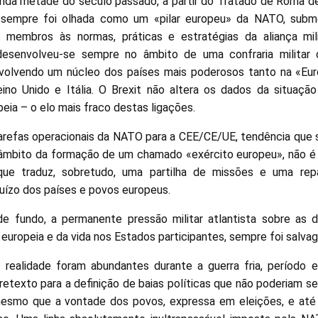
nda metade do século passado, a partir do Tratado de Roma d
 sempre foi olhada como um «pilar europeu» da NATO, subme
membros às normas, práticas e estratégias da aliança milit
 desenvolveu-se sempre no âmbito de uma confraria militar 
volvendo um núcleo dos países mais poderosos tanto na «E
eino Unido e Itália. O Brexit não altera os dados da situaçã
eia – o elo mais fraco destas ligações.
arefas operacionais da NATO para a CEE/CE/UE, tendência que
 âmbito da formação de um chamado «exército europeu», não é
rque traduz, sobretudo, uma partilha de missões e uma rep
uízo dos países e povos europeus.
 fundo, a permanente pressão militar atlantista sobre as de
europeia e da vida nos Estados participantes, sempre foi salva
ealidade foram abundantes durante a guerra fria, período 
retexto para a definição de baias políticas que não poderiam s
smo que a vontade dos povos, expressa em eleições, e até 