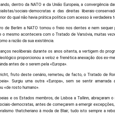
icando, dentro da NATO e da União Europeia, a convergência das 
alistas/sociais-democratas e das direitas liberais-conserv
erior do qual não havia prática política com acesso à verdadeira
 de Berlim a NATO tomou o freio nos dentes e nem sequer 
ue o mesmo acontecera com o Tratado de Varsóvia, muitas vez
omo a razão da sua existência.
anços neoliberais durante os anos oitenta, a vertigem do prog
ideológico proporcionou a veloz e frenética anexação dos ex-
ainda antes de o serem pela «Europa».
cht, fruto deste cenário, remeteu, de facto, o Tratado de Ro
peia». Surgiu uma outra «Europa», sem se sentir amarrada 
 ou «de rosto humano».
peias e os Estados membros, de Lisboa a Tallinn, abraçaram o 
s/sociais-democratas, antes de começarem a emergir excepções
iberalismo thatcheriano à moda de Blair; tudo isto sempre a reb