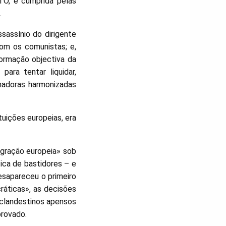
ATO, e cumprida pelas
.
sassínio do dirigente
om os comunistas; e,
formação objectiva da
ara tentar liquidar,
rmadoras harmonizadas
uições europeias, era
egração europeia» sob
ica de bastidores – e
esapareceu o primeiro
ráticas», as decisões
 clandestinos apensos
rovado.