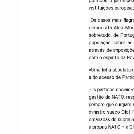
políticos o justific
instituições europeia
Os casos mais flagra
democrata Aldo Moro
sobretudo, de Portug
população sobre as 
através de imposiçõe
com o espírito da Rev
«Uma linha absolutam
a do acesso de Parti
Os partidos sociais-
gestão da NATO, resp
sempre que surgiam s
ministro sueco Olof 
emanadas do submundo
à própria NATO – a 