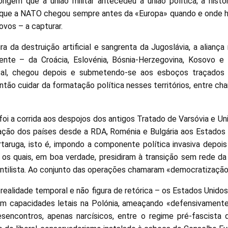
igem que a união militar antecedeu a união política; a hist
que a NATO chegou sempre antes da «Europa» quando e onde h
povos – a capturar.
a da destruição artificial e sangrenta da Jugoslávia, a aliança 
ente – da Croácia, Eslovénia, Bósnia-Herzegovina, Kosovo e
tal, chegou depois e submetendo-se aos esboços traçados p
então cuidar da formatação política nesses territórios, entre 
foi a corrida aos despojos dos antigos Tratado de Varsóvia e U
ação dos países desde a RDA, Roménia e Bulgária aos Estados 
rtaruga, isto é, impondo a componente política invasiva depoi
, os quais, em boa verdade, presidiram à transição sem rede da
antilista. Ao conjunto das operações chamaram «democratização
 realidade temporal e não figura de retórica – os Estados Unido
om capacidades letais na Polónia, ameaçando «defensivamente»
sencontros, apenas narcísicos, entre o regime pré-fascista 