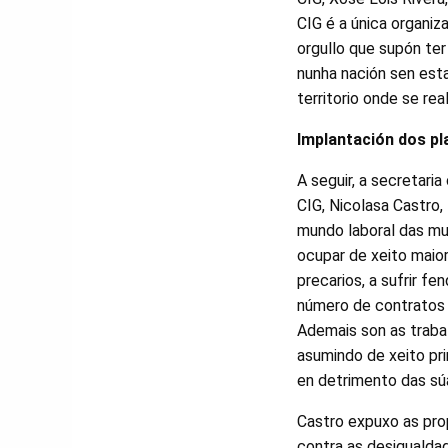
CIG é a única organi
orgullo que supón ter
nunha nación sen esta
territorio onde se re
Implantación dos pl
A seguir, a secretari
CIG, Nicolasa Castro, 
mundo laboral das mul
ocupar de xeito maior
precarios, a sufrir fen
número de contratos 
Ademais son as traba
asumindo de xeito pri
en detrimento das súa
Castro expuxo as prop
contra as desigualdad