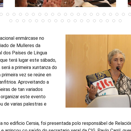
nacional enmárcase no
iado de Mulleres da
l dos Países de Língua
ue terá lugar este sábado,
 será a primeira xuntanza do
a primeira vez se reúne en
nfitrioa. Aproveitando a
iras de tan variados
u organizar este evento
u de varias palestras e
da no edificio Cersia, foi presentada polo responsábel de Relació
 e arrincou co saúdo do secretario xeral da CIG, Paulo Carril, qu