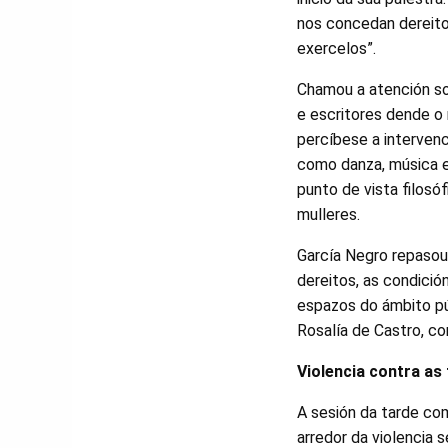
nos concedan dereito
exercelos”.
Chamou a atención so
e escritores dende o
percíbese a interven
como danza, música e 
punto de vista filosó
mulleres.
García Negro repasou
dereitos, as condició
espazos do ámbito pú
Rosalía de Castro, c
Violencia contra as
A sesión da tarde co
arredor da violencia 