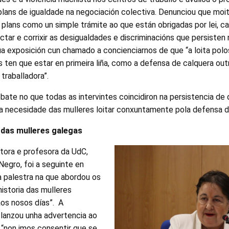
lans de igualdade na negociación colectiva. Denunciou que mo
plans como un simple trámite ao que están obrigadas por lei, c
tar e corrixir as desigualdades e discriminacións que persisten
súa exposición cun chamado a concienciarnos de que “a loita polo
s ten que estar en primeira liña, como a defensa de calquera ou
traballadora”.
ebate no que todas as intervintes coincidiron na persistencia de
a necesidade das mulleres loitar conxuntamente pola defensa d
a das mulleres galegas
ritora e profesora da UdC,
Negro, foi a seguinte en
a palestra na que abordou os
historia das mulleres
aos nosos días”. A
 lanzou unha advertencia ao
: “non imos consentir que se