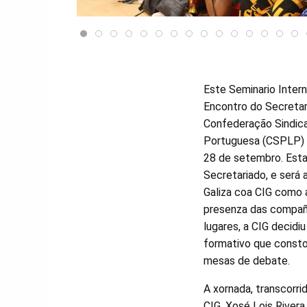
Este Seminario Inter
Encontro do Secretar
Confederação Sindica
Portuguesa (CSPLP) q
28 de setembro. Esta
Secretariado, e será 
Galiza coa CIG como a
presenza das compañe
lugares, a CIG decidi
formativo que consto
mesas de debate.
A xornada, transcorri
CIG, Xosé Lois Rivera,