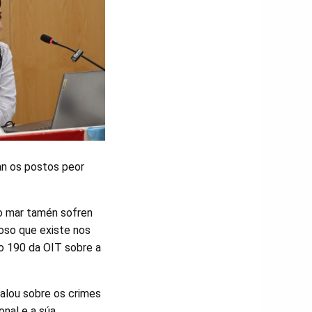
an os postos peor
no mar tamén sofren
coso que existe nos
io 190 da OIT sobre a
falou sobre os crimes
onal e a súa