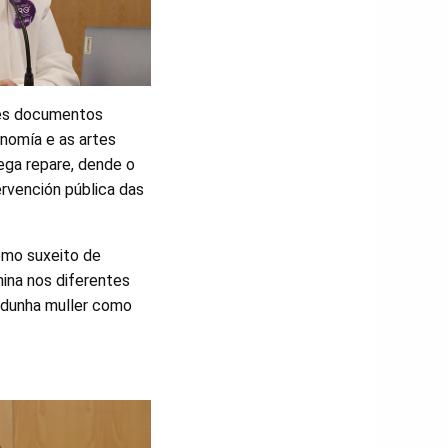
stes documentos
onomía e as artes
lega repare, dende o
ervención pública das
omo suxeito de
nina nos diferentes
 dunha muller como