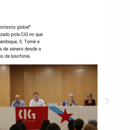
ontexto global"
izado pola CIG no que
ozambique, S. Tomé e
es de xénero desde a
es da lusofonía.