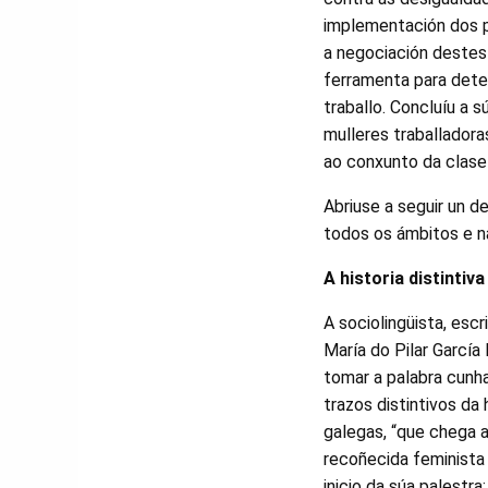
implementación dos p
a negociación destes 
ferramenta para detec
traballo. Concluíu a 
mulleres traballadora
ao conxunto da clase 
Abriuse a seguir un d
todos os ámbitos e n
A historia distintiv
A sociolingüista, esc
María do Pilar García 
tomar a palabra cunh
trazos distintivos da 
galegas, “que chega 
recoñecida feminista
inicio da súa palestra