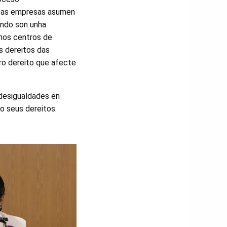
itas empresas asumen
ando son unha
 nos centros de
s dereitos das
tro dereito que afecte
 desigualdades en
o seus dereitos.