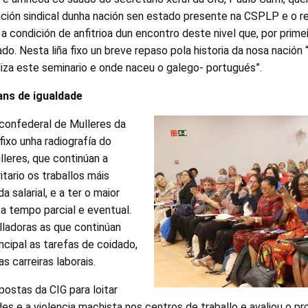
zación sindical dunha nación sen estado presente na CSPLP e o
 a condición de anfitrioa dun encontro deste nivel que, por prime
do. Nesta liña fixo un breve repaso pola historia da nosa nación 
aliza este seminario e onde naceu o galego- portugués”.
ans de igualdade
a confederal de Mulleres da
fixo unha radiografía do
leres, que continúan a
itario os traballos máis
da salarial, e a ter o maior
a tempo parcial e eventual.
lladoras as que continúan
ncipal as tarefas de coidado,
s carreiras laborais.
ostas da CIG para loitar
es e a violencia machista nos centros de traballo e avaliou o p