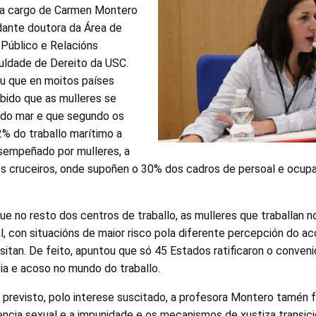
, a cargo de Carmen Montero
udante doutora da Área de
 Público e Relacións
culdade de Dereito da USC.
ou que en moitos países
ibido que as mulleres se
 do mar e que segundo os
2% do traballo marítimo a
esempeñado por mulleres, a
os cruceiros, onde supoñen o 30% dos cadros de persoal e ocup
que no resto dos centros de traballo, as mulleres que traballan 
l, con situacións de maior risco pola diferente percepción do a
sitan. De feito, apuntou que só 45 Estados ratificaron o conven
cia e acoso no mundo do traballo.
 previsto, polo interese suscitado, a profesora Montero tamén 
lencia sexual e a impunidade e os mecanismos de xustiza transici