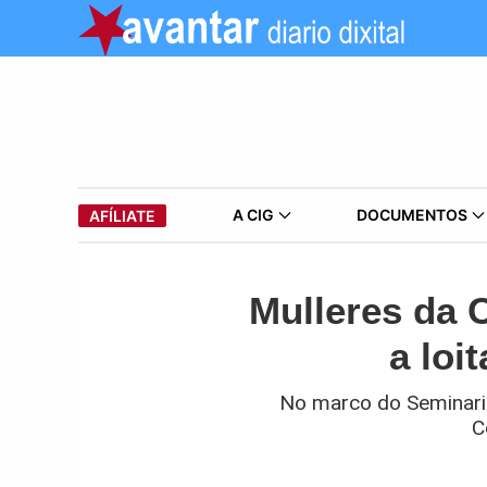
A CIG
DOCUMENTOS
AFÍLIATE
Mulleres da 
a loi
No marco do Seminario
C