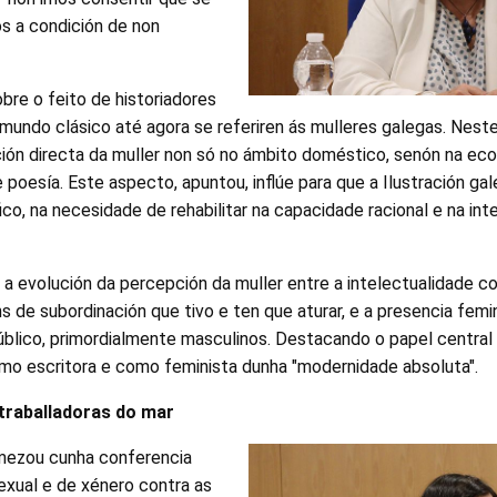
s a condición de non
bre o feito de historiadores
 mundo clásico até agora se referiren ás mulleres galegas. Ne
ción directa da muller non só no ámbito doméstico, senón na ec
poesía. Este aspecto, apuntou, inflúe para que a Ilustración ga
fico, na necesidade de rehabilitar na capacidade racional e na int
 a evolución da percepción da muller entre a intelectualidade c
ns de subordinación que tivo e ten que aturar, e a presencia femi
blico, primordialmente masculinos. Destacando o papel central
omo escritora e como feminista dunha "modernidade absoluta".
 traballadoras do mar
mezou cunha conferencia
sexual e de xénero contra as