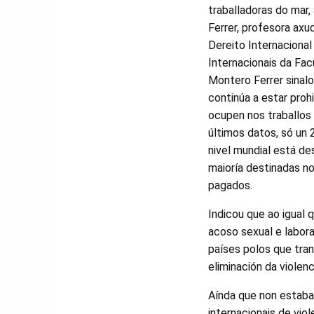
traballadoras do mar
Ferrer, profesora ax
Dereito Internacional
Internacionais da Fa
Montero Ferrer sinal
continúa a estar proh
ocupen nos traballos
últimos datos, só un 
nivel mundial está d
maioría destinadas n
pagados.
Indicou que ao igual 
acoso sexual e labora
países polos que tran
eliminación da violen
Aínda que non estaba
internacionais de vio