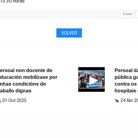
13:30 horas.
Eurest
VOLVER
ersoal non docente de
Persoal d
ducación mobilízase por
pública g
nhas condicións de
contra os
raballo dignas
hospitais
01 Out 2025
24 Abr 2