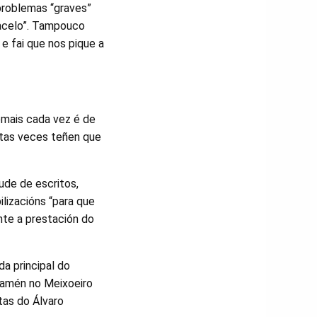
problemas “graves”
acelo”. Tampouco
e fai que nos pique a
emais cada vez é de
itas veces teñen que
de de escritos,
ilizacións “para que
nte a prestación do
da principal do
 tamén no Meixoeiro
tas do Álvaro