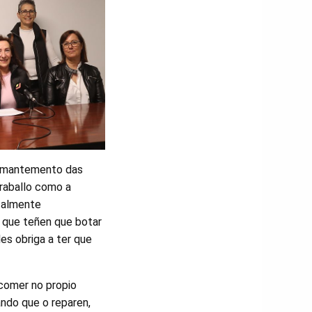
de mantemento das
traballo como a
otalmente
o que teñen que botar
es obriga a ter que
 comer no propio
ndo que o reparen,