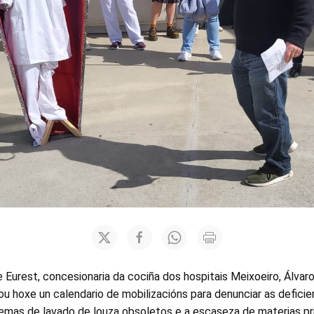
 Eurest, concesionaria da cociña dos hospitais Meixoeiro, Álvar
 hoxe un calendario de mobilizacións para denunciar as deficie
temas de lavado de louza obsoletos e a escaseza de materias pr