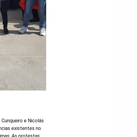
o Cunqueiro e Nicolás
ncias existentes no
imas. As protestas