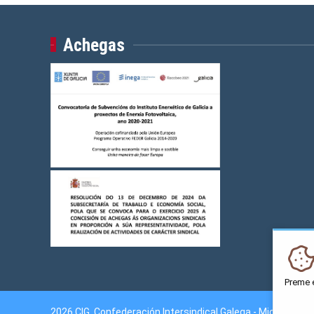
Achegas
Preme 
2026 CIG. Confederación Intersindical Galega - Miguel Fer