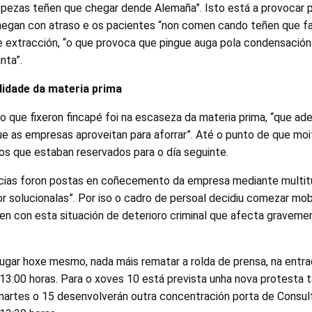
s pezas teñen que chegar dende Alemaña”. Isto está a provocar 
hegan con atraso e os pacientes “non comen cando teñen que f
 extracción, “o que provoca que pingue auga pola condensación 
nta”.
lidade da materia prima
o que fixeron fincapé foi na escaseza da materia prima, “que ad
e as empresas aproveitan para aforrar”. Até o punto de que mo
os que estaban reservados para o día seguinte.
cias foron postas en coñecemento da empresa mediante multitu
or solucionalas”. Por iso o cadro de persoal decidiu comezar mob
en con esta situación de deterioro criminal que afecta graveme
 lugar hoxe mesmo, nada máis rematar a rolda de prensa, na entra
 13:00 horas. Para o xoves 10 está prevista unha nova protesta
martes o 15 desenvolverán outra concentración porta de Consul