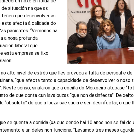
areceron hoxe en rolda de
 de situación na que as
s teñen que desenvolver as
 esta afecta á calidade do
s/as pacientes. “Vémonos na
ca a nosa profunda
uación laboral que
 esta empresa se fixo
alaron.
n no alto nivel de estrés que lles provoca a falta de persoal e 
uinaria, “que afecta tanto a capacidade de desenvolver o noso 
”. Neste senso, sinalaron que a cociña do Meixoeiro atópase “t
unto de que conta cun lavalouzas “que non desinfecta”. De xeit
o “obsoleto” do que a louza sae sucia e sen desinfectar, o que ll
ue se quenta a comida (xa que dende hai 10 anos non se fai de
ntemento e un deles non funciona. “Levamos tres meses agarda