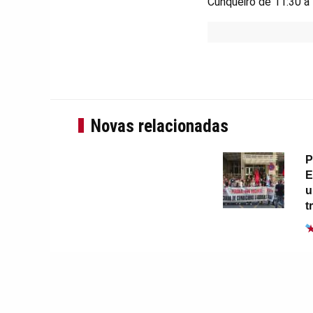
Cunqueiro de 11:30 a 
Novas relacionadas
P
E
u
t