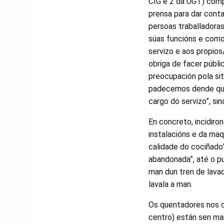
CIG e 2 da UGT) comp
prensa para dar conta
persoas traballadora
súas funcións e como
servizo e aos propio
obriga de facer públi
preocupación pola sit
padecemos dende que
cargo do servizo”, sin
En concreto, incidiro
instalacións e da maq
calidade do cociñado
abandonada”, até o p
man dun tren de lavad
lavala a man.
Os quentadores nos q
centro) están sen ma