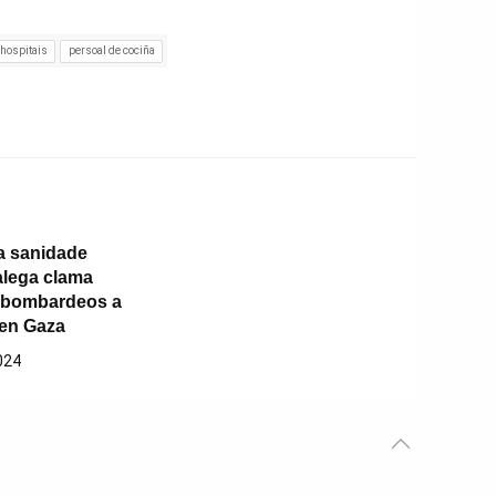
hospitais
persoal de cociña
a sanidade
alega clama
 bombardeos a
 en Gaza
024