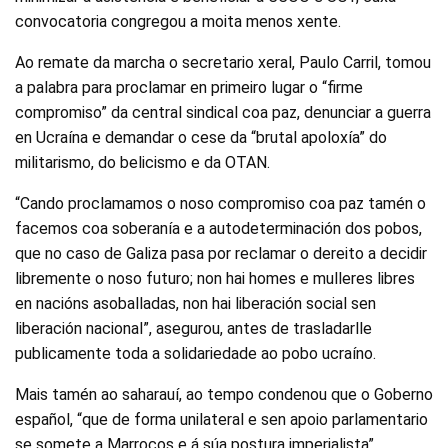
convocatoria congregou a moita menos xente.
Ao remate da marcha o secretario xeral, Paulo Carril, tomou
a palabra para proclamar en primeiro lugar o “firme
compromiso” da central sindical coa paz, denunciar a guerra
en Ucraína e demandar o cese da “brutal apoloxía” do
militarismo, do belicismo e da OTAN.
“Cando proclamamos o noso compromiso coa paz tamén o
facemos coa soberanía e a autodeterminación dos pobos,
que no caso de Galiza pasa por reclamar o dereito a decidir
libremente o noso futuro; non hai homes e mulleres libres
en nacións asoballadas, non hai liberación social sen
liberación nacional”, asegurou, antes de trasladarlle
publicamente toda a solidariedade ao pobo ucraíno.
Mais tamén ao saharauí, ao tempo condenou que o Goberno
español, “que de forma unilateral e sen apoio parlamentario
se somete a Marrocos e á súa postura imperialista”,