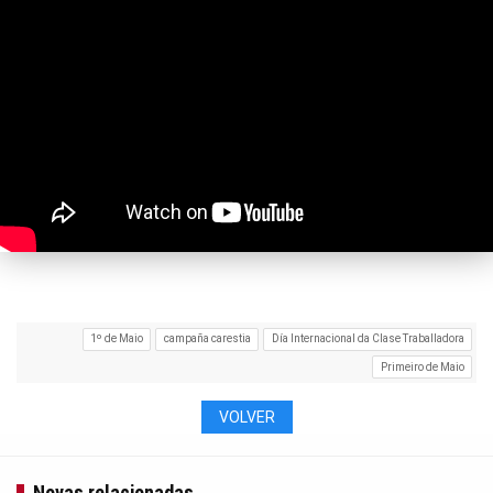
1º de Maio
campaña carestia
Día Internacional da Clase Traballadora
Primeiro de Maio
VOLVER
Novas relacionadas