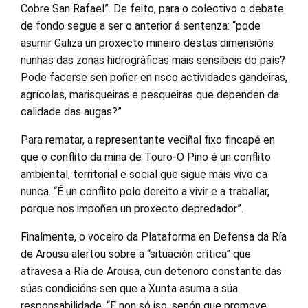
Cobre San Rafael”. De feito, para o colectivo o debate
de fondo segue a ser o anterior á sentenza: “pode
asumir Galiza un proxecto mineiro destas dimensións
nunhas das zonas hidrográficas máis sensíbeis do país?
Pode facerse sen poñer en risco actividades gandeiras,
agrícolas, marisqueiras e pesqueiras que dependen da
calidade das augas?”
Para rematar, a representante veciñal fixo fincapé en
que o conflito da mina de Touro-O Pino é un conflito
ambiental, territorial e social que sigue máis vivo ca
nunca. “É un conflito polo dereito a vivir e a traballar,
porque nos impoñen un proxecto depredador”.
Finalmente, o voceiro da Plataforma en Defensa da Ría
de Arousa alertou sobre a “situación crítica” que
atravesa a Ría de Arousa, cun deterioro constante das
súas condicións sen que a Xunta asuma a súa
responsabilidade. “E non só iso, senón que promove