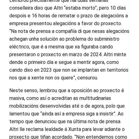
Lembrou precisamente que hai dúas semanas
conselleira dixo que Altri “estaba morto”, pero 10 días
despois e 16 horas de rematar o prazo de alegacións a
empresa presentou alegacións a favor do proxecto.
“Na nota de prensa a compañía di que nesas alegacións
achegan unha solución ao problema do subministro
eléctrico, que é a mesma que xa figuraba cando
presentaron o proxecto en marzo de 2024. Altri minte
dende o primeiro día e segue a mentir agora, como
cando dixo en 2023 que non se implantan en territorios
nos que a xente non os quere”, censurou.
Neste senso, lembrou que a oposición ao proxecto é
masiva, como así o acreditan as multitudinarias
mobilizacións desenvolvidas até o de agora, polo que
lamentou que “aínda así a empresa siga a insistir”. Ao
tempo que denunciou que na última nota de prensa
Altri lle reclama lealdade á Xunta para levar adiante o
proxecto que tiñan acordado. “Non entendemos como