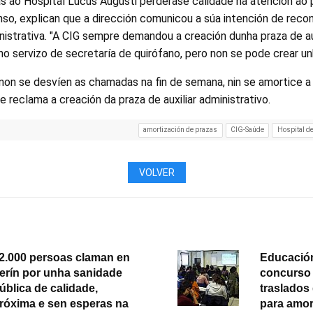
 ao Hospital Lucus Augusti perderase calidade na atención ao pú
so, explican que a dirección comunicou a súa intención de reco
inistrativa. "A CIG sempre demandou a creación dunha praza de aux
 no servizo de secretaría de quirófano, pero non se pode crear un
e non se desvíen as chamadas na fin de semana, nin se amortice a
reclama a creación da praza de auxiliar administrativo.
amortización de prazas
CIG-Saúde
Hospital d
VOLVER
2.000 persoas claman en
Educación
erín por unha sanidade
concurso 
ública de calidade,
traslados
róxima e sen esperas na
para amor