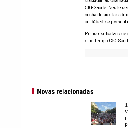
trasladan as chamadas
CIG-Saúde. Neste sen
nunha de auxiliar adm
un déficit de persoal
Por iso, solicitan qu
e ao tempo CIG-Saúde 
Novas relacionadas
1
V
p
p