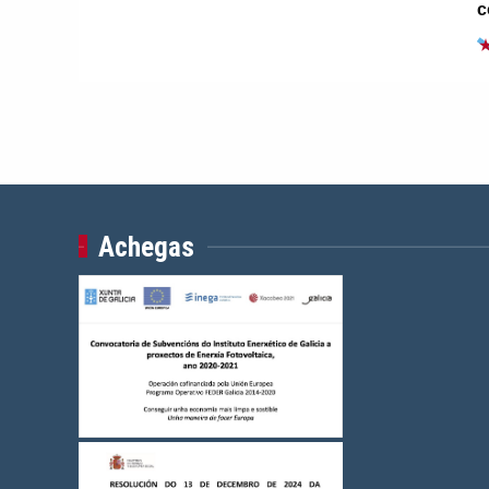
c
Achegas