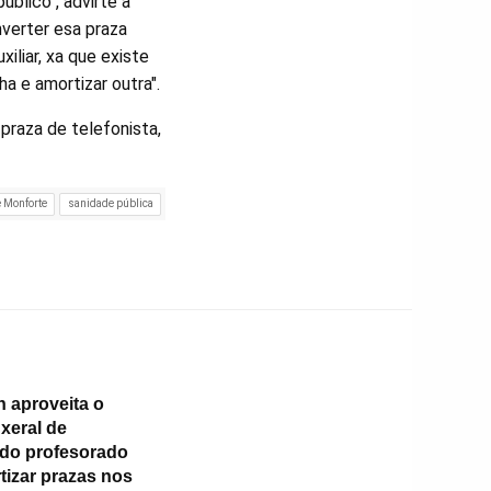
blico", advirte a
nverter esa praza
iliar, xa que existe
ha e amortizar outra".
 praza de telefonista,
e Monforte
sanidade pública
 aproveita o
xeral de
 do profesorado
tizar prazas nos