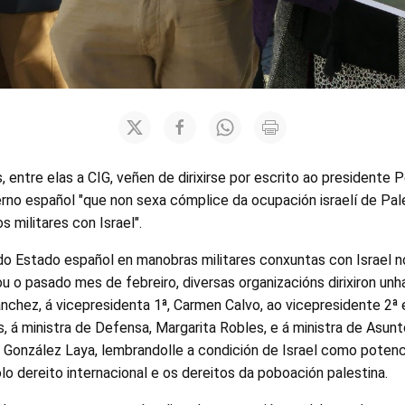
, entre elas a CIG, veñen de dirixirse por escrito ao presidente 
no español "que non sexa cómplice da ocupación israelí de Pale
s militares con Israel".
 do Estado español en manobras militares conxuntas con Israel 
o pasado mes de febreiro, diversas organizacións dirixiron unh
nchez, á vicepresidenta 1ª, Carmen Calvo, ao vicepresidente 2ª 
as, á ministra de Defensa, Margarita Robles, e á ministra de Asunt
 González Laya, lembrandolle a condición de Israel como potenc
o dereito internacional e os dereitos da poboación palestina.