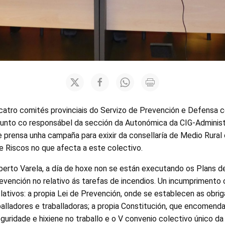
atro comités provinciais do Servizo de Prevención e Defensa c
xunto co responsábel da sección da Autonómica da CIG-Administ
e prensa unha campaña para exixir da consellaría de Medio Rura
e Riscos no que afecta a este colectivo.
erto Varela, a día de hoxe non se están executando os Plans d
evención no relativo ás tarefas de incendios. Un incumprimento 
slativos: a propia Lei de Prevención, onde se establecen as obrig
balladores e traballadoras; a propia Constitución, que encomend
eguridade e hixiene no traballo e o V convenio colectivo único da