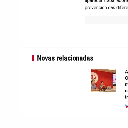
aparecer traballadore
prevención das difer
Novas relacionadas
A
O
m
u
t