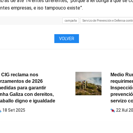
s/as de até 14 entes diferentes, “porque a lei obriga a que se c
entes empresas, e iso tampouco existe”.
campaña
Servizo de Prevención e Defensa cont
VOLVER
 CIG reclama nos
Medio Rur
rzamentos de 2026
requirime
edidas para garantir
Inspecció
nha Galiza con dereitos,
prevenció
raballo digno e igualdade
servizo c
18 Set 2025
22 Xul 2