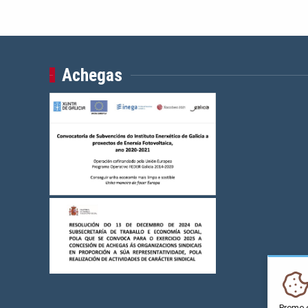
Achegas
Preme 