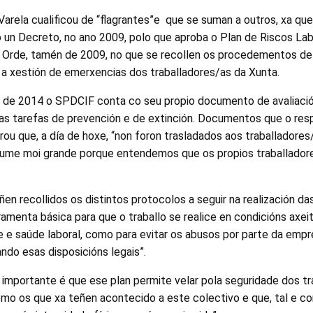
rela cualificou de “flagrantes”e que se suman a outros, xa que
 un Decreto, no ano 2009, polo que aproba o Plan de Riscos Lab
 Orde, tamén de 2009, no que se recollen os procedementos de v
e a xestión de emerxencias dos traballadores/as da Xunta.
s de 2014 o SPDCIF conta co seu propio documento de avaliació
 as tarefas de prevención e de extinción. Documentos que o re
u que, a día de hoxe, “non foron trasladados aos traballadores
dume moi grande porque entendemos que os propios traballador
 recollidos os distintos protocolos a seguir na realización das 
rramenta básica para que o traballo se realice en condicións axei
e e saúde laboral, como para evitar os abusos por parte da empr
ando esas disposicións legais”.
s importante é que ese plan permite velar pola seguridade dos tra
mo os que xa teñen acontecido a este colectivo e que, tal e c