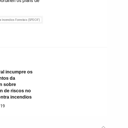
oordinen os plans de
ra Incendios Forestais (SPDCIF)
al incumpre os
ntos da
n sobre
n de riscos no
ontra incendios
019