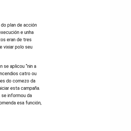
 do plan de acción
 execución e unha
zos eran de tres
 vixiar polo seu
 se aplicou “nin a
Incendios catro ou
ntes do comezo da
niciar esta campaña.
 se informou da
ncomenda esa función,