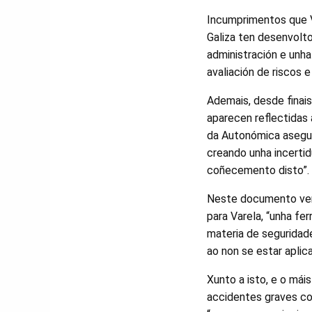
Incumprimentos que Va
Galiza ten desenvolto
administración e unha
avaliación de riscos 
Ademais, desde finai
aparecen reflectidas
da Autonómica aseguro
creando unha incerti
coñecemento disto”.
Neste documento veñen
para Varela, “unha fe
materia de seguridad
ao non se estar aplic
Xunto a isto, e o mái
accidentes graves co