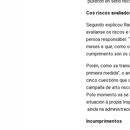
“puxeron en serio risc
Cos riscos avaliado
Segundo explicou Raúl
avalíanse os riscos e
persoa responsábel. “
meses e que, como o n
cumprimento son os xe
Porén, como xa transc
primeira medida”, o a
cinco cuestións que 
campaña de alto risco
Polo momento xa se p
situación á propia In
aínda na administrac
Incumprimentos