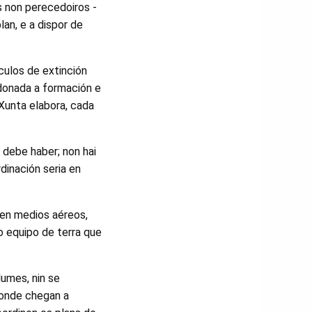
s non perecedoiros -
an, e a dispor de
culos de extinción
donada a formación e
Xunta elabora, cada
debe haber; non hai
dinación seria en
ñen medios aéreos,
o equipo de terra que
umes, nin se
 onde chegan a