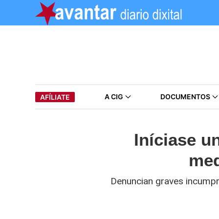
A CIG
DOCUMENTOS
AFÍLIATE
Iníciase u
med
Denuncian graves incumpri