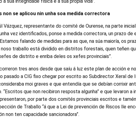
o a súa integridade física e a súa propia vida”.
s non se aplicou nin unha soa medida correctora
 Vázquez, representante do comité de Ourense, na parte inicial
 unha vez identificados, ponse a medida correctora, un prazo de
Estamos falando de medidas para as que, na súa maioría, os pra
oso traballo está dividido en distritos forestais, quen teñen que
fes de distrito e enriba deles os xefes provinciais”.
orreron tres anos desde que saíu á luz este plan de acción e non
no pasado a CIG fixo chegar por escrito ao Subdirector Xeral de 
consideraba moi graves e que entendía que se debían corrixir a
. “Escritos que non recibiron resposta algunha” e que levaron a i
resentaron, por parte dos comités provinciais escritos e tamén
spección de Traballo “á que a Lei de prevención de Riscos lle e
ión non ten capacidade sancionadora”.