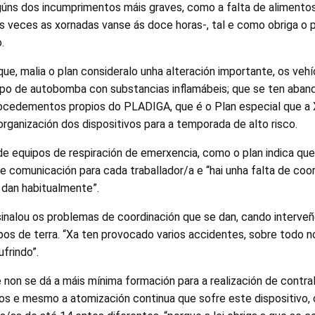
gúns dos incumprimentos máis graves, como a falta de alimento
 veces as xornadas vanse ás doce horas-, tal e como obriga o pl
.
que, malia o plan consideralo unha alteración importante, os vehí
po de autobomba con substancias inflamábeis; que se ten aban
rocedementos propios do PLADIGA, que é o Plan especial que a 
 organización dos dispositivos para a temporada de alto risco.
 equipos de respiración de emerxencia, como o plan indica que 
de comunicación para cada traballador/a e “hai unha falta de coor
 dan habitualmente”.
nalou os problemas de coordinación que se dan, cando interve
pos de terra. “Xa ten provocado varios accidentes, sobre todo n
ufrindo”.
non se dá a máis mínima formación para a realización de contral
s e mesmo a atomización continua que sofre este dispositivo,