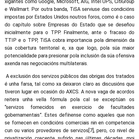
xigantes como Google, Microsoft, AIG, Intel UPS, CitiGroup
e Wallmart. Por outra banda, TiSA serviuse das condicións
impostas por Estados Unidos noutros foros, como é o caso
do capítulo sobre Empresas do Estado que se deseñou
inicialmente para o TPP. Finalmente, ante o fracaso do
TTIP e o TPP, TiSA cobra importancia pola dimensión da
súa cobertura territorial e, xa que logo, pola súa maior
potencialidade para presionar pola inclusión da súa ofensiva
axenda nas negociacións multilaterais.
A exclusión dos servizos públicos das obrigas dos tratados
é unha farsa, tal como xa deixaron claro as discusións que
tiveron lugar en ocasión do AXCS. A nova vaga de acordos
reitera unha vella fórmula pola cal se exceptúan os
“servizos fornecidos en exercicio de facultades
gobernamentais”. Estes defínense como aqueles que non
se fornecen en condicións comerciais nin en competencia
cun ou varios provedores de servizos[7], pero, co nivel de
privatización crecente sufrido nas últimas décadas, moi