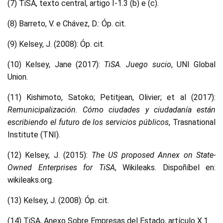
(7) TiSA, texto central, artigo I-1.3 (b) e (c).
(8) Barreto, V. e Chávez, D.: Óp. cit.
(9) Kelsey, J. (2008): Óp. cit.
(10) Kelsey, Jane (2017):
TiSA. Juego sucio
, UNI Global
Union.
(11) Kishimoto, Satoko; Petitjean, Olivier; et al (2017):
Remunicipalización. Cómo ciudades y ciudadanía están
escribiendo el futuro de los servicios públicos
, Trasnational
Institute (TNI).
(12) Kelsey, J. (2015):
The US proposed Annex on State-
Owned Enterprises for TiSA
, Wikileaks. Dispoñíbel en:
wikileaks.org.
(13) Kelsey, J. (2008): Óp. cit.
(14) TiSA, Anexo Sobre Empresas del Estado, artículo X.1.