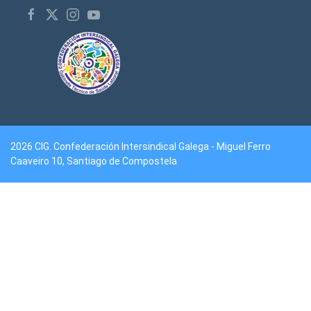
2026 CIG. Confederación Intersindical Galega - Miguel Ferro
Caaveiro 10, Santiago de Compostela