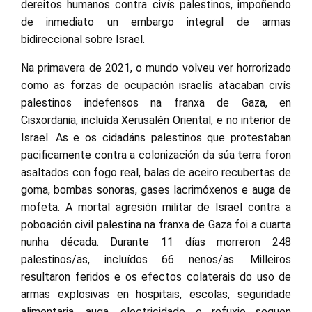
dereitos humanos contra civís palestinos, impoñendo
de inmediato un embargo integral de armas
bidireccional sobre Israel.
Na primavera de 2021, o mundo volveu ver horrorizado
como as forzas de ocupación israelís atacaban civís
palestinos indefensos na franxa de Gaza, en
Cisxordania, incluída Xerusalén Oriental, e no interior de
Israel. As e os cidadáns palestinos que protestaban
pacificamente contra a colonización da súa terra foron
asaltados con fogo real, balas de aceiro recubertas de
goma, bombas sonoras, gases lacrimóxenos e auga de
mofeta. A mortal agresión militar de Israel contra a
poboación civil palestina na franxa de Gaza foi a cuarta
nunha década. Durante 11 días morreron 248
palestinos/as, incluídos 66 nenos/as. Milleiros
resultaron feridos e os efectos colaterais do uso de
armas explosivas en hospitais, escolas, seguridade
alimentaria, auga, electricidade e refuxio seguen