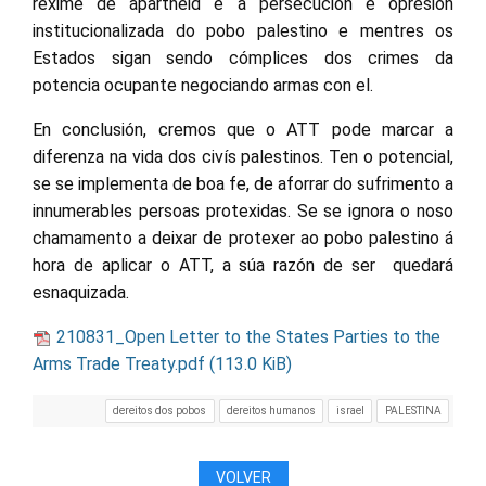
réxime de apartheid e a persecución e opresión
institucionalizada do pobo palestino e mentres os
Estados sigan sendo cómplices dos crimes da
potencia ocupante negociando armas con el.
En conclusión, cremos que o ATT pode marcar a
diferenza na vida dos civís palestinos. Ten o potencial,
se se implementa de boa fe, de aforrar do sufrimento a
innumerables persoas protexidas. Se se ignora o noso
chamamento a deixar de protexer ao pobo palestino á
hora de aplicar o ATT, a súa razón de ser quedará
esnaquizada.
210831_Open Letter to the States Parties to the
Arms Trade Treaty.pdf
(113.0 KiB)
dereitos dos pobos
dereitos humanos
israel
PALESTINA
VOLVER