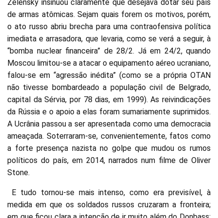
Zelensky insinuou claramente que desejava dotar seu país
de armas atômicas. Sejam quais forem os motivos, porém,
o ato russo abriu brecha para uma contraofensiva política
imediata e arrasadora, que levaria, como se verá a seguir, à
“bomba nuclear financeira” de 28/2. Já em 24/2, quando
Moscou limitou-se a atacar o equipamento aéreo ucraniano,
falou-se em “agressão inédita” (como se a própria OTAN
não tivesse bombardeado a população civil de Belgrado,
capital da Sérvia, por 78 dias, em 1999). As reivindicações
da Rússia e o apoio a elas foram sumariamente suprimidos.
A Ucrânia passou a ser apresentada como uma democracia
ameaçada. Soterraram-se, convenientemente, fatos como
a forte presença nazista no golpe que mudou os rumos
políticos do país, em 2014, narrados num filme de Oliver
Stone.
E tudo tornou-se mais intenso, como era previsível, à
medida em que os soldados russos cruzaram a fronteira;
em que ficou clara a intenção de ir muito além do Donbass;