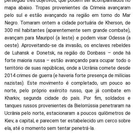
perseguiu três objetivos, que podem ser acompanhados no
mapa abaixo. Tropas provenientes da Crimeia avançaram
pelo sul e estão avançando na região em torno do Mar
Negro. Tomaram ontem a cidade portuária de Kherson, de
300 mil habitantes (aparentemente sem grande combate),
avançam para Mauripol (a leste) e podem visar Odessa (a
oeste). Aproveitando-se da invasão, os enclaves rebeldes
de Luhansk e Donetsk, na região do Donbass – onde há
forte maioria russa – estão avançando para ocupar todo o
território de suas repúblicas, onde a Ucrânia comete desde
2014 crimes de guerra (e haveria forte presença de milícias
nazistas). Este movimento é completado, um pouco ao
norte, pelo próprio exército russo, que já combate em
Kharkiv, segunda cidade do país. Por fim, soldados e
tanques russos provenientes da Bielorrússia penetraram na
Ucrânia pelo norte, estacionaram a poucos quilômetros de
Kiev, a capital, e parecem ter estabelecido um cerco sobre
ela, até o momento sem tentar penetrá-la.