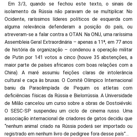
Em 3/3, quando se fechou este texto, o sinais de
isolamento da Rússia não paravam de se multiplicar. No
Ocidente, raríssimos líderes políticos de esquerda com
alguma relevância defenderam a posição do país, ou
atreveram-se a falar contra a OTAN. Na ONU, uma raríssima
Assembleia Geral Extraordinária – apenas a 11ª, em 77 anos
de história da organização – condenou a operação militar
de Putin por 141 votos a cinco (houve 35 abstenções, a
maior parte de países africanos com boas relações com a
China). A maré assumiu feições claras de intolerância
cultural e caça às bruxas. O Comitê Olímpico Internacional
baniu da Paraolimpíada de Pequim os atletas com
deficiências físicas da Rússia e Bielorrússia. A Universidade
de Milão cancelou um curso sobre a obras de Dostoiévski.
O SESC-SP suspendeu um ciclo de cinema russo. Uma
associação internacional de criadores de gatos decidiu que
“nenhum animal criado na Rússia poderá ser importado ou
registrado em nenhum livro de pedigree fora desse país”…