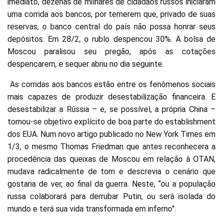
imediato, dezenas de milhares de cidadãos russos iniciaram
uma corrida aos bancos, por temerem que, privado de suas
reservas, o banco central do país não possa honrar seus
depósitos. Em 28/2, o rublo despencou 30%. A bolsa de
Moscou paralisou seu pregão, após as cotações
despencarem, e sequer abriu no dia seguinte.
As corridas aos bancos estão entre os fenômenos sociais
mais capazes de produzir desestabilização financeira. E
desestabilizar a Rússia – e, se possível, a própria China –
tornou-se objetivo explícito de boa parte do establishment
dos EUA. Num novo artigo publicado no New York Times em
1/3, o mesmo Thomas Friedman que antes reconhecera a
procedência das queixas de Moscou em relação à OTAN,
mudava radicalmente de tom e descrevia o cenário que
gostaria de ver, ao final da guerra. Neste, “ou a população
russa colaborará para derrubar Putin, ou será isolada do
mundo e terá sua vida transformada em inferno”.