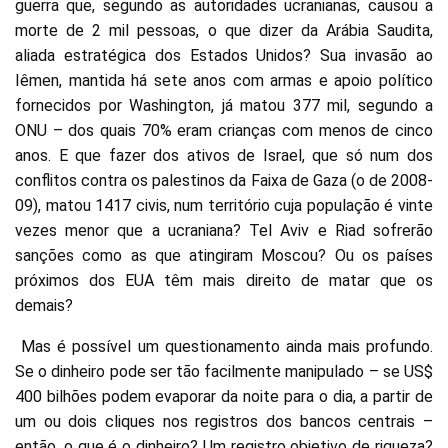
guerra que, segundo as autoridades ucranianas, causou a
morte de 2 mil pessoas, o que dizer da Arábia Saudita,
aliada estratégica dos Estados Unidos? Sua invasão ao
Iêmen, mantida há sete anos com armas e apoio político
fornecidos por Washington, já matou 377 mil, segundo a
ONU – dos quais 70% eram crianças com menos de cinco
anos. E que fazer dos ativos de Israel, que só num dos
conflitos contra os palestinos da Faixa de Gaza (o de 2008-
09), matou 1417 civis, num território cuja população é vinte
vezes menor que a ucraniana? Tel Aviv e Riad sofrerão
sanções como as que atingiram Moscou? Ou os países
próximos dos EUA têm mais direito de matar que os
demais?
Mas é possível um questionamento ainda mais profundo.
Se o dinheiro pode ser tão facilmente manipulado – se US$
400 bilhões podem evaporar da noite para o dia, a partir de
um ou dois cliques nos registros dos bancos centrais –
então, o que é o dinheiro? Um registro objetivo de riqueza?