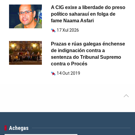
A CIG exixe a liberdade do preso
político saharauí en folga de
fame Naama Asfari
17 Xul 2026
Prazas e rúas galegas énchense
de indignación contra a
sentenza do Tribunal Supremo
contra o Procés
14 Out 2019
Achegas