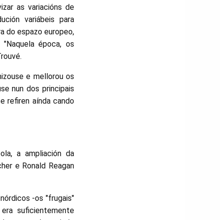
zar as variacións de
ción variábeis para
ra do espazo europeo,
. "Naquela época, os
Trouvé.
nizouse e mellorou os
se nun dos principais
e refiren aínda cando
la, a ampliación da
cher e Ronald Reagan
órdicos -os "frugais"
era suficientemente