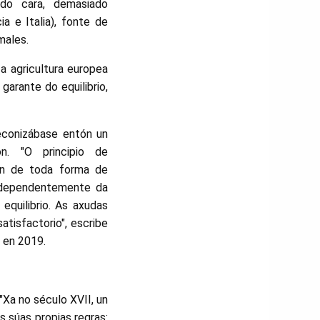
ado cara, demasiado
a e Italia), fonte de
males.
 agricultura europea
garante do equilibrio,
econizábase entón un
n. "O principio de
ón de toda forma de
independentemente da
equilibrio. As axudas
atisfactorio", escribe
en 2019.
Xa no século XVII, un
s súas propias regras: