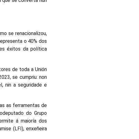
l que se converta nun
mo se renacionalizou,
 representa o 40% dos
 éxitos da política
ltores de toda a Unión
2023, se cumpriu: non
l, nin a seguridade e
das as ferramentas de
urodeputado do Grupo
rmite á maioría dos
umise (LFI), enxeñeira