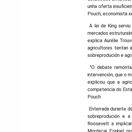
unha oferta insuficie
Pouch, economista xe
A lei de King servi
mercados estruturalme
explica Aurélie Trou
agricultores tentan
sobreprodución e agr
"O debate remóntase
intervención, que o m
explicou que a agri
competencia do Estado
Pouch.
Enterrada durante dé
sobreprodución e a
Roosevelt a implic
Mordecai Ezekiel pr