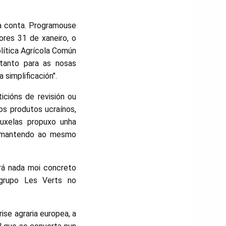
úa conta. Programouse
res 31 de xaneiro, o
olítica Agrícola Común
tanto para as nosas
simplificación".
icións de revisión ou
os produtos ucraínos,
ruxelas propuxo unha
s, mantendo ao mesmo
rá nada moi concreto
 grupo Les Verts no
ise agraria europea, a