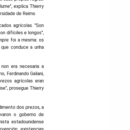
lume", explica Thierry
rsidade de Reims.
ados agrícolas. "Son
n difíciles e longos",
empre foi a mesma: os
o que conduce a unha
 non era necesaria a
o, Ferdinando Galiani,
rezos agrícolas eran
ise", prosegue Thierry
dimento dos prezos, a
evaron o goberno de
ista estadounidense
vención, existencias