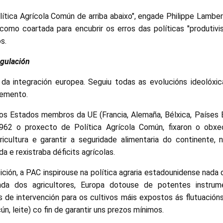
lítica Agrícola Común de arriba abaixo", engade Philippe Lamber
 como coartada para encubrir os erros das políticas "produtivi
s.
egulación
da integración europea. Seguiu todas as evolucións ideolóxic
vemento.
os Estados membros da UE (Francia, Alemaña, Bélxica, Países
 1962 o proxecto de Política Agrícola Común, fixaron o obxec
ricultura e garantir a seguridade alimentaria do continente
a e rexistraba déficits agrícolas.
ición, a PAC inspirouse na política agraria estadounidense nada
nda dos agricultores, Europa dotouse de potentes instrume
s de intervención para os cultivos máis expostos ás flutuación
ún, leite) co fin de garantir uns prezos mínimos.