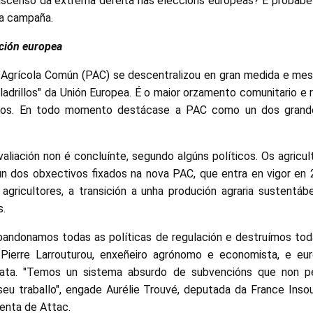
 ascenso da extrema dereita nas eleccións europeas? É probábe
da campaña.
ción europea
 Agrícola Común (PAC) se descentralizou en gran medida e mes
ladrillos" da Unión Europea. É o maior orzamento comunitario e
os. En todo momento destácase a PAC como un dos grandes
aliación non é concluínte, segundo algúns políticos. Os agricu
ún dos obxectivos fixados na nova PAC, que entra en vigor en 
agricultores, a transición a unha produción agraria sustentábe
s.
 abandonamos todas as políticas de regulación e destruímos to
ma Pierre Larrouturou, enxeñeiro agrónomo e economista, e e
rata. "Temos un sistema absurdo de subvencións que non pe
 seu traballo", engade Aurélie Trouvé, deputada da France Inso
enta de Attac.