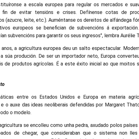
tituíronse a escala europea para regular os mercados e suavi
fin de evitar tensións e crises. Defínense cotas de produ
s (azucre, leite, etc.). Auméntanse os dereitos de alfándega fó
ivos europeos se benefician de subvencións á exportación
bían subvencións para garantir os seus ingresos", lembra Aurélie 
nos, a agricultura europea deu un salto espectacular. Moder
 súa produción. De ser un importador neto, Europa converteu
s de produtos agrícolas. É a este éxito inicial ao que moitos s
to
áticas entre os Estados Unidos e Europa en materia agríco
e o auxe das ideas neoliberais defendidas por Margaret That
 todo o modelo.
agricultura se encolleu como unha pedra, axudado polos países n
ados de chegar, que consideraban que o sistema non lles 