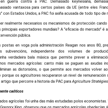
n en guerra contra a PAC. Demasiado keynesiana, demasi
masiado vantaxosa para certos países da UE (entre eles Franci
s" con Estados Unidos, a PAC foi axiña acusada de todo tipo de 
er realmente necesarios os mecanismos de protección cando a
principais exportadores mundiais? A "eficacia do mercado" é a 
ervención pública.
postas en voga pola administración Reagan nos anos 80, pr
s subvencións, independente dos volumes de produció
nha verdadeira bala máxica que permite prever a eliminaci
a nos mercados agrícolas: canto máis se paguen as axudas 
liminan as distorsións, o que permite aos mercados volver ao 
 porque os agricultores recuperaron un nivel de remuneración s
 artigo que percorre a historia da PAC para
Agriculture Stratégies
ente caóticos
dos agrícolas foi unha das máis estudadas polos economistas. "
, Gregory King, observou que os mercados agrícolas obedecían á