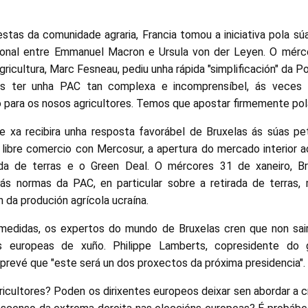
stas da comunidade agraria, Francia tomou a iniciativa pola s
ional entre Emmanuel Macron e Ursula von der Leyen. O mérco
gricultura, Marc Fesneau, pediu unha rápida "simplificación" da P
s ter unha PAC tan complexa e incomprensíbel, ás veces 
 para os nosos agricultores. Temos que apostar firmemente pola 
e xa recibira unha resposta favorábel de Bruxelas ás súas pet
libre comercio con Mercosur, a apertura do mercado interior a
ada de terras e o Green Deal. O mércores 31 de xaneiro, B
ás normas da PAC, en particular sobre a retirada de terra
 da produción agrícola ucraína.
medidas, os expertos do mundo de Bruxelas cren que non sai
s europeas de xuño. Philippe Lamberts, copresidente do
prevé que "este será un dos proxectos da próxima presidencia".
cultores? Poden os dirixentes europeos deixar sen abordar a cr