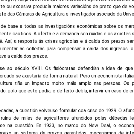
nte ou excesiva producía maiores variacións de prezo que de vo
fe das Cámaras de Agricultura e investigador asociado da Unive
u de base a todas as investigacións económicas sobre os merc
nte caóticos. A oferta e a demanda son ríxidas e os axustes so
vé. Así, a resposta ás crises agrícolas e á caída dos prezos s
 aumentar as colleitas para compensar a caída dos ingresos, 
ava a caída dos prezos.
 ao século XVIII. Os fisiócratas defendían a idea de que
ercado se axustaría de forma natural. Pero un economista italian
cultura tiña un impacto moito máis amplo nas persoas. Os p
, polo que este podía, e de feito debía, intervir en caso de cr
cadas, a cuestión volveuse formular coa crise de 1929. O afun
 ruína de miles de agricultores afundidos polas débedas l
arse na cuestión. En 1933, no marco do New Deal, o econom
opuxo un sistema de prezos garantidos, mecanismos de inter