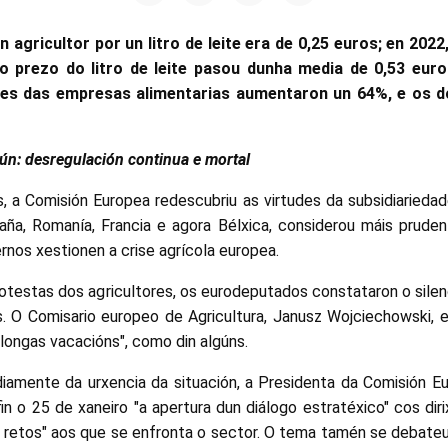
 agricultor por un litro de leite era de 0,25 euros; en 2022
prezo do litro de leite pasou dunha media de 0,53 euro
es das empresas alimentarias aumentaron un 64%, e os do
ún: desregulación continua e mortal
 a Comisión Europea redescubriu as virtudes da subsidiariedad
aña, Romanía, Francia e agora Bélxica, considerou máis pruden
rnos xestionen a crise agrícola europea.
rotestas dos agricultores, os eurodeputados constataron o sile
. O Comisario europeo de Agricultura, Janusz Wojciechowski, e
"longas vacacións", como din algúns.
iamente da urxencia da situación, a Presidenta da Comisión Eu
in o 25 de xaneiro "a apertura dun diálogo estratéxico" cos dir
s retos" aos que se enfronta o sector. O tema tamén se debate