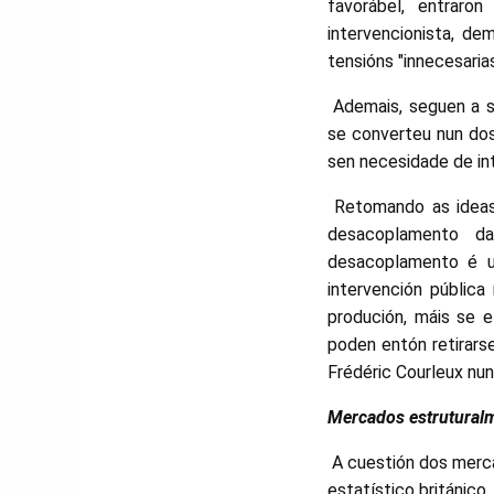
favorábel, entraro
intervencionista, de
tensións "innecesaria
Ademais, seguen a s
se converteu nun dos 
sen necesidade de int
Retomando as ideas 
desacoplamento da
desacoplamento é u
intervención públic
produción, máis se e
poden entón retirarse
Frédéric Courleux nun
Mercados estruturalm
A cuestión dos merca
estatístico británico