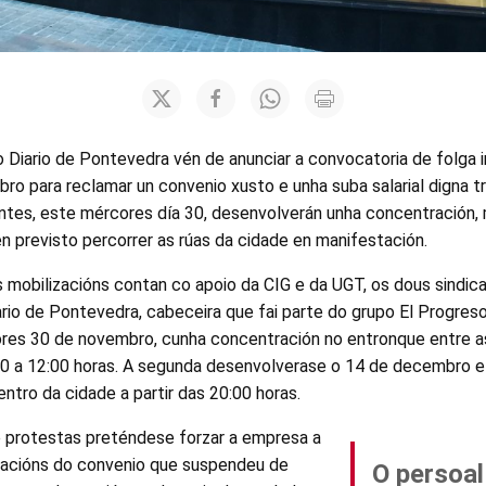
 Diario de Pontevedra vén de anunciar a convocatoria de folga in
ro para reclamar un convenio xusto e unha suba salarial digna t
ntes, este mércores día 30, desenvolverán unha concentración,
 previsto percorrer as rúas da cidade en manifestación.
 mobilizacións contan co apoio da CIG e da UGT, os dous sindic
rio de Pontevedra, cabeceira que fai parte do grupo El Progreso
ores 30 de novembro, cunha concentración no entronque entre a
00 a 12:00 horas. A segunda desenvolverase o 14 de decembro e 
ntro da cidade a partir das 20:00 horas.
 protestas preténdese forzar a empresa a
iacións do convenio que suspendeu de
O persoal