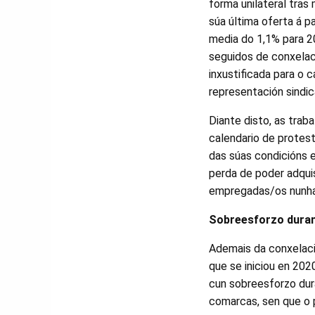
forma unilateral tras
súa última oferta á p
media do 1,1% para 2
seguidos de conxelaci
inxustificada para o c
representación sindic
Diante disto, as trab
calendario de protest
das súas condicións e
perda de poder adquis
empregadas/os nunha s
Sobreesforzo duran
Ademais da conxelaci
que se iniciou en 20
cun sobreesforzo dura
comarcas, sen que o p