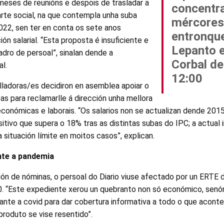
 meses de reunións e despois de trasladar a
concentr
arte social, na que contempla unha suba
mércores
022, sen ter en conta os sete anos
entronqu
ón salarial. “Esta proposta é insuficiente e
Lepanto e
adro de persoal”, sinalan dende a
Corbal de
al.
12:00
alladoras/es decidiron en asemblea apoiar o
as para reclamarlle á dirección unha mellora
conómicas e laborais. “Os salarios non se actualizan dende 201
itivo que supera o 18% tras as distintas subas do IPC; a actual i
ituación límite en moitos casos”, explican.
te a pandemia
ón de nóminas, o persoal do Diario viuse afectado por un ERTE 
20. “Este expediente xerou un quebranto non só económico, senó
nte a covid para dar cobertura informativa a todo o que aconte
roduto se vise resentido”.