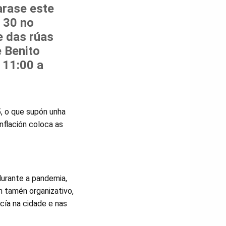
arase este
 30 no
e das rúas
 Benito
 11:00 a
5, o que supón unha
nflación coloca as
durante a pandemia,
n tamén organizativo,
cía na cidade e nas