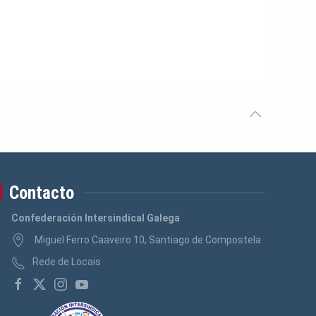
Contacto
Confederación Intersindical Galega
Miguel Ferro Caaveiro 10, Santiago de Compostela
Rede de Locais