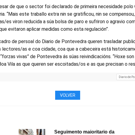
esar de que o sector foi declarado de primeira necesidade polo
ria. “Mais este traballo extra nin se gratificou, nin se compensou
ras/es viron reducida a súa bolsa de paro e sufriron o agravio co
que evitaron aplicar medidas como esta regulación”.
cadro de persoal do Diario de Pontevedra queren trasladar publ
lectores/as e coa cidade, coa que a cabeceira está historicam
“forzas vivas” de Pontevedra ás súas reivindicacións. “Hoxe son
oa Vila as que queren ser escoitadas/os e as que precisan o res
Diario de P
VOLVER
Seguimento maioritario da