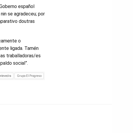
 Goberno español
, nin se agradeceu; por
mparativo doutras
icamente o
ente ligada. Tamén
 as traballadoras/es
paldo social”.
ontevedra
Grupo El Progreso