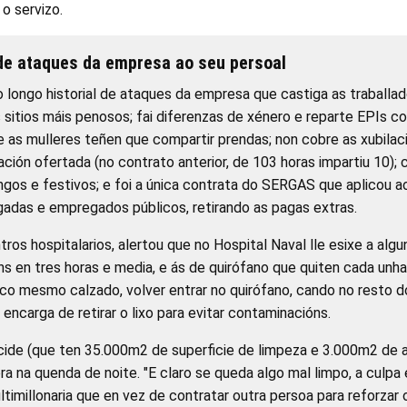
 o servizo.
 de ataques da empresa ao seu persoal
o longo historial de ataques da empresa que castiga as traball
sitios máis penosos; fai diferenzas de xénero e reparte EPIs 
as mulleres teñen que compartir prendas; non cobre as xubilació
ción ofertada (no contrato anterior, de 103 horas impartiu 10);
gos e festivos; e foi a única contrata do SERGAS que aplicou a
adas e empregados públicos, retirando as pagas extras.
tros hospitalarios, alertou que no Hospital Naval lle esixe a alg
ns en tres horas e media, e ás de quirófano que quiten cada unha
 co mesmo calzado, volver entrar no quirófano, cando no resto do
encarga de retirar o lixo para evitar contaminacións.
ide (que ten 35.000m2 de superficie de limpeza e 3.000m2 de al
ra na quenda de noite. "E claro se queda algo mal limpo, a culpa 
imillonaria que en vez de contratar outra persoa para reforzar 