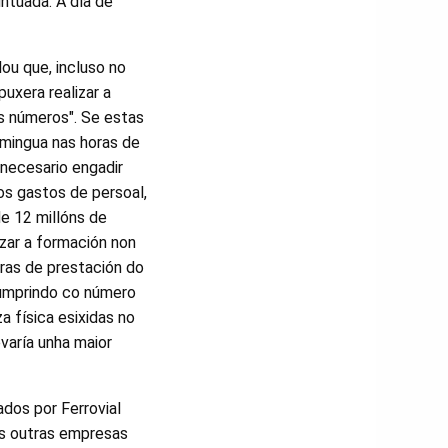
untuada. A día de
ou que, incluso no
puxera realizar a
s números". Se estas
 mingua nas horas de
 necesario engadir
os gastos de persoal,
e 12 millóns de
izar a formación non
ras de prestación do
ncumprindo co número
 física esixidas no
varía unha maior
ados por Ferrovial
as outras empresas