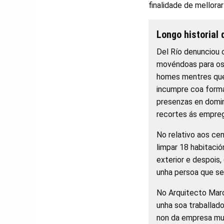
finalidade de mellorar
Longo historial
Del Río denunciou 
movéndoas para os 
homes mentres que 
incumpre coa forma
presenzas en domin
recortes ás empreg
No relativo aos cen
limpar 18 habitació
exterior e despois,
unha persoa que se 
No Arquitecto Marc
unha soa traballado
non da empresa mult