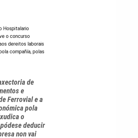
 Hospitalario
olve o concurso
aos dereitos laborais
 pola compañía, polas
axectoria de
mentos e
de Ferrovial e a
conómica pola
xudica o
 pódese deducir
resa non vai