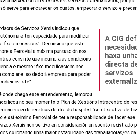
xa unha xestión directa destes servizos externalizados, porqu
 só serve para encarecer os custos, empeorar o servizo e precar
visora de Servizos Xerais indicou que
autónoma e ten capacidade para modificar
A CIG de
o fixo en ocasións". Denunciou que este
necesida
re a Ferrovial a máxima puntuación nos
haxa unha
ntres consinte que incumpra as condicións
directa d
encia e mesmo "fixo modificacións nos
servizos
on como anel ao dedo á empresa para poder
externali
ondicións, etc".
 onde chega este entendemento, lembrou
modificou no seu momento o Plan de Xestións Intracentro de res
ermanencia de residuos dentro do hospital, "co obxectivo de tir
 e así eximir a Ferrovial de ter a responsabilidade de facer ese t
zos Xerais non se tivo en consideración un escrito rexistrado p
des solicitando unha maior estabilidade das traballadoras/es da