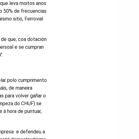
 que leva moitos anos
 o 50% de frecuencias
smo sitio, Ferrovial
e de que, coa dotación
persoal e se cumpran
".
elar polo cumprimento
áis, de maneira
as para volver gañar o
limpeza do CHUF) se
e á hora de puntuar,
empresa e defendeu a