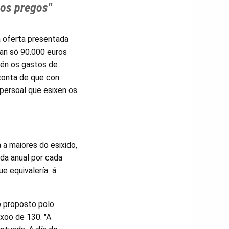
cos pregos"
a oferta presentada
tan só 90.000 euros
mén os gastos de
conta de que con
 persoal que esixen os
 a maiores do esixido,
da anual por cada
ue equivalería á
o proposto polo
xoo de 130. "A