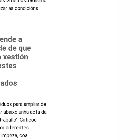
e está demostradísimo
izar as condicións
fende a
de de que
 xestión
estes
zados
iduos para ampliar de
ar abaixo unha acta da
raballo". Criticou
or diferentes
 limpeza, coa