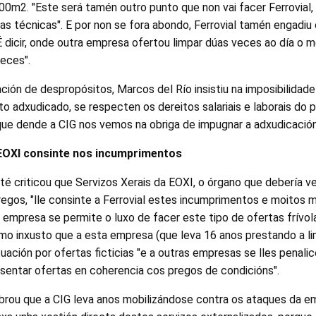
00m2. "Este será tamén outro punto que non vai facer Ferrovial,
as técnicas". E por non se fora abondo, Ferrovial tamén engadiu
É dicir, onde outra empresa ofertou limpar dúas veces ao día o me
eces".
ión de despropósitos, Marcos del Río insistiu na imposibilidad
 adxudicado, se respecten os dereitos salariais e laborais do 
que dende a CIG nos vemos na obriga de impugnar a adxudicación
 EOXI consinte nos incumprimentos
té criticou que Servizos Xerais da EOXI, o órgano que debería v
egos, "lle consinte a Ferrovial estes incumprimentos e moitos m
a empresa se permite o luxo de facer este tipo de ofertas frívol
omo inxusto que a esta empresa (que leva 16 anos prestando a 
uación por ofertas ficticias "e a outras empresas se lles penalic
sentar ofertas en coherencia cos pregos de condicións".
brou que a CIG leva anos mobilizándose contra os ataques da 