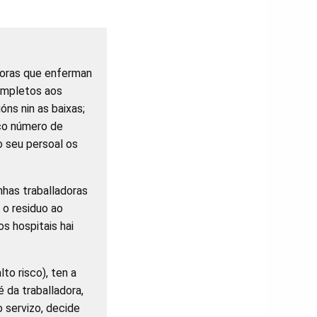
adoras que enferman
completos aos
ns nin as baixas;
 co número de
o seu persoal os
unhas traballadoras
 o residuo ao
s hospitais hai
to risco), ten a
é da traballadora,
o servizo, decide