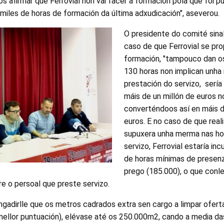
s afirmar que Ferrovial non vai facer a formación pola que foi p
miles de horas de formación da última adxudicación", aseverou.
O presidente do comité sinal
caso de que Ferrovial se pro
formación, "tampouco dan o
130 horas non implican unha
prestación do servizo, sería
máis de un millón de euros n
converténdoos así en máis d
euros. E no caso de que real
supuxera unha merma nas ho
servizo, Ferrovial estaría i
de horas mínimas de presenza
prego (185.000), o que conle
re o persoal que preste servizo.
engadirlle que os metros cadrados extra sen cargo a limpar ofert
 mellor puntuación), elévase até os 250.000m2, cando a media d