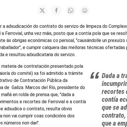
r a adxudicación do contrato do servizo de limpeza do Complexo
ol a Ferrovial, unha vez máis, posto que a contía pola que se res
onte ás obrigas económicas co persoal, "causándolle un prexuízo 
traballador", e cumprir calquera das melloras técnicas ofertadas
da e resultou adxudicataria do servizo.
n materia de contratación presentado pola
ioría do comité) xa foi admitido a trámite
Dada a tr
trativo de Contratación Pública da
incumpri
de Galiza. Marcos del Río, presidente do
recortes 
 mañá en rolda de prensa que, "dada a
contía e
rimentos e recortes de Ferrovial e a contía
que se ad
e adxudica o contrato, resulta obvio
contrato,
a non vai cumprir coas condicións dos
que a emp
os números non dan".