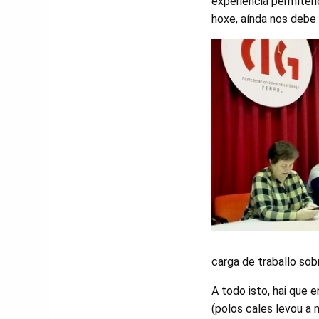
experiencia permíteno
hoxe, aínda nos debe 
carga de traballo sob
A todo isto, hai que 
(polos cales levou a