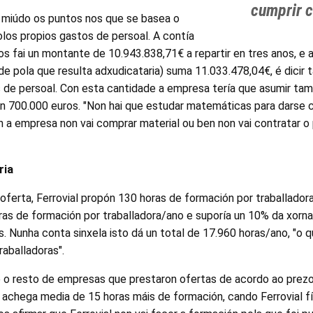
cumprir 
o miúdo os puntos nos que se basea o
los propios gastos de persoal. A contía
s fai un montante de 10.943.838,71€ a repartir en tres anos, e 
ade pola que resulta adxudicataria) suma 11.033.478,04€, é dicir 
s de persoal. Con esta cantidade a empresa tería que asumir ta
en 700.000 euros. "Non hai que estudar matemáticas para darse 
n a empresa non vai comprar material ou ben non vai contratar o
ria
oferta, Ferrovial propón 130 horas de formación por traballadora
ras de formación por traballadora/ano e suporía un 10% da xorna
s. Nunha conta sinxela isto dá un total de 17.960 horas/ano, "o q
raballadoras".
 o resto de empresas que prestaron ofertas de acordo ao prez
 achega media de 15 horas máis de formación, cando Ferrovial fí