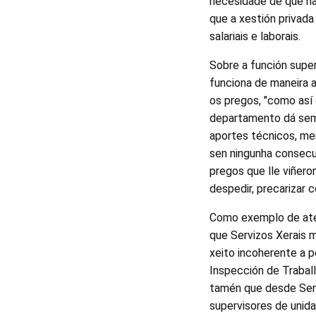
necesidade de que ha
que a xestión privada
salariais e laborais.
Sobre a función super
funciona de maneira 
os pregos, "como así 
departamento dá semp
aportes técnicos, me
sen ningunha consecu
pregos que lle viñer
despedir, precarizar c
Como exemplo de até
que Servizos Xerais 
xeito incoherente a p
Inspección de Traballo
tamén que desde Servi
supervisores de unida