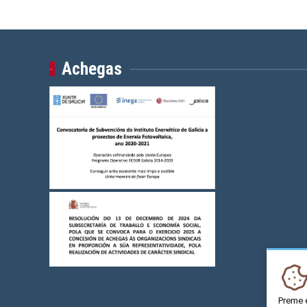
Achegas
Preme 