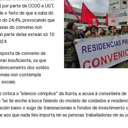
) por parte de CCOO e UGT,
le o feito de que a suba do
i do 24,4%, provocando que
aixas do convenio non
n parte delas estean só 10
024.
proposta de convenio da
ran insuficiente, xa que
pobrecemento dos soldos
emais non contempla
 sociais.
 critica o “silencio cómplice” da Xunta, e acusa á conselleira de
 “se lle enche a boca falando do modelo de coidados e residen
ación baixo o xugo de transnacionais e fondos de investimento 
 aos que nada lles importa nin as persoas traballadoras nin as us