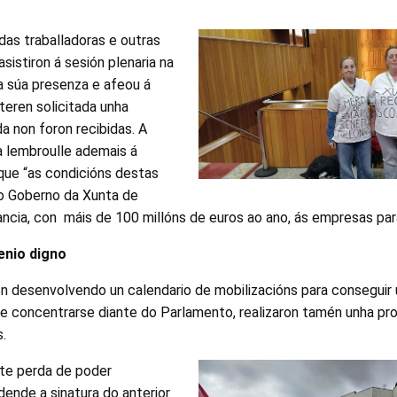
das traballadoras e outras
sistiron á sesión plenaria na
a súa presenza e afeou á
 teren solicitada unha
da non foron recibidas. A
a lembroulle ademais á
a que “as condicións destas
o Goberno da Xunta de
nancia, con máis de 100 millóns de euros ao ano, ás empresas para
enio digno
en desenvolvendo un calendario de mobilizacións para conseguir 
de concentrarse diante do Parlamento, realizaron tamén unha pro
.
te perda de poder
dende a sinatura do anterior