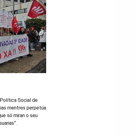
 Política Social de
cias mentres perpetúa
que só miran o seu
uarias”.