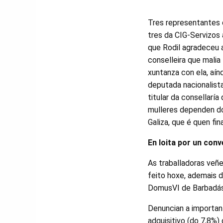
Tres representantes 
tres da CIG-Servizos a
que Rodil agradeceu 
conselleira que malia
xuntanza con ela, aín
deputada nacionalist
titular da consellarí
mulleres dependen d
Galiza, que é quen fi
En loita por un conv
As traballadoras veñ
feito hoxe, ademais 
DomusVI de Barbadás
Denuncian a importan
adquisitivo (do 7,8%) 