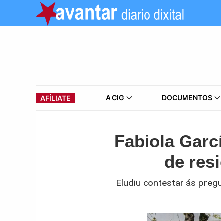
A CIG
DOCUMENTOS
AFÍLIATE
Fabiola Garc
de res
Eludiu contestar ás preg