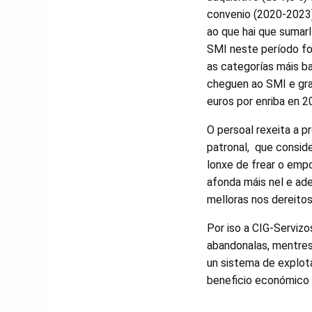
convenio (2020-2023
ao que hai que sumarl
SMI neste período fo
as categorías máis b
cheguen ao SMI e gra
euros por enriba en 2
O persoal rexeita a 
patronal, que conside
lonxe de frear o em
afonda máis nel e ad
melloras nos dereitos
Por iso a CIG-Servizos
abandonalas, mentres
un sistema de explot
beneficio económico e