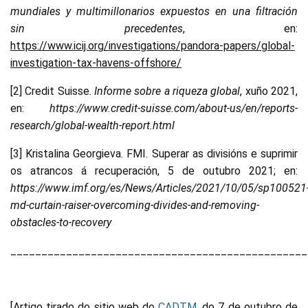
mundiales y multimillonarios expuestos en una filtración
sin precedentes
, en:
https://www.icij.org/investigations/pandora-papers/global-
investigation-tax-havens-offshore/
[2] Credit Suisse.
Informe sobre a riqueza global
, xuño 2021,
en:
https://www.credit-suisse.com/about-us/en/reports-
research/global-wealth-report.html
[3] Kristalina Georgieva. FMI. Superar as divisións e suprimir
os atrancos á recuperación, 5 de outubro 2021; en:
https://www.imf.org/es/News/Articles/2021/10/05/sp100521
md-curtain-raiser-overcoming-divides-and-removing-
obstacles-to-recovery
________________________________________________
[Artigo tirado do sitio web do
CADTM
, do 7 de outubro de