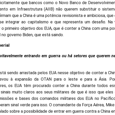
licitamente que bancos como o Novo Banco de Desenvolvime
mento em Infraestrutura (AIIB) não querem substituir o siste
irmam que a China é uma potência revisionista e ambiciosa, que
o se integrar ao capitalismo e que representa um desafio. Na
ar o primeiro objetivo dos EUA, que é conter a China com uma po
 no governo Biden, que está saindo.
erial
evitavelmente entrando em guerra ou há setores que querem n
tá sendo arrastada pelos EUA nesse objetivo de conter a Chin
o levou à expansão da OTAN para o leste e para a Ásia. Po
tares, os EUA têm procurado conter a China durante todos es
inais muito claros aos seus militares de que é isso que ele
missões e bases dos comandos militares dos EUA no Pacífic
eram sinal verde para isso. O comandante da Força Aérea, Mike 
lado sobre a possibilidade de entrar em guerra contra a China e