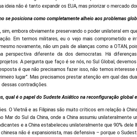
sua ideia não é tanto expandir os EUA, mas priorizar o mercado d
mo se posiciona como completamente alheio aos problemas glob
l, sim, embora obviamente preservando o poder unilateral em qu
gração. Em termos militares, eu o vejo mais comprometido e i
 mesmo novamente, não um país de alianças como a OTAN, pois 
a perspectiva diferente da dos democratas. Há diferenças 
 projetos. A pergunta que faço é se nós, no Sul Global, devemo
esposta é que não precisamos fazer isso, não temos interesse n
imeiro lugar”. Mas precisamos prestar atenção em qual das du
to dessas contradições.
as, qual é o papel do Sudeste Asiático na reconfiguração globa
es. O Vietnã e as Filipinas são muito críticos em relação à Chi
 no Mar do Sul da China, onde a China assumiu unilateralmente 
indicantes e a China estabeleceu unilateralmente que 90% dele 
 chinesa não é expansionista, mas defensiva – porque o Sudest