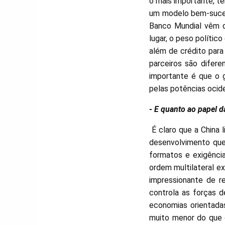
o mais importante, 
um modelo bem-suced
Banco Mundial vêm 
lugar, o peso políti
além de crédito par
parceiros são difere
importante é que o 
pelas potências ocide
- E quanto ao papel 
É claro que a China 
desenvolvimento que
formatos e exigênci
ordem multilateral e
impressionante de r
controla as forças 
economias orientadas
muito menor do que 