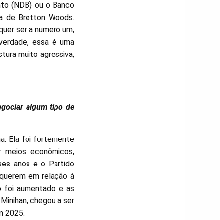
nto (NDB) ou o Banco
ma de Bretton Woods.
 quer ser a número um,
 verdade, essa é uma
stura muito agressiva,
egociar algum tipo de
a. Ela foi fortemente
r meios econômicos,
ses anos e o Partido
s querem em relação à
o foi aumentado e as
Minihan, chegou a ser
m 2025.