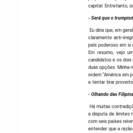
capital. Entretanto, 
- Será que o trumpis
Eu diria que, em gera
claramente anti-imi
país poderoso em si
Em resumo, vejo um
candidatos e os dois
duas opções. Minha r
ordem “América em pr
e tentar tirar provei
- Olhando das Filipin
Há muitas contradiçõ
a disputa de limites
com seis países reiv
entender que a razão