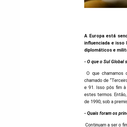
A Europa está send
influenciada e iss
diplomáticos e mili
- O que o Sul Global 
O que chamamos de 
chamado de “Terceiro
e 91. Isso pôs fim à
estes termos. Então,
de 1990, sob a premis
- Quais foram os pri
Continuam a ser o fi