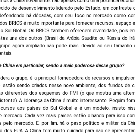
temos a China novamente, não apenas como uma potência econô
ido de desenvolvimento liderado pelo Estado, em contraste 
defendendo há décadas, com seu foco no mercado como condu
co dos BRICS é muito importante para fornecer recursos, espaço
a o Sul Global. Os BRICS também oferecem diversidade, pois e
ntes uns dos outros (Brasil da Arábia Saudita ou Rússia do Irã 
grupo agora ampliado não pode mais, devido ao seu tamanho 
ntais.
da China em particular, sendo a mais poderosa desse grupo?
lidera o grupo, é a principal fornecedora de recursos e impulsi
 estão sendo criados nesse novo ambiente, dos fundos de c
as diferentes dos esquemas do FMI (o que mostra uma altern
xistente). A liderança da China é muito interessante. Pequim fo
ecursos aos países do Sul Global e é um modelo, insisto ni
de mercado. Cada vez mais países estão olhando para isso com
 pelo mercado. E, por fim, há o peso político e militar da Chi
o dos EUA. A China tem muito cuidado para não se apresenta