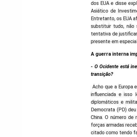
dos EUA e disse exp
Asiático de Investi
Entretanto, os EUA af
substituir tudo, nã
tentativa de justific
presente em especial
A guerra interna imp
- O Ocidente está in
transição?
Acho que a Europa es
influenciada e iss
diplomáticos e mili
Democrata (PD) deu s
China. O número de 
forças armadas receb
citado como tendo fa