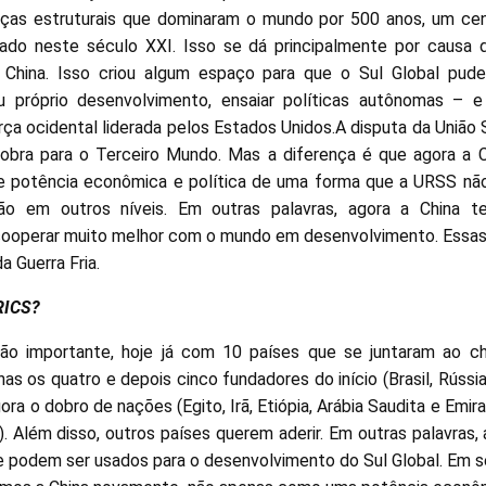
rças estruturais que dominaram o mundo por 500 anos, um cená
ado neste século XXI. Isso se dá principalmente por causa
China. Isso criou algum espaço para que o Sul Global pude
u próprio desenvolvimento, ensaiar políticas autônomas – e
ça ocidental liderada pelos Estados Unidos.A disputa da União
bra para o Terceiro Mundo. Mas a diferença é que agora a Ch
de potência econômica e política de uma forma que a URSS não
não em outros níveis. Em outras palavras, agora a China t
ooperar muito melhor com o mundo em desenvolvimento. Essas
a Guerra Fria.
BRICS?
o importante, hoje já com 10 países que se juntaram ao c
nas os quatro e depois cinco fundadores do início (Brasil, Rússia,
gora o dobro de nações (Egito, Irã, Etiópia, Arábia Saudita e Emi
. Além disso, outros países querem aderir. Em outras palavras,
e podem ser usados para o desenvolvimento do Sul Global. Em se