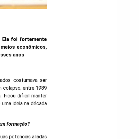
 Ela foi fortemente
r meios econômicos,
esses anos
zados costumava ser
m colapso, entre 1989
 Ficou difícil manter
o uma ideia na década
 em formação?
uas potências aliadas