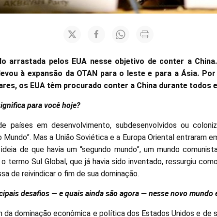
o arrastada pelos EUA nesse objetivo de conter a China.
o levou à expansão da OTAN para o leste e para a Ásia. Po
tares, os EUA têm procurado conter a China durante todos 
significa para você hoje?
países em desenvolvimento, subdesenvolvidos ou coloni
 Mundo”. Mas a União Soviética e a Europa Oriental entraram e
 ideia de que havia um “segundo mundo”, um mundo comunista.
 o termo Sul Global, que já havia sido inventado, ressurgiu com
sa de reivindicar o fim de sua dominação.
ncipais desafios — e quais ainda são agora — nesse novo mundo
m da dominação econômica e política dos Estados Unidos e de s