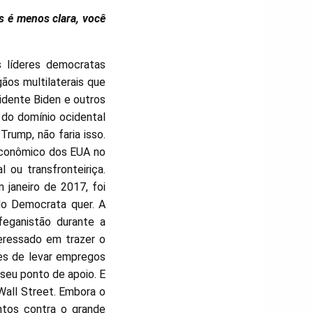
s é menos clara, você
 líderes democratas
ãos multilaterais que
sidente Biden e outros
 do domínio ocidental
rump, não faria isso.
econômico dos EUA no
ou transfronteiriça.
janeiro de 2017, foi
ido Democrata quer. A
eganistão durante a
eressado em trazer o
es de levar empregos
 seu ponto de apoio. E
Wall Street. Embora o
ntos contra o grande