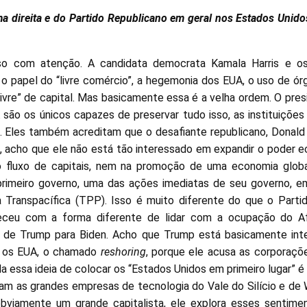
ma direita e do Partido Republicano em geral nos Estados Unido
o com atenção. A candidata democrata Kamala Harris e os
o papel do “livre comércio”, a hegemonia dos EUA, o uso de órg
livre” de capital. Mas basicamente essa é a velha ordem. O pre
são os únicos capazes de preservar tudo isso, as instituições
. Eles também acreditam que o desafiante republicano, Donald T
, acho que ele não está tão interessado em expandir o poder 
 fluxo de capitais, nem na promoção de uma economia global 
rimeiro governo, uma das ações imediatas de seu governo, em 
ia Transpacífica (TPP). Isso é muito diferente do que o Part
ceu com a forma diferente de lidar com a ocupação do Af
de Trump para Biden. Acho que Trump está basicamente int
ra os EUA, o chamado
reshoring
, porque ele acusa as corporaçõ
da essa ideia de colocar os “Estados Unidos em primeiro lugar” é
am as grandes empresas de tecnologia do Vale do Silício e de 
obviamente um grande capitalista, ele explora esses sentime