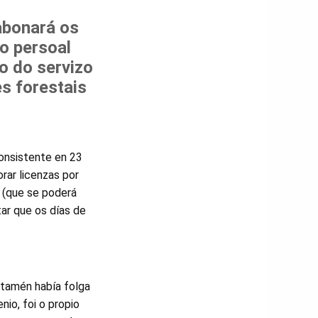
abonará os
o persoal
o do servizo
s forestais
onsistente en 23
orar licenzas por
s (que se poderá
tar que os días de
e tamén había folga
io, foi o propio