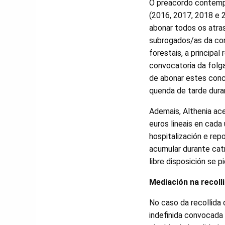
O preacordo contempl
(2016, 2017, 2018 e
abonar todos os atras
subrogados/as da co
forestais, a principal
convocatoria da folga
de abonar estes conc
quenda de tarde dur
Ademais, Althenia ac
euros lineais en cada
hospitalización e rep
acumular durante catr
libre disposición se p
Mediación na recolli
No caso da recollida 
indefinida convocada 