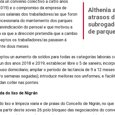
a un convenio colectivo a catro anos
 2019) e o compromiso da empresa de
Althenia 
os salariais dos traballadores/as que foron
atrasos d
ncesionaria do mantemento dos parques
subrogad
 reivindicación do persoal e que motivou a
de parque
 xa que a dirección pretendía que a cambio
eptos os traballadores/as pasasen á
ante dous meses.
eptou un aumento de soldos para todas as categorías laborais c
 un dos anos 2018 e 2019; establecer libre o 5 de xaneiro; incorp
ouso domiciliario; ampliar o período de lactancia de 9 a 12 mese
o semanas seguidas); introducir melloras nos uniformes; e facili
idan coller nas pontes.
da do lixo de Nigrán
do lixo e limpeza viaria e de praias do Concello de Nigrán, no qu
a partir deste xoves 26 polo bloqueo das negociacións do conven