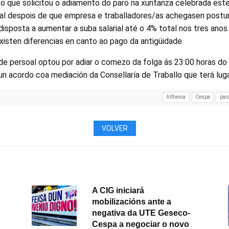
e o que solicitou o adiamento do paro na xuntanza celebrada es
cal despois de que empresa e traballadores/as achegasen postu
isposta a aumentar a suba salarial até o 4% total nos tres anos
xisten diferencias en canto ao pago da antigüidade.
 de persoal optou por adiar o comezo da folga ás 23:00 horas do
n acordo coa mediación da Consellaría de Traballo que terá lug
Althenia
Cespa
par
VOLVER
A CIG iniciará
mobilizacións ante a
negativa da UTE Geseco-
Cespa a negociar o novo