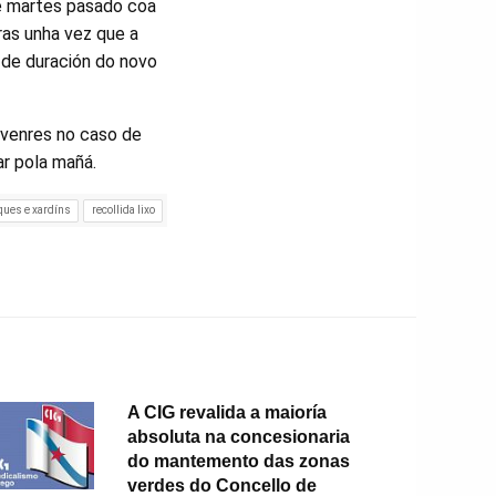
te martes pasado coa
ras unha vez que a
 de duración do novo
 venres no caso de
ar pola mañá.
ques e xardíns
recollida lixo
A CIG revalida a maioría
absoluta na concesionaria
do mantemento das zonas
verdes do Concello de