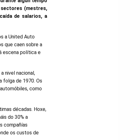
 durante algún tempo
 sectores (mestres,
aída de salarios, a
os a United Auto
os que caen sobre a
á escena política e
 nivel nacional,
a folga de 1970. Os
 automóbiles, como
ltimas décadas. Hoxe,
máis do 30% a
 as compañías
 onde os custos de