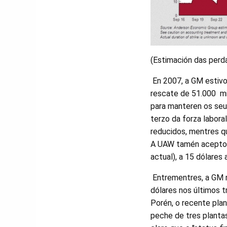
(Estimación das perd
En 2007, a GM estivo
rescate de 51.000 mi
para manteren os se
terzo da forza labora
reducidos, mentres q
A UAW tamén aceptou 
actual), a 15 dólares
Entrementres, a GM r
dólares nos últimos t
Porén, o recente plan
peche de tres plantas