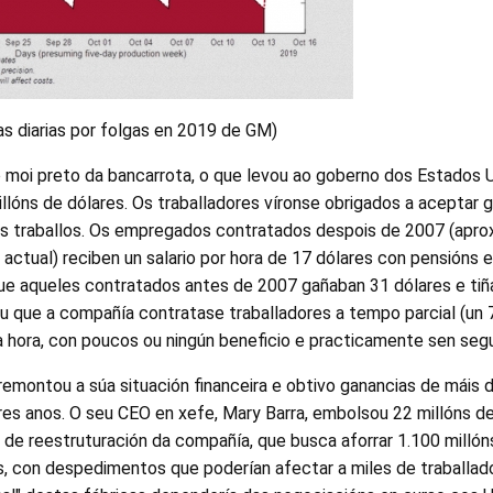
as diarias por folgas en 2019 de GM)
 moi preto da bancarrota, o que levou ao goberno dos Estados U
llóns de dólares. Os traballadores víronse obrigados a aceptar
us traballos. Os empregados contratados despois de 2007 (apr
l actual) reciben un salario por hora de 17 dólares con pensións 
ue aqueles contratados antes de 2007 gañaban 31 dólares e tiñ
que a compañía contratase traballadores a tempo parcial (un 7
 a hora, con poucos ou ningún beneficio e practicamente sen segu
emontou a súa situación financeira e obtivo ganancias de máis d
res anos. O seu CEO en xefe, Mary Barra, embolsou 22 millóns d
 de reestruturación da compañía, que busca aforrar 1.100 millóns
, con despedimentos que poderían afectar a miles de traballado