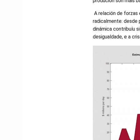
produción son máis ba
A relación de forzas
radicalmente: desde p
dinámica contribuíu 
desigualdade, e a cri