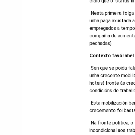
claro que o "status f
Nesta primeira folga
unha paga axustada á 
empregados a tempo p
compañía de aumentar
pechadas).
Contexto favórabel
Sen que se poida fal
unha crecente mobiliz
hoteis) fronte ás cre
condicións de traballo
Esta mobilización be
crecemento foi basta
Na fronte política, o
incondicional aos tra