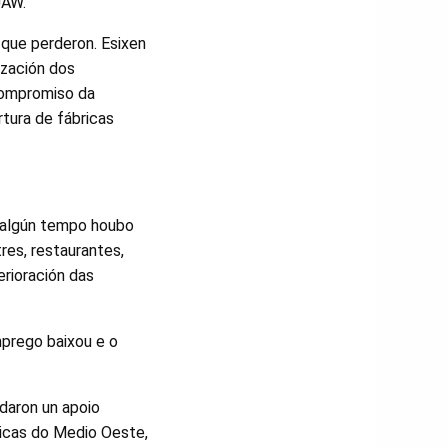
UAW.
 que perderon. Esixen
ización dos
compromiso da
tura de fábricas
e algún tempo houbo
res, restaurantes,
erioración das
mprego baixou e o
ndaron un apoio
ricas do Medio Oeste,