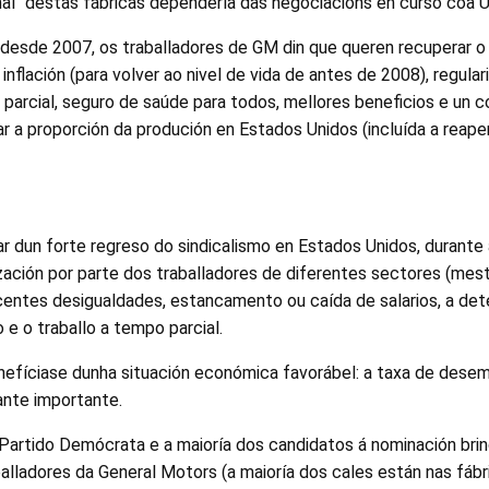
inal" destas fábricas dependería das negociacións en curso coa 
 desde 2007, os traballadores de GM din que queren recuperar o
inflación (para volver ao nivel de vida de antes de 2008), regular
arcial, seguro de saúde para todos, mellores beneficios e un 
 a proporción da produción en Estados Unidos (incluída a reaper
ar dun forte regreso do sindicalismo en Estados Unidos, durant
ación por parte dos traballadores de diferentes sectores (mest
centes desigualdades, estancamento ou caída de salarios, a det
 e o traballo a tempo parcial.
nefíciase dunha situación económica favorábel: a taxa de dese
nte importante.
 Partido Demócrata e a maioría dos candidatos á nominación bri
balladores da General Motors (a maioría dos cales están nas fáb