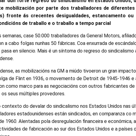
lar dun forte regreso do sindicalismo en Estados Unidos,
e mobilización por parte dos traballadores de diferentes
is) fronte ás crecentes desigualdades, estancamento ou c
ndicións de traballo e o traballo a tempo parcial
 semanas, case 50.000 traballadores da General Motors, afiliad
on a cabo folgas nunhas 50 fábricas. Coa enxurrada de escándal
a pasa en silencio. Mais é un síntoma do regreso do sindicalismo 
dense.
dense, as mobilizacións na GM a miúdo tivoeron un gran impacto a
olga de Flint en 1936, o movemento de Detroit de 1945-1946 e 
on como marco para as negociacións con outros fabricantes de
 e os seus múltiples provedores.
o contexto do devalar do sindicalismo nos Estados Unidos nas ú
lladores estadounidenses están sindicados, en comparanza co 
 de 1960. Alentadas pola desregulación financeira e económica,
ctividades de fabricación ao sur dos Estados Unidos e a países