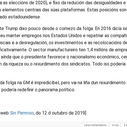
a as eleccións de 2020), e fixo da redución das desigualdades e
o elementos centrais das súas plataformas. Estas posicións son
rado estadounidense.
te Trump dixo pouco desde o comezo da folga. En 2016 dicía se
teu manter empregos nos Estados Unidos e repatriar as compañ
iscais e a desregulación, os investimentos e as recolocacións 
ficativamente. O sector manufactureiro ten 1,4 millóns de emp
aínda que o presidente favorece o nacionalismo económico, ce
ón da riqueza ou o rexurdimento dos sindicatos. Todo iso podería
folga na GM é impredicíbel, pero vai na liña dun rexurdimento 
 podería redefinir o panorama político.
io web
Sin Permiso
, do 12 d outubro de 2019]
clase traballadora
crise
Es