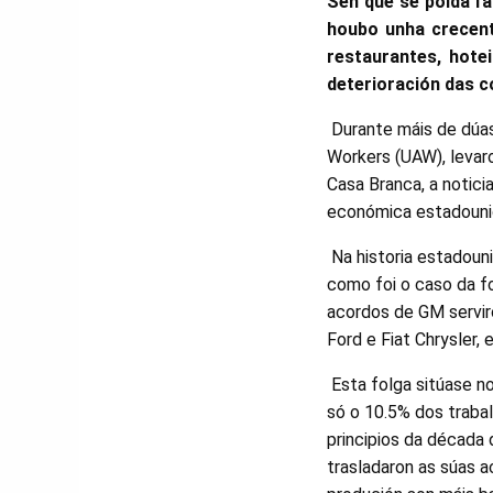
Sen que se poida fa
houbo unha crecent
restaurantes, hote
deterioración das co
Durante máis de dúas
Workers (UAW), levar
Casa Branca, a notici
económica estadouni
Na historia estadouni
como foi o caso da f
acordos de GM servir
Ford e Fiat Chrysler,
Esta folga sitúase n
só o 10.5% dos traba
principios da década
trasladaron as súas a